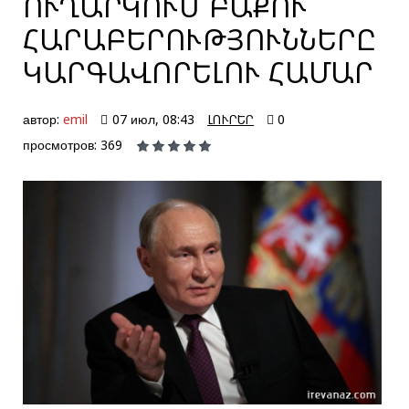
ՈՒՂԱՐԿՈՒՄ ԲԱՔՈՒ՝
ՀԱՐԱԲԵՐՈՒԹՅՈՒՆՆԵՐԸ
ԿԱՐԳԱՎՈՐԵԼՈՒ ՀԱՄԱՐ
автор:
emil
07 июл, 08:43
ԼՈՒՐԵՐ
0
просмотров: 369