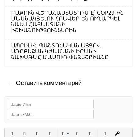
ԲԱՔՈՒՆ ՎԵՐԱՀԱՍՏԱՏՈՒՄ Է՝ COP29-ԻՆ
ՄԱՍՆԱԿՑԵԼՈՒ ՀՐԱՎԵՐ ԵՆ ՈՒՂԱՐԿԵԼ
ՆԱԵՎ ՀԱՅԱՍՏԱՆԻ
ԻՇԽԱՆՈՒԹՅՈՒՆՆԵՐԻՆ
ԱՊՐԻԼԻՆ ՊԱՇՏՈՆԱԿԱՆ ԱՅՑՈՎ
ԱԴՐԲԵՋԱՆ ԿԺԱՄԱՆԻ ԻՐԱՆԻ
ՆԱԽԱԳԱՀ ՄԱՍՈՒԴ ՓԵԶԵՇՔԻԱՆԸ
Оставить комментарий