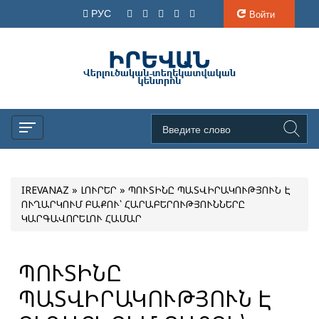
РУС
Войти
IREVANAZ
»
ԼՈՒՐԵՐ
» ՊՈՒՏԻՆԸ ՊԱՏՎԻՐԱԿՈՒԹՅՈՒՆ Է
ՈՒՂԱՐԿՈՒՄ ԲԱՔՈՒ՝ ՀԱՐԱԲԵՐՈՒԹՅՈՒՆՆԵՐԸ
ԿԱՐԳԱՎՈՐԵԼՈՒ ՀԱՄԱՐ
ՊՈՒՏԻՆԸ
ՊԱՏՎԻՐԱԿՈՒԹՅՈՒՆ Է