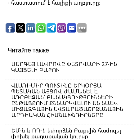
- հաստատում է հալիքի աղբյուրը։
Читайте также
ՍԵՐԳԵՅ ԼԱՎՐՈՎԸ ՓԵՏՐՎԱՐԻ 27-ԻՆ
ԿԱՅՑԵԼԻ ԲԱՔՈՒ
ՎԼԱԴԻՄԻՐ ՊՈՒՏԻՆԸ ԵՐԿՕՐՅԱ
ՊԵՏԱԿԱՆ ԱՅՑՈՎ ԺԱՄԱՆԵԼ Է
ԱԴՐԲԵՋԱՆ՝ ԲԱՆԱԿՑՈՒԹՅՈՒՆՆԵՐԻ
ԸՆԹԱՑՔՈՒՄ ՔՆՆԱՐԿՎԵԼՈՒ ԵՆ ՆԱԵՎ
ՄԻՋԱԶԳԱՅԻՆ ԵՎՏԱՐԱԾԱՇՐՋԱՆԱՅԻՆ
ԱՐԴԻԱԿԱՆ ՀԻՄՆԱԽՆԴԻՐՆԵՐԸ
ԵՄ-ն և ՌԴ-ն կփորձեն Բաքվին համոզել
փոխել քաղաքական կուրսը