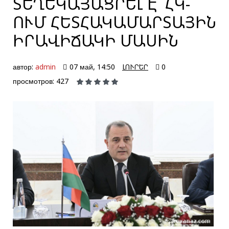
ՏԵՂԵԿԱՅԱՑՐԵԼ Է՝ ՀԿ-
ՈՒՄ ՀԵՏՀԱԿԱՄԱՐՏԱՅԻՆ
ԻՐԱՎԻՃԱԿԻ ՄԱՍԻՆ
автор:
admin
07 май, 14:50
ԼՈՒՐԵՐ
0
просмотров: 427