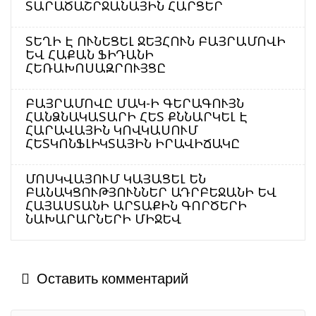
ՏԱՐԱԾԱՇՐՋԱՆԱՅԻՆ ՀԱՐՑԵՐ
ՏԵՂԻ Է ՈՒՆԵՑԵԼ ՋԵՅՀՈՒՆ ԲԱՅՐԱՄՈՎԻ
ԵՎ ՀԱՔԱՆ ՖԻԴԱՆԻ
ՀԵՌԱԽՈՍԱԶՐՈՒՅՑԸ
ԲԱՅՐԱՄՈՎԸ ՄԱԿ-Ի ԳԵՐԱԳՈՒՅՆ
ՀԱՆՁՆԱԿԱՏԱՐԻ ՀԵՏ ՔՆՆԱՐԿԵԼ Է
ՀԱՐԱՎԱՅԻՆ ԿՈՎԿԱՍՈՒՄ
ՀԵՏԿՈՆՖԼԻԿՏԱՅԻՆ ԻՐԱՎԻՃԱԿԸ
ՄՈՍԿՎԱՅՈՒՄ ԿԱՅԱՑԵԼ ԵՆ
ԲԱՆԱԿՑՈՒԹՅՈՒՆՆԵՐ ԱԴՐԲԵՋԱՆԻ ԵՎ
ՀԱՅԱՍՏԱՆԻ ԱՐՏԱՔԻՆ ԳՈՐԾԵՐԻ
ՆԱԽԱՐԱՐՆԵՐԻ ՄԻՋԵՎ
Оставить комментарий