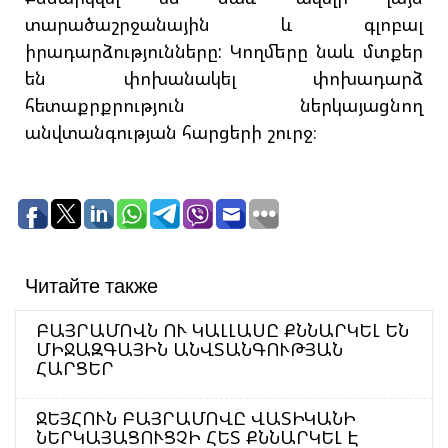
տարածաշրջանային և գլոբալ
իրադարձությունները: Կողմերը նաև մտքեր
են փոխանակել փոխադարձ
հետաքրքրություն ներկայացնող
անվտանգության հարցերի շուրջ։
Читайте также
ԲԱՅՐԱՄՈՎՆ ՈՒ ԿԱԼԼԱՍԸ ՔՆՆԱՐԿԵԼ ԵՆ
ՄԻՋԱԶԳԱՅԻՆ ԱՆՎՏԱՆԳՈՒԹՅԱՆ
ՀԱՐՑԵՐ
ՋԵՅՀՈՒՆ ԲԱՅՐԱՄՈՎԸ ՎԱՏԻԿԱՆԻ
ՆԵՐԿԱՅԱՑՈՒՑՉԻ ՀԵՏ ՔՆՆԱՐԿԵԼ Է