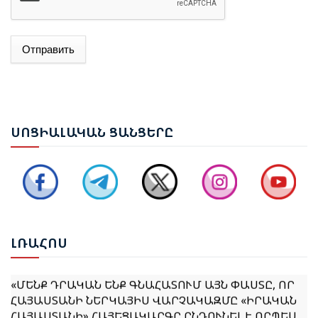
Отправить
ԱԴՐԲԵՋԱՆԻ ԱԳ ՆԱԽԱՐԱՐ ՋԵՅՀՈՒՆ ԲԱՅՐԱՄՈՎԸ
ՊԱՇՏՈՆԱԿԱՆ ԱՅՑՈՎ ԺԱՄԱՆԵԼ Է ՈՒԿՐԱԻՆԱ
ԵՐԵՎԱՆՈՒՄ ԿԱՅԱՑԵԼ Է ԱՆԻԻ ԿԱՄՐՋԻ
ՍՈՑ
ԻԱԼԱԿԱՆ ՑԱՆՑԵՐԸ
ՎԵՐԱԿԱՆԳՆՄԱՆ ՀԱՐՑԵՐՈՎ ՀԱՅԱՍՏԱՆ-ԹՈՒՐՔԻԱ
ԱՇԽԱՏԱՆՔԱՅԻՆ ԽՄԲԻ ՀԱՆԴԻՊՈՒՄԸ
ՔՆՆԱՐԿՎԵԼ Է ՀՀ ԿԱՌԱՎԱՐՈՒԹՅԱՆ 2026–2031
ԹՎԱԿԱՆՆԵՐԻ ԾՐԱԳՐԻ ՆԱԽԱԳԻԾԸ
ԼՌԱ
ՀՈՍ
«ՄԵՆՔ ԴՐԱԿԱՆ ԵՆՔ ԳՆԱՀԱՏՈՒՄ ԱՅՆ ՓԱՍՏԸ, ՈՐ
ՀԱՅԱՍՏԱՆԻ ՆԵՐԿԱՅԻՍ ՎԱՐՉԱԿԱԶՄԸ «ԻՐԱԿԱՆ
ՀԱՅԱՍՏԱՆԻ» ՀԱՅԵՑԱԿԱՐԳԸ ԸՆԴՈՒՆԵԼ Է ՈՐՊԵՍ