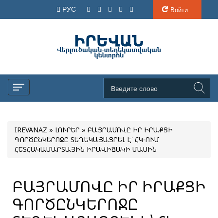
РУС
Войти
IREVANAZ
»
ԼՈՒՐԵՐ
» ԲԱՅՐԱՄՈՎԸ ԻՐ ԻՐԱՔՑԻ
ԳՈՐԾԸՆԿԵՐՈՋԸ ՏԵՂԵԿԱՅԱՑՐԵԼ Է՝ ՀԿ-ՈՒՄ
ՀԵՏՀԱԿԱՄԱՐՏԱՅԻՆ ԻՐԱՎԻՃԱԿԻ ՄԱՍԻՆ
ԲԱՅՐԱՄՈՎԸ ԻՐ ԻՐԱՔՑԻ
ԳՈՐԾԸՆԿԵՐՈՋԸ