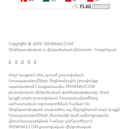
ՀԱՊԿ-Ի ՄԱՍՆԱԿՑՈՒԹՅՈՒՆԸ ՂԱՐԱԲԱՂՅԱՆ
ՀԱԿԱՄԱՐՏՈՒԹՅԱՆՆ ԱՆՀՆԱՐ ԷՐ․ ԶԱԽԱՐՈՎԱ
ԻՐԱՆԱԿԱՆ ԵՐԿՈՒ ԼՐԱՏՎԱՄԻՋՈՑԻ
ԳՈՐԾՈՒՆԵՈՒԹՅՈՒՆ ԱԴՐԲԵՋԱՆՈՒՄ ԱՆՕՐԻՆԱԿԱՆ
Copyright © 2009. IREVANAZ.COM
Տեղեկատվական և վերլուծական կենտրոն - Ադրբեջան
Է ՃԱՆԱՉՎԵԼ
ՆԱԽԱԳԱՀ ԻԼՀԱՄ ԱԼԻԵՎԸ ՇՆՈՐՀԱՎՈՐԵԼ Է ԻՐ
Սույն կայքում տեղ գտած լրատվական
ՄԱԼԴԻՎՑԻ ԳՈՐԾԸՆԿԵՐ ՄՈՀԱՄՄԵԴ ՄՈՒԻԶԱՅԻՆ.
հրապարակումների հեղինակային իրավունքը
«ՄԵՆՔ ԳՈՀ ԵՆՔ ԱԴՐԲԵՋԱՆԻ ԵՎ ՄԱԼԴԻՎՆԵՐԻ
պատկանում է բացառապես IREVANAZ.COM
ՄԻՋԵՎ ՀԱՐԱԲԵՐՈՒԹՅՈՒՆՆԵՐԻ ԴԻՆԱՄԻԿ
լրատվական-վերլուծական գործակալությանը։ Սույն
ԶԱՐԳԱՑՈՒՄԻՑ»
կայքի բոլոր լրատվական հրապարակումները
անհատական օգտագործման համար են։
Տեղեկատվություն տարածող այլ միջոցներում սույն կայքի
հրապարակումների (մասնակի կամ ամբողջական)
ՇԱՐՈՒՆԱԿՎՈՒՄ Է «ՄԵԾ ՎԵՐԱԴԱՐՁ» ԾՐԱԳՐԻ
վերահրապարկման համար անհրաժեշտ է
ԻՐԱԿԱՆԱՑՈՒՄԸ
IREVANAZ.COM լրատվական-վերլուծական