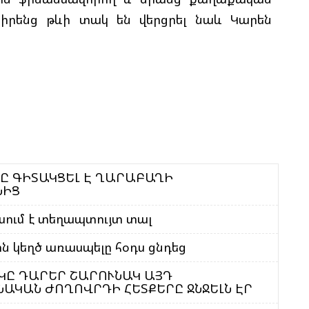
 իրենց թևի տակ են վերցրել նաև Կարեն
ՀԸ ԳԻՏԱԿՑԵԼ Է ՂԱՐԱԲԱՂԻ
ՆԻՑ
սում է տեղապտույտ տալ
ն կեղծ առասպելը հօդս ցնդեց
ԿԸ ԴԱՐԵՐ ՇԱՐՈՒՆԱԿ ԱՅԴ
ԱԿԱՆ ԺՈՂՈՎՐԴԻ ՀԵՏՔԵՐԸ ՋՆՋԵԼՆ ԷՐ