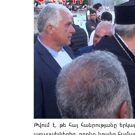
Թվում է, թե հայ հանրությանը եր
առասպելներից, որոնք նրանց համար