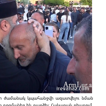
Ի
Գ
Ա
Ն
Ի
Մ
Ե
Հ
Զ
Շ
Ծ
կար ժամանակ կպահանջվի ազատվելու նման
 դոգմաներ են դարձել։ Հակառակ դեպքում,