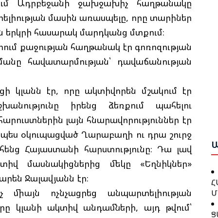
Ե
ում Ադրբեջանի ջախջախիչ հաղթանակը
Ա
լիության մասին առասպելը, որը տարիներ
Ք
ն երկրի հասարակ մարդկանց մտքում։
Ա
Շ
ում քաջության հաղթանակ էր գոռոզության
Բ
մանը հավատարմության՝ դավաճանության
Թ
Բ
Կ
Ո
ի կլանն էր, որը ակտիվորեն մշակում էր
Ա
խանությունը իրենց ձեռքում պահելու
Գ
Ջ
րուստներին լայն հնարավորություններ էր
Ն
Բ
Ա
չպես օկուպացված Ղարաբաղի ու դրա շուրջ
Խ
 հենց Հայաստանի հարստությունը։ Դա լավ
Թ
իվ մասնակիցներից մեկը «Եղնիկներ»
Հ
Կ
Մ
րեն Ջալավյանն էր։
Ք
 միայն ոչնչացրեց անպարտելիության
Ց
րը կլանի ակտիվ անդամների, այդ թվում՝
Հ
Թ