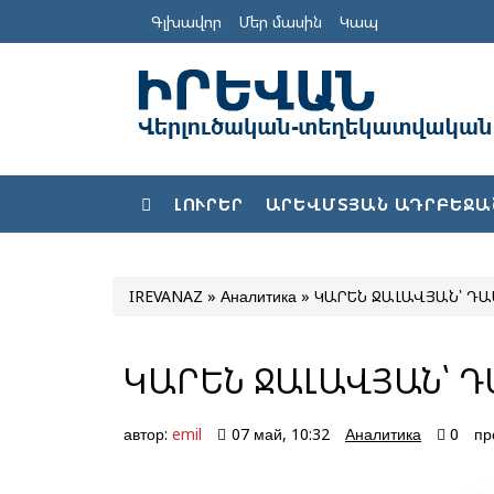
Գլխավոր
Մեր մասին
Կապ
ԼՈՒՐԵՐ
ԱՐԵՎՄՏՅԱՆ ԱԴՐԲԵՋԱ
IREVANAZ
»
Аналитика
» ԿԱՐԵՆ ՋԱԼԱՎՅԱՆ՝ ԴԱ
ԿԱՐԵՆ ՋԱԼԱՎՅԱՆ՝ Դ
автор:
emil
07 май, 10:32
Аналитика
0
пр