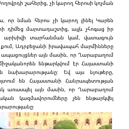
Հ
ողովրդի շահերից, չի կարող հերոսի կոչման
Հ
Մ
ա, որ նման հերոս չի կարող լինել Կարեն
տի դիմեց մարտադաշտից, այլև չհոգաց իր
Ո
 արխիվի տարհանման կամ, վատագույն
Թ
ւնքում, Ադրբեջանի իրավապահ մարմինները
ապացույցներ այն մասին, որ Ղարաբաղում
Հ
միջականորեն ենթարկվում էր Հայաստանի
T
 նախարարությանը։ Եվ այս նյութերը,
Պ
հայտում են Հայաստանի Հանրապետության
եկ առասպել այն մասին, որ Ղարաբաղում
Հ
կան կազմավորումները չեն ենթարկվել
Ղ
րարությանը։
Ա