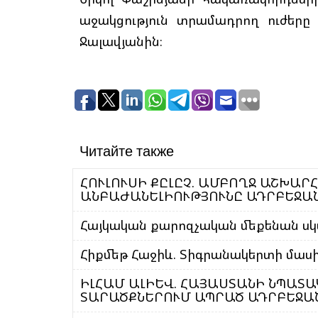
աջակցություն տրամադրող ուժերը
Ջալավյանին։
Читайте также
ՀՈՒԼՈՒՍԻ ՔԸԼԸՉ. ԱՄԲՈՂՋ ԱՇԽԱՐ
ԱՆԲԱԺԱՆԵԼԻՈՒԹՅՈՒՆԸ ԱԴՐԲԵՋԱ
Հայկական քարոզչական մեքենան սկ
Հիքմեթ Հաջիև. Տիգրանակերտի մասի
ԻԼՀԱՄ ԱԼԻԵՎ. ՀԱՅԱՍՏԱՆԻ ՆՊԱՏԱ
ՏԱՐԱԾՔՆԵՐՈՒՄ ԱՊՐԱԾ ԱԴՐԲԵՋԱՆ