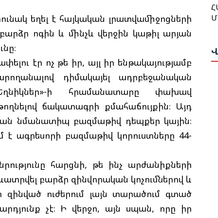
Մ
Հ
Ա
ունակ եղել է հայկական լրատվամիջոցների
Ա
 բարձր ոգին և մինչև վերջին կաթիլ արյան
Ն
Բ
ւնը։
Վ
Վ
Հ
ելու էր ոչ թե իր, այլ իր ենթակայությամբ
Դ
Գ
կարողանալով դիմակայել ադրբեջանական
Ա
Եղնիկներ»-ի հրամանատարը փախավ
Ա
ողնելով ճակատագրի քմահաճույքին։ Այդ
Թ
Ս
Ի
ման նմանատիպ բազմաթիվ դեպքեր կային։
Ա
Ը
մ է ագրեսորի բազմաթիվ կորուստները 44-
Ս
Հ
Փ
Կ
նրությունը հարցնի, թե ինչ արժանիքների
Պ
Գ
ատրվել բարձր զինվորական կոչումներով և
Շ
ի զինված ուժերում լայն տարածում գտած
Մ
Հ
րդյունք չէ։ Ի վերջո, այն սպան, որը իր
Դ