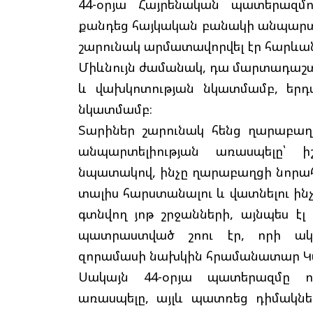
44-օրյա Հայրենական պատերազմ
քանդեց հայկական բանակի անպարտե
շարունակ արմատավորվել էր հարևա
Միևնույն ժամանակ, դա մարտադաշտ
և վախկոտության նկատմամբ, երդ
նկատմամբ։
Տարիներ շարունակ հենց ղարաբաղց
անպարտելիության առասպելը՝ իշ
նպատակով, ինչը ղարաբաղցի նորահա
տալիս հարստանալու և վատնելու ին
գտնվող յոթ շրջանների, այնպես էլ
պատրաստված շոու էր, որի ակտ
զորամասի նախկին հրամանատար Կա
Սակայն 44-օրյա պատերազմը ոչ
առասպելը, այլև պատռեց դիմակնե