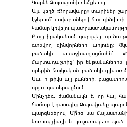
Կարեն Ջալավյանի դեմքերից։
Այս կեղծ «Զորավարը» տարիներ շար
էջերում՝ գովաբանելով հայ զինվորի
համար կռվելու պատրաստակամությո
Բայց իրականում պարզվեց, որ նա թափ
գտնվող զինվորների արյունը։ Չ
բանակի առաջխաղացմանն՝ «
մարտադաշտից՝ իր ենթականերին թ
օրերին հայկական բանակի գլխատ
Սա, ի թիվս այլ բաների, բացատրու
օրյա պատերազմում։
Մինչդեռ, ժամանակն է, որ հայ հա
համար է դասալիք Ջալավյանը պարգև
պարգևներով։ Մի՞թե սա Հայաստան
կոռուպցիայի և կաշառակերության ա