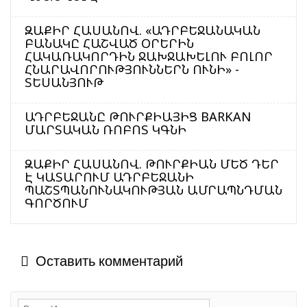
ԶԱՔԻՐ ՀԱՍԱՆՈՎ. «ԱԴՐԲԵՋԱՆԱԿԱՆ
ԲԱՆԱԿԸ ՀԱՇՎԱԾ ՕՐԵՐԻՆ
ՀԱԿԱՌԱԿՈՐԴԻՆ ՋԱԽՋԱԽԵԼՈՒ ԲՈԼՈՐ
ՀՆԱՐԱՎՈՐՈՒԹՅՈՒՆՆԵՐՆ ՈՒՆԻ» -
ՏԵՍԱՆՅՈՒԹ
ԱԴՐԲԵՋԱՆԸ ԹՈՒՐՔԻԱՅԻՑ BARKAN
ՄԱՐՏԱԿԱՆ ՌՈԲՈՏ ԿԳՆԻ
ԶԱՔԻՐ ՀԱՍԱՆՈՎ. ԹՈՒՐՔԻԱՆ ՄԵԾ ԴԵՐ
Է ԿԱՏԱՐՈՒՄ ԱԴՐԲԵՋԱՆԻ
ՊԱՇՏՊԱՆՈՒՆԱԿՈՒԹՅԱՆ ԱՄՐԱՊՆԴՄԱՆ
ԳՈՐԾՈՒՄ
Оставить комментарий