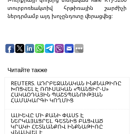
տուրբոռեակտիվ հրթիռային շարժիչի
ներդրմամբ այդ խոչընդոտը վերացվեց:
Читайте также
REUTERS. ԱԴՐԲԵՋԱՆԱԿԱՆ ԻՆՔՆԱԹԻՌԸ
ԽՈՑՎԵԼ Է ՌՈՒՍԱԿԱՆ «ՊԱՆՑԻՐ-Ս»
ՀԱԿԱՕԴԱՅԻՆ ՊԱՇՏՊԱՆՈՒԹՅԱՆ
ՀԱՄԱԿԱՐԳԻ ԿՈՂՄԻՑ
ԱԼԻԵՎԸ ՄԻ ՔԱՆԻ ՓԱՍՏ Է
ՆԵՐԿԱՅԱՑՐԵԼ. ԳԵՏՆԻՑ ԲԱՑՎԱԾ
ԿՐԱԿԻ ՀԵՏևԱՆՔՈՎ ԻՆՔՆԱԹԻՌԸ
ՎՆԱՍՎԵԼ Է