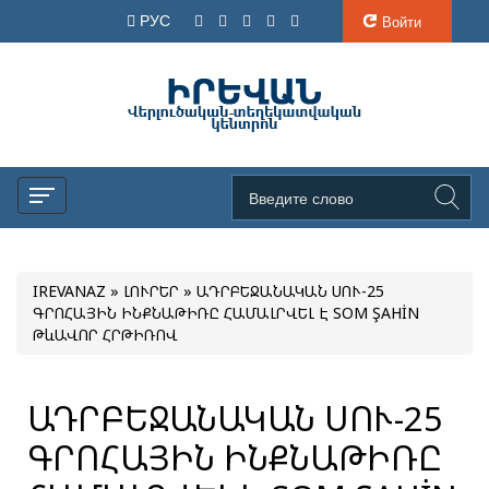
РУС
Войти
IREVANAZ
»
ԼՈՒՐԵՐ
» ԱԴՐԲԵՋԱՆԱԿԱՆ ՍՈՒ-25
ԳՐՈՀԱՅԻՆ ԻՆՔՆԱԹԻՌԸ ՀԱՄԱԼՐՎԵԼ Է SOM ŞAHİN
ԹևԱՎՈՐ ՀՐԹԻՌՈՎ
ԱԴՐԲԵՋԱՆԱԿԱՆ ՍՈՒ-25
ԳՐՈՀԱՅԻՆ ԻՆՔՆԱԹԻՌԸ