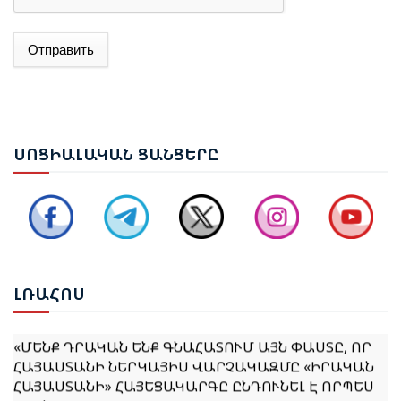
Отправить
ԱԴՐԲԵՋԱՆԻ ԱԳ ՆԱԽԱՐԱՐ ՋԵՅՀՈՒՆ ԲԱՅՐԱՄՈՎԸ
ՊԱՇՏՈՆԱԿԱՆ ԱՅՑՈՎ ԺԱՄԱՆԵԼ Է ՈՒԿՐԱԻՆԱ
ԵՐԵՎԱՆՈՒՄ ԿԱՅԱՑԵԼ Է ԱՆԻԻ ԿԱՄՐՋԻ
ՍՈՑ
ԻԱԼԱԿԱՆ ՑԱՆՑԵՐԸ
ՎԵՐԱԿԱՆԳՆՄԱՆ ՀԱՐՑԵՐՈՎ ՀԱՅԱՍՏԱՆ-ԹՈՒՐՔԻԱ
ԱՇԽԱՏԱՆՔԱՅԻՆ ԽՄԲԻ ՀԱՆԴԻՊՈՒՄԸ
ՔՆՆԱՐԿՎԵԼ Է ՀՀ ԿԱՌԱՎԱՐՈՒԹՅԱՆ 2026–2031
ԹՎԱԿԱՆՆԵՐԻ ԾՐԱԳՐԻ ՆԱԽԱԳԻԾԸ
ԼՌԱ
ՀՈՍ
«ՄԵՆՔ ԴՐԱԿԱՆ ԵՆՔ ԳՆԱՀԱՏՈՒՄ ԱՅՆ ՓԱՍՏԸ, ՈՐ
ՀԱՅԱՍՏԱՆԻ ՆԵՐԿԱՅԻՍ ՎԱՐՉԱԿԱԶՄԸ «ԻՐԱԿԱՆ
ՀԱՅԱՍՏԱՆԻ» ՀԱՅԵՑԱԿԱՐԳԸ ԸՆԴՈՒՆԵԼ Է ՈՐՊԵՍ
ՀԻՄՆԱՐԱՐ ՄՈՏԵՑՈՒՄ». ՀԻՔՄԵԹ ՀԱՋԻԵՎ