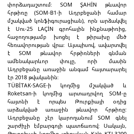
փորձադաշտում։ SOM ŞAHİN թևավոր
հրթիռը (SOM-B1-ի Ադրբեջանի համար
մշակված կոնֆիգուրացիան), որն արձակվել
է Սու-25 LAÇİN գրոհային ինքնաթիռից,
հաջողությամբ խոցել է թիրախը մեծ
հեռավորության վրա։ Այսպիսով, ավարտվել
է SOM թևավոր հրթիռների գնման
ամենակարևոր փուլը, որի մասին
Ադրբեջանը առաջին անգամ հայտարարել
էր 2018 թվականին։
TÜBİTAK-SAGE-ի կողմից մշակված և
Roketsan-ի կողմից արտադրվող SOM-ը
հայտնի է որպես Թուրքիայի օդից
արձակված առաջին թևավոր հրթիռը:
Ադրբեջանը չէր կարողանում SOM գնել
շարժիչի էմբարգոյի պատճառով։ Սակայն,
Թուրքիայի կողմից տեղական Kale KTJ-3200