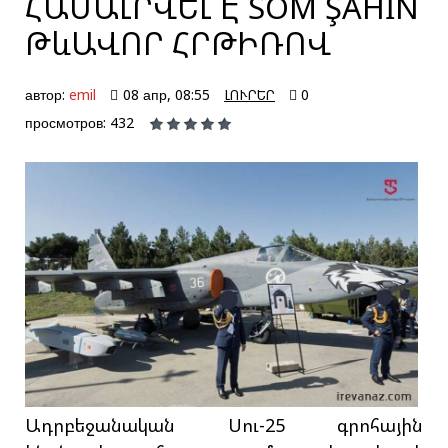
ՀԱՄԱԼՐՎԵԼ Է SOM ŞAHİN
ԹևԱՎՈՐ ՀՐԹԻՌՈՎ
автор:
emil
08 апр, 08:55
ԼՈՒՐԵՐ
0
просмотров: 432
Ադրբեջանական Սու-25 գրոհային