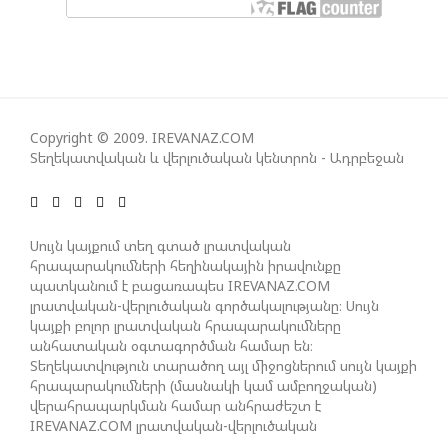
ՀԱՊԿ-Ի ՄԱՍՆԱԿՑՈՒԹՅՈՒՆԸ ՂԱՐԱԲԱՂՅԱՆ
ՀԱԿԱՄԱՐՏՈՒԹՅԱՆՆ ԱՆՀՆԱՐ ԷՐ․ ԶԱԽԱՐՈՎԱ
ԻՐԱՆԱԿԱՆ ԵՐԿՈՒ ԼՐԱՏՎԱՄԻՋՈՑԻ
ԳՈՐԾՈՒՆԵՈՒԹՅՈՒՆ ԱԴՐԲԵՋԱՆՈՒՄ ԱՆՕՐԻՆԱԿԱՆ
Copyright © 2009. IREVANAZ.COM
Տեղեկատվական և վերլուծական կենտրոն - Ադրբեջան
Է ՃԱՆԱՉՎԵԼ
ՆԱԽԱԳԱՀ ԻԼՀԱՄ ԱԼԻԵՎԸ ՇՆՈՐՀԱՎՈՐԵԼ Է ԻՐ
Սույն կայքում տեղ գտած լրատվական
ՄԱԼԴԻՎՑԻ ԳՈՐԾԸՆԿԵՐ ՄՈՀԱՄՄԵԴ ՄՈՒԻԶԱՅԻՆ.
հրապարակումների հեղինակային իրավունքը
«ՄԵՆՔ ԳՈՀ ԵՆՔ ԱԴՐԲԵՋԱՆԻ ԵՎ ՄԱԼԴԻՎՆԵՐԻ
պատկանում է բացառապես IREVANAZ.COM
ՄԻՋԵՎ ՀԱՐԱԲԵՐՈՒԹՅՈՒՆՆԵՐԻ ԴԻՆԱՄԻԿ
լրատվական-վերլուծական գործակալությանը։ Սույն
ԶԱՐԳԱՑՈՒՄԻՑ»
կայքի բոլոր լրատվական հրապարակումները
անհատական օգտագործման համար են։
Տեղեկատվություն տարածող այլ միջոցներում սույն կայքի
հրապարակումների (մասնակի կամ ամբողջական)
ՇԱՐՈՒՆԱԿՎՈՒՄ Է «ՄԵԾ ՎԵՐԱԴԱՐՁ» ԾՐԱԳՐԻ
վերահրապարկման համար անհրաժեշտ է
ԻՐԱԿԱՆԱՑՈՒՄԸ
IREVANAZ.COM լրատվական-վերլուծական
գործակալության գրավոր թույլտվությունը։