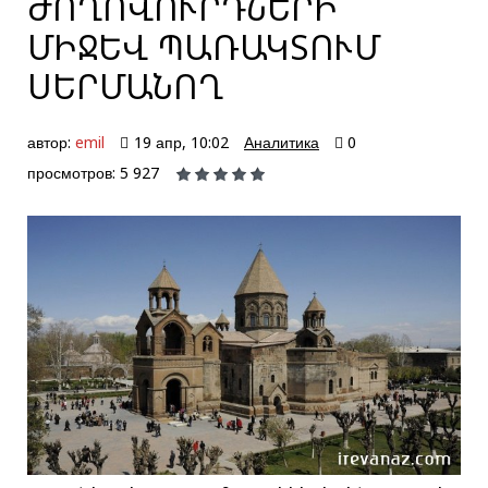
ԺՈՂՈՎՈՒՐԴՆԵՐԻ
ՄԻՋԵՎ ՊԱՌԱԿՏՈՒՄ
ՍԵՐՄԱՆՈՂ
автор:
emil
19 апр, 10:02
Аналитика
0
просмотров: 5 927