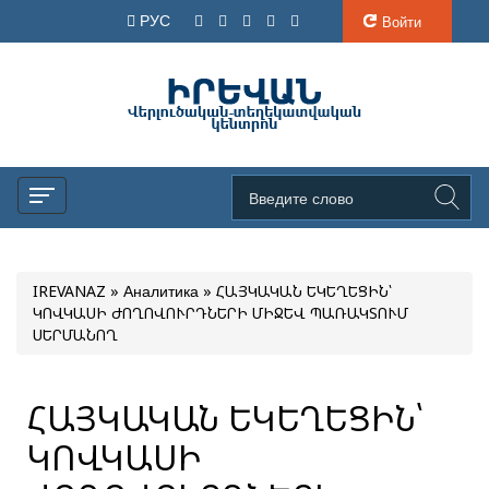
РУС
Войти
IREVANAZ
»
Аналитика
» ՀԱՅԿԱԿԱՆ ԵԿԵՂԵՑԻՆ՝
ԿՈՎԿԱՍԻ ԺՈՂՈՎՈՒՐԴՆԵՐԻ ՄԻՋԵՎ ՊԱՌԱԿՏՈՒՄ
ՍԵՐՄԱՆՈՂ
ՀԱՅԿԱԿԱՆ ԵԿԵՂԵՑԻՆ՝
ԿՈՎԿԱՍԻ