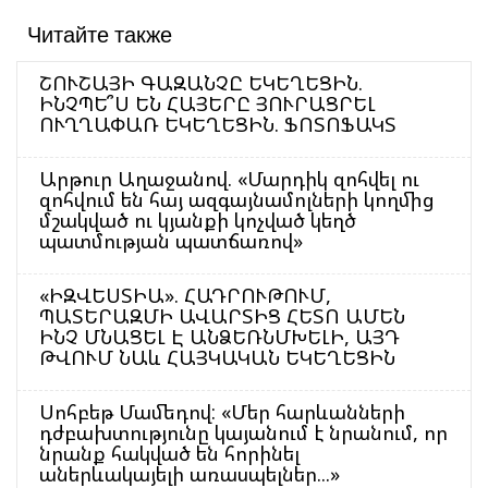
Читайте также
ՇՈՒՇԱՅԻ ԳԱԶԱՆՉԸ ԵԿԵՂԵՑԻՆ.
ԻՆՉՊԵ՞Ս ԵՆ ՀԱՅԵՐԸ ՅՈՒՐԱՑՐԵԼ
ՈՒՂՂԱՓԱՌ ԵԿԵՂԵՑԻՆ. ՖՈՏՈՖԱԿՏ
Արթուր Աղաջանով. «Մարդիկ զոհվել ու
զոհվում են հայ ազգայնամոլների կողմից
մշակված ու կյանքի կոչված կեղծ
պատմության պատճառով»
«ԻԶՎԵՍՏԻԱ». ՀԱԴՐՈՒԹՈՒՄ,
ՊԱՏԵՐԱԶՄԻ ԱՎԱՐՏԻՑ ՀԵՏՈ ԱՄԵՆ
ԻՆՉ ՄՆԱՑԵԼ Է ԱՆՁԵՌՆՄԽԵԼԻ, ԱՅԴ
ԹՎՈՒՄ ՆԱև ՀԱՅԿԱԿԱՆ ԵԿԵՂԵՑԻՆ
Սոհբեթ Մամեդով: «Մեր հարևանների
դժբախտությունը կայանում է նրանում, որ
նրանք հակված են հորինել
աներևակայելի առասպելներ...»