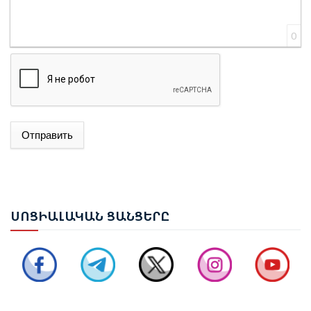
0
ԱԴՐԲԵՋԱՆԻ ԱԳ ՆԱԽԱՐԱՐ ՋԵՅՀՈՒՆ ԲԱՅՐԱՄՈՎԸ
Отправить
ՊԱՇՏՈՆԱԿԱՆ ԱՅՑՈՎ ԺԱՄԱՆԵԼ Է ՈՒԿՐԱԻՆԱ
ԵՐԵՎԱՆՈՒՄ ԿԱՅԱՑԵԼ Է ԱՆԻԻ ԿԱՄՐՋԻ
ՎԵՐԱԿԱՆԳՆՄԱՆ ՀԱՐՑԵՐՈՎ ՀԱՅԱՍՏԱՆ-ԹՈՒՐՔԻԱ
ՍՈՑ
ԻԱԼԱԿԱՆ ՑԱՆՑԵՐԸ
ԱՇԽԱՏԱՆՔԱՅԻՆ ԽՄԲԻ ՀԱՆԴԻՊՈՒՄԸ
ՔՆՆԱՐԿՎԵԼ Է ՀՀ ԿԱՌԱՎԱՐՈՒԹՅԱՆ 2026–2031
ԹՎԱԿԱՆՆԵՐԻ ԾՐԱԳՐԻ ՆԱԽԱԳԻԾԸ