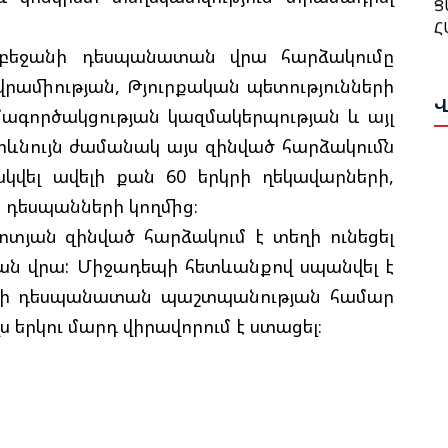
Հ
Մ
Մ
Ա
րբեջանի դեսպանատան վրա հարձակումը
Ա
րամիության, Թյուրքական պետությունների
Ո
Վ
ագործակցության կազմակերպության և այլ
Թ
Ն
Վ
Միևնույն ժամանակ այս զինված հարձակումն
ակվել ավելի քան 60 երկրի ղեկավարների,
Թ
Հ
Ի
դեսպանների կողմից։
T
Պ
վոտյան զինված հարձակում է տեղի ունեցել
Ս
ն վրա: Միջադեպի հետևանքով սպանվել է
Փ
րի դեսպանատան պաշտպանության համար
Հ
Ա
րկու մարդ վիրավորում է ստացել։
Ղ
Ս
Ա
Ա
Հ
Ի
Գ
Գ
Շ