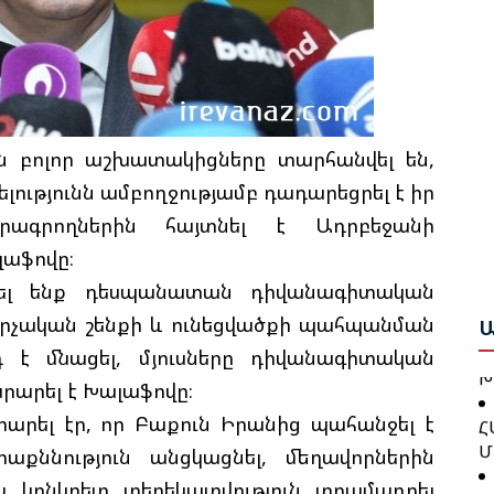
Բ
Հ
Շ
Դ
Բ
 բոլոր աշխատակիցները տարհանվել են,
Բ
ւթյունն ամբողջությամբ դադարեցրել է իր
Ա
Ո
Ս
 լրագրողներին հայտնել է Ադրբեջանի
Ա
Ա
աֆովը։
Ը
Գ
րել ենք դեսպանատան դիվանագիտական
Հ
Ն
Կ
արչական շենքի և ունեցվածքի պահպանման
Ա
Պ
Խ
է մնացել, մյուսները դիվանագիտական
արարել է Խալաֆովը։
Հ
Հ
րել էր, որ Բաքուն Իրանից պահանջել է
Մ
Դ
աքննություն անցկացնել, մեղավորներին
Հ
Ց
 կոնկրետ տեղեկատվություն տրամադրել
Հ