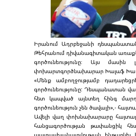
Իրանում Ադրբեջանի դեսպանատան
Թեհրանում դիվանագիտական առաքելո
գործունեությունը։ Այս մասին
փոխարտգործնախարար Խալաֆ Խալ
«Մենք ամբողջությամբ դադարեց
գործունեությունը: Դեսպանատան վ
հետ կապված այնտեղ հինգ մարդ 
գործունեություն չեն ծավալի»,- հայտ
Ավելի վաղ փոխնախարարը հայտարա
հանցագործության թափանցիկ հետ
պատասխանատվության ենթարկել և