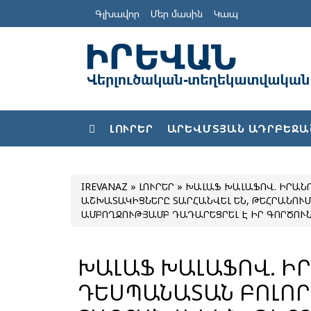
Գլխավոր
Մեր մասին
Կապ
ԼՈՒՐԵՐ
ԱՐԵՎՄՏՅԱՆ ԱԴՐԲԵՋԱ
IREVANAZ
»
ԼՈՒՐԵՐ
» ԽԱԼԱՖ ԽԱԼԱՖՈՎ. ԻՐԱՆ
ԱՇԽԱՏԱԿԻՑՆԵՐԸ ՏԱՐՀԱՆՎԵԼ ԵՆ, ԹԵՀՐԱՆՈ
ԱՄԲՈՂՋՈՒԹՅԱՄԲ ԴԱԴԱՐԵՑՐԵԼ Է ԻՐ ԳՈՐԾՈՒ
ԽԱԼԱՖ ԽԱԼԱՖՈՎ. Ի
ԴԵՍՊԱՆԱՏԱՆ ԲՈԼՈՐ