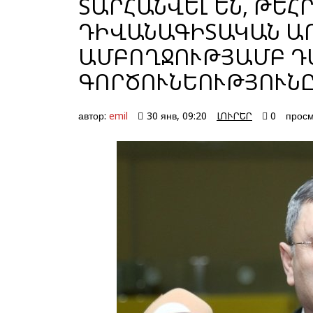
ՏԱՐՀԱՆՎԵԼ ԵՆ, ԹԵՀ
ԴԻՎԱՆԱԳԻՏԱԿԱՆ Ա
ԱՄԲՈՂՋՈՒԹՅԱՄԲ ԴԱ
ԳՈՐԾՈՒՆԵՈՒԹՅՈՒՆ
автор:
emil
30 янв, 09:20
ԼՈՒՐԵՐ
0
просм