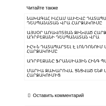
Читайте также
ՆԱԽԱԳԱՀ ԻԼՀԱՄ ԱԼԻԵՎԸ ԴԱՏԱՊԱ
ԴԵՍՊԱՆԱՏԱՆ ՎՐԱ ՀԱՐՁԱԿՈՒՄԸ
ԱՅՍՕՐ ԱՌԱՎՈՏՅԱՆ ԶԻՆՎԱԾ ՀԱՐՁ
ԱԴՐԲԵՋԱՆԻ ԴԵՍՊԱՆԱՏԱՆ ՎՐԱ
ԻՀԿ-Ն ԴԱՏԱՊԱՐՏԵԼ Է ԼՈՆԴՈՆՈՒՄ
ՀԱՐՁԱԿՈՒՄԸ
ԱԴՐԲԵՋԱՆԸ ՖՐԱՆՍԻԱՅԻՆ ՀԻՆԳ Պ
ՄԱՐԻԱ ԶԱԽԱՐՈՎԱ. ՑՆՑՎԱԾ ԵՆՔ
ՀԱՐՁԱԿՈՒՄԻՑ
Оставить комментарий