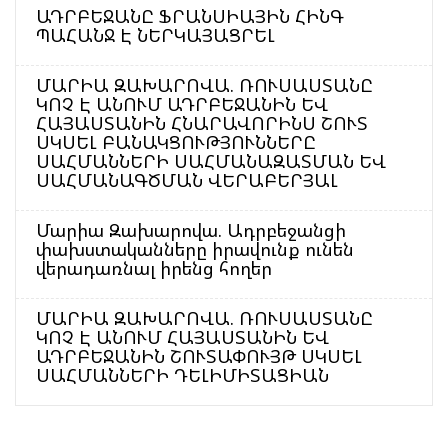
ԱԴՐԲԵՋԱՆԸ ՖՐԱՆՍԻԱՅԻՆ ՀԻՆԳ
ՊԱՀԱՆՋ Է ՆԵՐԿԱՅԱՑՐԵԼ
ՄԱՐԻԱ ԶԱԽԱՐՈՎԱ. ՌՈՒՍԱՍՏԱՆԸ
ԿՈՉ Է ԱՆՈՒՄ ԱԴՐԲԵՋԱՆԻՆ ԵՎ
ՀԱՅԱՍՏԱՆԻՆ ՀՆԱՐԱՎՈՐԻՆՍ ՇՈՒՏ
ՍԿՍԵԼ ԲԱՆԱԿՑՈՒԹՅՈՒՆՆԵՐԸ
ՍԱՀՄԱՆՆԵՐԻ ՍԱՀՄԱՆԱԶԱՏՄԱՆ ԵՎ
ՍԱՀՄԱՆԱԳԾՄԱՆ ՎԵՐԱԲԵՐՅԱԼ
Մարիա Զախարովա. Ադրբեջանցի
փախստականները իրավունք ունեն
վերադառնալ իրենց հողեր
ՄԱՐԻԱ ԶԱԽԱՐՈՎԱ. ՌՈՒՍԱՍՏԱՆԸ
ԿՈՉ Է ԱՆՈՒՄ ՀԱՅԱՍՏԱՆԻՆ ԵՎ
ԱԴՐԲԵՋԱՆԻՆ ՇՈՒՏԱՓՈՒՅԹ ՍԿՍԵԼ
ՍԱՀՄԱՆՆԵՐԻ ԴԵԼԻՄԻՏԱՑԻԱՆ