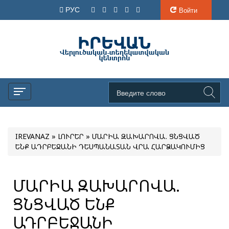
РУС
Войти
IREVANAZ
»
ԼՈՒՐԵՐ
» ՄԱՐԻԱ ԶԱԽԱՐՈՎԱ. ՑՆՑՎԱԾ
ԵՆՔ ԱԴՐԲԵՋԱՆԻ ԴԵՍՊԱՆԱՏԱՆ ՎՐԱ ՀԱՐՁԱԿՈՒՄԻՑ
ՄԱՐԻԱ ԶԱԽԱՐՈՎԱ.
ՑՆՑՎԱԾ ԵՆՔ
ԱԴՐԲԵՋԱՆԻ