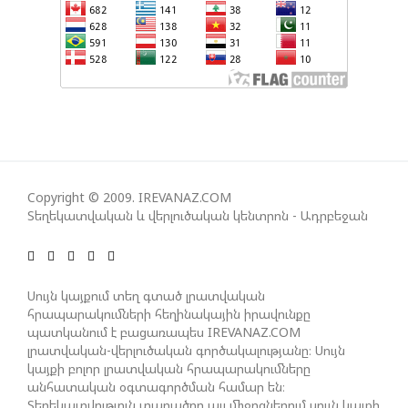
ՀԱՅԱՑՔ ՀԱՅԱՍՏԱՆԻՑ. ՈՐՔԱ՞Ն ԲԱՐՁՐ ԵՆ TRIPP-Ի
ԿՅԱՆՔԻ ԿՈՉՄԱՆ ՇԱՆՍԵՐՆ ԱՅՍ ՊԱՀԻՆ
ՀԱՊԿ-Ի ՄԱՍՆԱԿՑՈՒԹՅՈՒՆԸ ՂԱՐԱԲԱՂՅԱՆ
ՀԱԿԱՄԱՐՏՈՒԹՅԱՆՆ ԱՆՀՆԱՐ ԷՐ․ ԶԱԽԱՐՈՎԱ
ԻՐԱՆԱԿԱՆ ԵՐԿՈՒ ԼՐԱՏՎԱՄԻՋՈՑԻ
ԳՈՐԾՈՒՆԵՈՒԹՅՈՒՆ ԱԴՐԲԵՋԱՆՈՒՄ ԱՆՕՐԻՆԱԿԱՆ
Copyright © 2009. IREVANAZ.COM
Է ՃԱՆԱՉՎԵԼ
Տեղեկատվական և վերլուծական կենտրոն - Ադրբեջան
ՆԱԽԱԳԱՀ ԻԼՀԱՄ ԱԼԻԵՎԸ ՇՆՈՐՀԱՎՈՐԵԼ Է ԻՐ
Սույն կայքում տեղ գտած լրատվական
ՄԱԼԴԻՎՑԻ ԳՈՐԾԸՆԿԵՐ ՄՈՀԱՄՄԵԴ ՄՈՒԻԶԱՅԻՆ.
հրապարակումների հեղինակային իրավունքը
«ՄԵՆՔ ԳՈՀ ԵՆՔ ԱԴՐԲԵՋԱՆԻ ԵՎ ՄԱԼԴԻՎՆԵՐԻ
պատկանում է բացառապես IREVANAZ.COM
ՄԻՋԵՎ ՀԱՐԱԲԵՐՈՒԹՅՈՒՆՆԵՐԻ ԴԻՆԱՄԻԿ
լրատվական-վերլուծական գործակալությանը։ Սույն
ԶԱՐԳԱՑՈՒՄԻՑ»
կայքի բոլոր լրատվական հրապարակումները
անհատական օգտագործման համար են։
Տեղեկատվություն տարածող այլ միջոցներում սույն կայքի