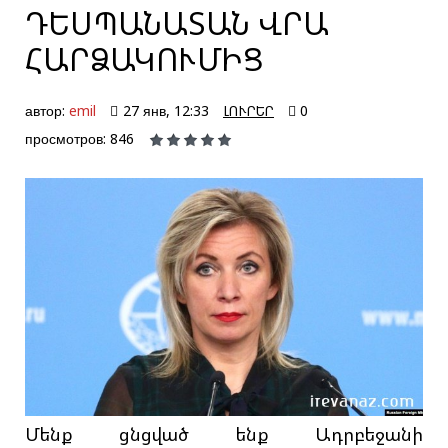
ԴԵՍՊԱՆԱՏԱՆ ՎՐԱ
ՀԱՐՁԱԿՈՒՄԻՑ
автор:
emil
27 янв, 12:33
ԼՈՒՐԵՐ
0
просмотров: 846
Մենք ցնցված ենք Ադրբեջանի