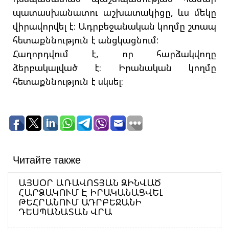
պատասխանատու աշխատակիցը, ևս մեկը
վիրավորվել է։ Ադրբեջանական կողմը շտապ
հետաքննություն է անցկացնում:
Հաղորդվում է, որ հարձակվողը
ձերբակալված է։ Իրանական կողմը
հետաքննություն է սկսել։
Читайте также
ԱՅՍՕՐ ԱՌԱՎՈՏՅԱՆ ԶԻՆՎԱԾ
ՀԱՐՁԱԿՈՒՄ Է ԻՐԱԿԱՆԱՑՎԵԼ
ԹԵՀՐԱՆՈՒՄ ԱԴՐԲԵՋԱՆԻ
ԴԵՍՊԱՆԱՏԱՆ ՎՐԱ