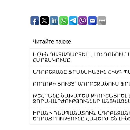
Читайте также
ԻՀԿ-Ն ԴԱՏԱՊԱՐՏԵԼ Է ԼՈՆԴՈՆՈՒՄ
ՀԱՐՁԱԿՈՒՄԸ
ԱԴՐԲԵՋԱՆԸ ՖՐԱՆՍԻԱՅԻՆ ՀԻՆԳ Պ
ԲՈՂՈՔԻ ՑՈՒՅՑ` ԱԴՐԲԵՋԱՆՈՒՄ Ֆ
ԹԵՀՐԱՆԸ ՆԱԽԱՊԵՍ ԶԳՈՒՇԱՑՐԵԼ 
ԶՈՐԱՎԱՐԺՈՒԹՅՈՒՆՆԵՐ ԱՆՑԿԱՑՆԵ
ԻՐԱՆԻ ԴԵՍՊԱՆԱՏՈՒՆ. ԱԴՐԲԵՋԱՆԻ
ԵՂԲԱՅՐՈՒԹՅՈՒՆԸ ՀԱՎԵՐԺ ԵՆ ԼԻՆ