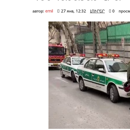
автор:
emil
27 янв, 12:32
ԼՈՒՐԵՐ
0
просм