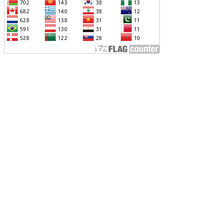
ՆՕՐԻՆԱԿԱՆ Է ՃԱՆԱՉՎԵԼ
ԱԽԱԳԱՀ ԻԼՀԱՄ ԱԼԻԵՎԸ ՇՆՈՐՀԱՎՈՐԵԼ Է
Ր ՄԱԼԴԻՎՑԻ ԳՈՐԾԸՆԿԵՐ ՄՈՀԱՄՄԵԴ
ՈՒԻԶԱՅԻՆ. «ՄԵՆՔ ԳՈՀ ԵՆՔ ԱԴՐԲԵՋԱՆԻ
Վ ՄԱԼԴԻՎՆԵՐԻ ՄԻՋԵՎ
ԱՐԱԲԵՐՈՒԹՅՈՒՆՆԵՐԻ ԴԻՆԱՄԻԿ
ԱՐԳԱՑՈՒՄԻՑ»
ԱՐՈՒՆԱԿՎՈՒՄ Է «ՄԵԾ ՎԵՐԱԴԱՐՁ»
ՐԱԳՐԻ ԻՐԱԿԱՆԱՑՈՒՄԸ
ԴՐԲԵՋԱՆԸ ՄԱԿ-Ի ԱՆՎՏԱՆԳՈՒԹՅԱՆ
ՈՐՀՐԴՈՒՄ ՇԵՇՏԵԼ Է ԱԽ-Ի ԲԱՆԱՁԵՎԵՐԻ
ԱՏԱՐՄԱՆ ԱՆՀՐԱԺԵՇՏՈՒԹՅՈՒՆԸ