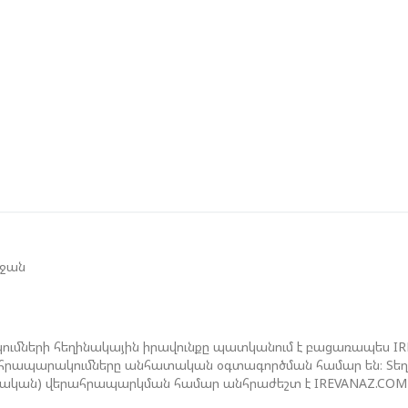
Մ
Թ
Ե
Գ
Տ
Չ
Ե
Գ
եջան
Ո
Ս
Է
ումների հեղինակային իրավունքը պատկանում է բացառապես I
ան հրապարակումները անհատական օգտագործման համար են։ Տեղեկ
ջական) վերահրապարկման համար անհրաժեշտ է IREVANAZ.COM 