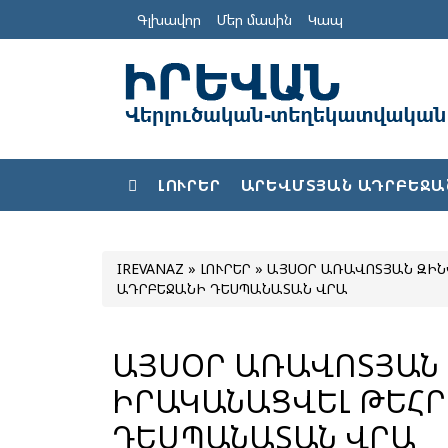
Գլխավոր
Մեր մասին
Կապ
ԼՈՒՐԵՐ
ԱՐԵՎՄՏՅԱՆ ԱԴՐԲԵՋԱ
IREVANAZ
»
ԼՈՒՐԵՐ
» ԱՅՍՕՐ ԱՌԱՎՈՏՅԱՆ ԶԻՆ
ԱԴՐԲԵՋԱՆԻ ԴԵՍՊԱՆԱՏԱՆ ՎՐԱ
ԱՅՍՕՐ ԱՌԱՎՈՏՅԱՆ 
ԻՐԱԿԱՆԱՑՎԵԼ ԹԵՀՐ
ԴԵՍՊԱՆԱՏԱՆ ՎՐԱ