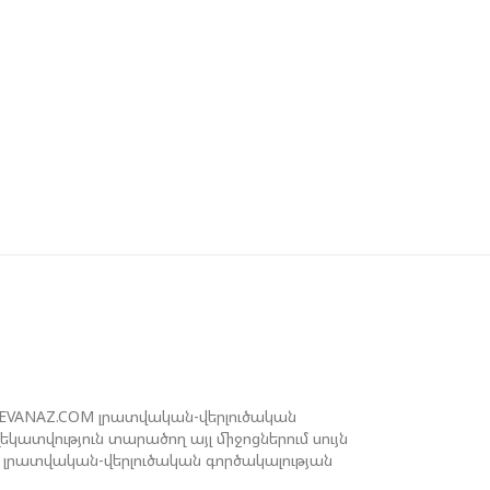
ԻԽԵԻԼ ԿԱՎԵԼԱՇՎԻԼԻ. ԱԴՐԲԵՋԱՆԸ,
ՈՒՐՔԻԱՆ, ԿԵՆՏՐՈՆԱԿԱՆ ԱՍԻԱՅԻ
ՐԿՐՆԵՐԸ ԵՎ ՉԻՆԱՍՏԱՆԸ ԲԱՐՁՐ ԵՆ
ՆԱՀԱՏՈՒՄ ՎՐԱՍՏԱՆԻ ԴԵՐԸ
ԱՐԱԾԱՇՐՋԱՆՈՒՄ
ԵՉԵԼԱՇՎԻԼԻՆ ԱԴՐԲԵՋԱՆ-ԳԵՐՄԱՆԻԱ
ՐԿԿՈՂՄ ՌԱԶՄԱՎԱՐԱԿԱՆ
ՈՐԾԸՆԿԵՐՈՒԹՅԱՆ ՄԱՍԻՆ
ՒԿՐԱԻՆԱՅՈՒՄ ԱԴՐԲԵՋԱՆԱԿԱՆ
ՓՅՈՒՌՔԻ ԱԿՏԻՎԻՍՏԻ ՈՐԴԻՆ ՆՇԱՆԱԿՎԵԼ
 ԿԻևԻ ՄԱՐԶԻ ՆԱՀԱՆԳԱՊԵՏ
REVANAZ.COM լրատվական-վերլուծական
ատվություն տարածող այլ միջոցներում սույն
լրատվական-վերլուծական գործակալության