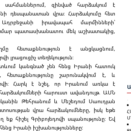
ի սահմաններում, զինված հարձակում է
անի դեսպանատան վրա։ Հարձակումը հետ
Բ
 Ադրբեջանի իրավապահ մարմինների՝
Հ
Շ
Դ
ամար պատասխանատու մեկ աշխատակից,
Բ
Բ
ղմը հետաքննություն է անցկացնում,
Ա
Ո
Ս
ի լրացուցիչ տեղեկություն։
Ա
Ա
ետևում կանգնած չեն հենց Իրանի հատուկ
Ը
Գ
մ, հետաքննությունը շարունակվում է, և
Հ
Ն
Կ
դրվի։ Հարկ է նշել, որ Իրանում առկա է
Ա
Պ
արձակումների հարուստ ավանդույթ. ԱՄՆ
Խ
կանին Թեհրանում և Մեշեդում Սաուդյան
Հ
Հ
ոսության վրա հարձակումները, իսկ եթե
Մ
Դ
եք հիշել Գրիբոյեդովի սպանությունը։ Եվ
Հ
Ց
հենց Իրանի իշխանությունները:
Հ