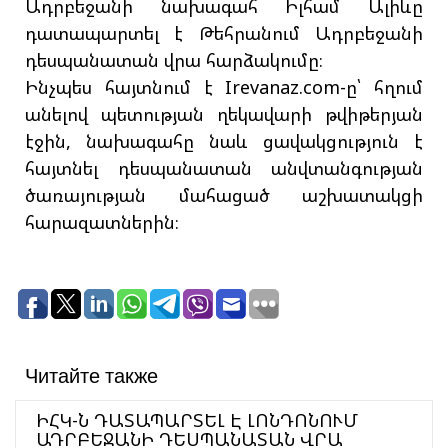
Ադրբեջանի նախագահ Իլհամ Ալիևը
դատապարտել է Թեհրանում Ադրբեջանի
դեսպանատան վրա հարձակումը։
Ինչպես հայտնում է Irevanaz.com-ը՝ հղում
անելով պետության ղեկավարի թվիթերյան
էջին, նախագահը նաև ցավակցություն է
հայտնել դեսպանատան անվտանգության
ծառայության մահացած աշխատակցի
հարազատներին։
Читайте также
ԻՀԿ-Ն ԴԱՏԱՊԱՐՏԵԼ Է ԼՈՆԴՈՆՈՒՄ
ԱԴՐԲԵՋԱՆԻ ԴԵՍՊԱՆԱՏԱՆ ՎՐԱ