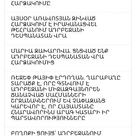
ՀԱՐՁԱԿՈՒՄԸ
ԱՅՍՕՐ ԱՌԱՎՈՏՅԱՆ ԶԻՆՎԱԾ
ՀԱՐՁԱԿՈՒՄ Է ԻՐԱԿԱՆԱՑՎԵԼ
ԹԵՀՐԱՆՈՒՄ ԱԴՐԲԵՋԱՆԻ
ԴԵՍՊԱՆԱՏԱՆ ՎՐԱ
ՄԱՐԻԱ ԶԱԽԱՐՈՎԱ. ՑՆՑՎԱԾ ԵՆՔ
ԱԴՐԲԵՋԱՆԻ ԴԵՍՊԱՆԱՏԱՆ ՎՐԱ
ՀԱՐՁԱԿՈՒՄԻՑ
ՌԵՋԵՓ ԹԱՅԻՓ ԷՐԴՈՂԱՆ. ՂԱՐԱԲԱՂԸ
ՏԱՐԱԾՔ Է, ՈՐԸ ԳՏՆՎՈՒՄ Է
ԱԴՐԲԵՋԱՆԻ ՄԻՋԱԶԳԱՅՆՈՐԵՆ
ՃԱՆԱՉՎԱԾ ՍԱՀՄԱՆՆԵՐԻ
ՇՐՋԱՆԱԿՆԵՐՈՒՄ ԵՎ ՉԱՓԱԶԱՆՑ
ԿԱՐԵՎՈՐ Է, ՈՐ ՀԱՅԱՍՏԱՆԸ
ՀՆԱՐԱՎՈՐԻՆՍ ԱՐԱԳ ԿԱՏԱՐԻ ԻՐ
ՊԱՐՏԱՎՈՐՈՒԹՅՈՒՆՆԵՐԸ
ԲՈՂՈՔԻ ՑՈՒՅՑ` ԱԴՐԲԵՋԱՆՈՒՄ