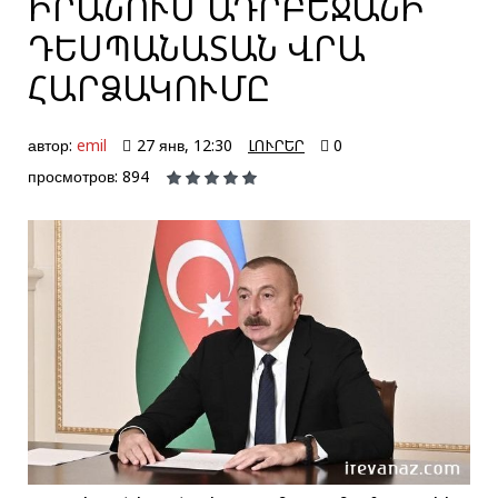
ԻՐԱՆՈՒՄ ԱԴՐԲԵՋԱՆԻ
ԴԵՍՊԱՆԱՏԱՆ ՎՐԱ
ՀԱՐՁԱԿՈՒՄԸ
автор:
emil
27 янв, 12:30
ԼՈՒՐԵՐ
0
просмотров: 894