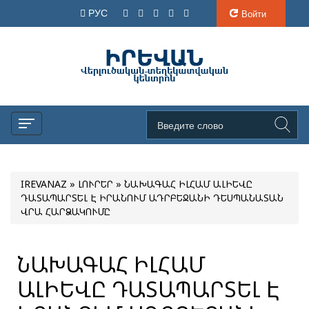
РУС
Войти
IREVANAZ
»
ԼՈՒՐԵՐ
» ՆԱԽԱԳԱՀ ԻԼՀԱՄ ԱԼԻԵՎԸ
ԴԱՏԱՊԱՐՏԵԼ Է ԻՐԱՆՈՒՄ ԱԴՐԲԵՋԱՆԻ ԴԵՍՊԱՆԱՏԱՆ
ՎՐԱ ՀԱՐՁԱԿՈՒՄԸ
ՆԱԽԱԳԱՀ ԻԼՀԱՄ
ԱԼԻԵՎԸ ԴԱՏԱՊԱՐՏԵԼ Է