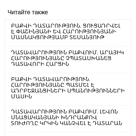
Читайте также
ԲԱՔՎԻ ԴԱՏԱՐՈՒԹՅՈՒՆ. ՑՈՒՑԱԴՐՎԵԼ
Է ՓԱՇԻՆՅԱՆԻ ԵՎ ՀԱՐՈՒԹՅՈՒՆՅԱՆԻ
ՄԱՍՆԱԿՑՈՒԹՅԱՄԲ ՏԵՍԱՆՅՈՒԹ
ԴԱՏԱՎԱՐՈՒԹՅՈՒՆ ԲԱՔՎՈՒՄ. ԱՐԱՅԻԿ
ՀԱՐՈՒԹՅՈՒՆՅԱՆԸ ՉՊԱՏԱՍԽԱՆԵՑ
ԴԱՏԱՎՈՐԻ ՀԱՐՑԻՆ
ԲԱՔՎԻ ԴԱՏԱՎԱՐՈՒԹՅՈՒՆ.
ՀԱՐՈՒԹՅՈՒՆՅԱՆԸ ՊԱՏՄԵԼ Է
ԱԴՐԲԵՋԱՆՑԻՆԵՐԻ ՍՊԱՆՈՒԹՅՈՒՆՆԵՐԻ
ՄԱՍԻՆ
ԴԱՏԱՎԱՐՈՒԹՅՈՒՆ ԲԱՔՎՈՒՄ. ԼԵՎՈՆ
ՄՆԱՑԱԿԱՆՅԱՆԻ ԽՆԴՐԱՆՔՈՎ
ՏՈՒԺՈՂԸ ԿՐԿԻՆ ԿԱՆՉՎԵԼ Է ԴԱՏԱՐԱՆ