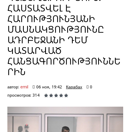
ՀԱՍՏԱՏՎԵԼ Է
ՀԱՐՈՒԹՅՈՒՆՅԱՆԻ
ՄԱՍՆԱԿՑՈՒԹՅՈՒՆԸ
ԱԴՐԲԵՋԱՆԻ ԴԵՄ
ԿԱՏԱՐՎԱԾ
ՀԱՆՑԱԳՈՐԾՈՒԹՅՈՒՆՆԵ
ՐԻՆ
автор:
emil
06 ноя, 19:42
Карабах
0
просмотров: 314