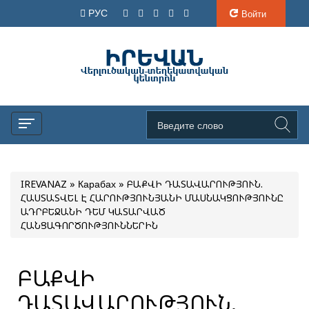
РУС
Войти
IREVANAZ
»
Карабах
» ԲԱՔՎԻ ԴԱՏԱՎԱՐՈՒԹՅՈՒՆ.
ՀԱՍՏԱՏՎԵԼ Է ՀԱՐՈՒԹՅՈՒՆՅԱՆԻ ՄԱՍՆԱԿՑՈՒԹՅՈՒՆԸ
ԱԴՐԲԵՋԱՆԻ ԴԵՄ ԿԱՏԱՐՎԱԾ
ՀԱՆՑԱԳՈՐԾՈՒԹՅՈՒՆՆԵՐԻՆ
ԲԱՔՎԻ
ԴԱՏԱՎԱՐՈՒԹՅՈՒՆ.