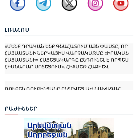
ՔՆՆԱՐԿՎԵԼ Է ՀՀ ԿԱՌԱՎԱՐՈՒԹՅԱՆ 2026–2031
ԹՎԱԿԱՆՆԵՐԻ ԾՐԱԳՐԻ ՆԱԽԱԳԻԾԸ
ԼՌԱ
ՀՈՍ
«ՄԵՆՔ ԴՐԱԿԱՆ ԵՆՔ ԳՆԱՀԱՏՈՒՄ ԱՅՆ ՓԱՍՏԸ, ՈՐ
ՀԱՅԱՍՏԱՆԻ ՆԵՐԿԱՅԻՍ ՎԱՐՉԱԿԱԶՄԸ «ԻՐԱԿԱՆ
ՀԱՅԱՍՏԱՆԻ» ՀԱՅԵՑԱԿԱՐԳԸ ԸՆԴՈՒՆԵԼ Է ՈՐՊԵՍ
ՀԻՄՆԱՐԱՐ ՄՈՏԵՑՈՒՄ». ՀԻՔՄԵԹ ՀԱՋԻԵՎ
ՌՈՒԲԵՆ ՌՈՒԲԻՆՅԱՆԸ ԸՆՏՐՎԵՑ ԱԺ ՆԱԽԱԳԱՀ
ՆԱԽԱԳԱՀ ՎԱՀԱԳՆ ԽԱՉԱՏՈՒՐՅԱՆԸ ՍՏՈՐԱԳՐԵՑ
ԲԱԺ
ԻՆՆԵՐ
ՆԻԿՈԼ ՓԱՇԻՆՅԱՆԻՆ ՎԱՐՉԱՊԵՏ ՆՇԱՆԱԿԵԼՈՒ
ՄԱՍԻՆ ՀՐԱՄԱՆԱԳԻՐԸ