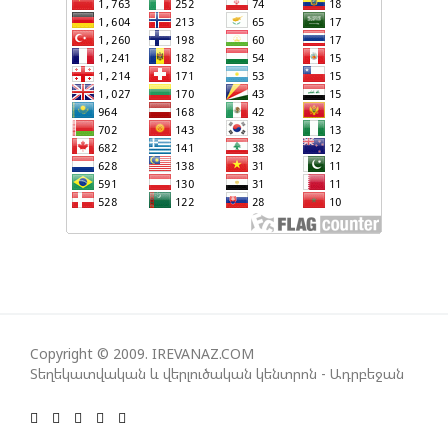
ՄԻՋԱԶԳԱՅԻՆ ՄԱՄՈՒԼՈՒՄ
ՈՉ ՈՔ ԻՆՁ ՉԻ ԹԵԼԱԴՐԵԼՈՒ ԻՆՁ ՝ ՎԱՃԱՌԵԼ
ԹՈՒՐՔԻԱՅԻՆ F-35, ԹԵ ՈՉ. ԹՐԱՄՓ
ՀԱՅԱՑՔ ՀԱՅԱՍՏԱՆԻՑ. ՈՐՔԱ՞Ն ԲԱՐՁՐ ԵՆ TRIPP-Ի
ԿՅԱՆՔԻ ԿՈՉՄԱՆ ՇԱՆՍԵՐՆ ԱՅՍ ՊԱՀԻՆ
ՀԱՊԿ-Ի ՄԱՍՆԱԿՑՈՒԹՅՈՒՆԸ ՂԱՐԱԲԱՂՅԱՆ
ՀԱԿԱՄԱՐՏՈՒԹՅԱՆՆ ԱՆՀՆԱՐ ԷՐ․ ԶԱԽԱՐՈՎԱ
ԻՐԱՆԱԿԱՆ ԵՐԿՈՒ ԼՐԱՏՎԱՄԻՋՈՑԻ
ԳՈՐԾՈՒՆԵՈՒԹՅՈՒՆ ԱԴՐԲԵՋԱՆՈՒՄ ԱՆՕՐԻՆԱԿԱՆ
Copyright © 2009. IREVANAZ.COM
Է ՃԱՆԱՉՎԵԼ
Տեղեկատվական և վերլուծական կենտրոն - Ադրբեջան
ՆԱԽԱԳԱՀ ԻԼՀԱՄ ԱԼԻԵՎԸ ՇՆՈՐՀԱՎՈՐԵԼ Է ԻՐ