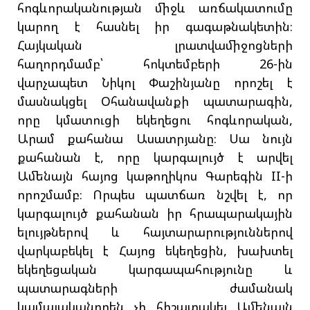
հոգևորականության միջև առճակատումը
կարող է հասնել իր գագաթնակետին։
Հայկական լրատվամիջոցների
հաղորդմամբ՝ հոկտեմբերի 26-ին
վարչապետ Նիկոլ Փաշինյանը որոշել է
մասնակցել Օհանավանքի պատարագին,
որը կմատուցի եկեղեցու հոգևորական,
Արամ քահանա Ասատրյանը։ Սա նույն
քահանան է, որը կարգալույծ է արվել
Ամենայն հայոց կաթողիկոս Գարեգին II-ի
որոշմամբ։ Որպես պատճառ նշվել է, որ
կարգալույծ քահանան իր հրապարակային
ելույթներով և հայտարարություններով
վարկաբեկել է Հայոց եկեղեցին, խախտել
եկեղեցական կարգապահությունը և
պատարագների ժամանակ
կամայականորեն չի հիշատակել Ամենայն