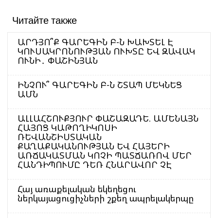
Читайте также
ԱՐԴՅՈ՞Ք ԳԱՐԵԳԻՆ Բ-Ն ԽԱԽՏԵԼ Է
ԿՈՒՍԱԿՐՈՆՈՒԹՅԱՆ ՈՒԽՏԸ ԵՎ ԶԱՎԱԿ
ՈՒՆԻ․ ՓԱՇԻՆՅԱՆ
ԻՆՉՈՒ՞ ԳԱՐԵԳԻՆ Բ-Ն ՇՏԱՊ ՄԵԿՆԵՑ
ԱՄՆ
ԱԼԼԱՀՇՈՒՔՅՈՒՐ ՓԱՇԱԶԱԴԵ. ԱՄԵՆԱՅՆ
ՀԱՅՈՑ ԿԱԹՈՂԻԿՈՍԻ
ՌԵՎԱՆՇԻՍՏԱԿԱՆ
ՔԱՂԱՔԱԿԱՆՈՒԹՅԱՆ ԵՎ ՀԱՅԵՐԻ
ԱՌՃԱԿԱՏՄԱՆ ԿՈՉԻ ՊԱՏՃԱՌՈՎ ՄԵՐ
ՀԱՆԴԻՊՈՒՄԸ ԴԵՌ ՀՆԱՐԱՎՈՐ ՉԷ
Հայ առաքելական եկեղեցու
ներկայացուցիչների շքեղ ապրելակերպը