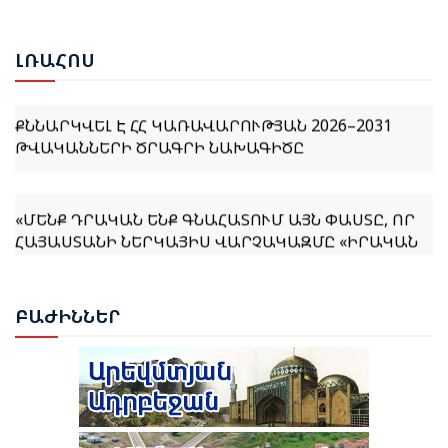
ՎԵՐԱԿԱՆԳՆՄԱՆ ՀԱՐՑԵՐՈՎ ՀԱՅԱՍՏԱՆ-ԹՈՒՐՔԻԱ
ԱՇԽԱՏԱՆՔԱՅԻՆ ԽՄԲԻ ՀԱՆԴԻՊՈՒՄԸ
ԼՌԱ
ՀՈՍ
ՔՆՆԱՐԿՎԵԼ Է ՀՀ ԿԱՌԱՎԱՐՈՒԹՅԱՆ 2026–2031
ԹՎԱԿԱՆՆԵՐԻ ԾՐԱԳՐԻ ՆԱԽԱԳԻԾԸ
«ՄԵՆՔ ԴՐԱԿԱՆ ԵՆՔ ԳՆԱՀԱՏՈՒՄ ԱՅՆ ՓԱՍՏԸ, ՈՐ
ՀԱՅԱՍՏԱՆԻ ՆԵՐԿԱՅԻՍ ՎԱՐՉԱԿԱԶՄԸ «ԻՐԱԿԱՆ
ՀԱՅԱՍՏԱՆԻ» ՀԱՅԵՑԱԿԱՐԳԸ ԸՆԴՈՒՆԵԼ Է ՈՐՊԵՍ
ՀԻՄՆԱՐԱՐ ՄՈՏԵՑՈՒՄ». ՀԻՔՄԵԹ ՀԱՋԻԵՎ
ԲԱԺ
ԻՆՆԵՐ
ՌՈՒԲԵՆ ՌՈՒԲԻՆՅԱՆԸ ԸՆՏՐՎԵՑ ԱԺ ՆԱԽԱԳԱՀ
ՆԱԽԱԳԱՀ ՎԱՀԱԳՆ ԽԱՉԱՏՈՒՐՅԱՆԸ ՍՏՈՐԱԳՐԵՑ
ՆԻԿՈԼ ՓԱՇԻՆՅԱՆԻՆ ՎԱՐՉԱՊԵՏ ՆՇԱՆԱԿԵԼՈՒ