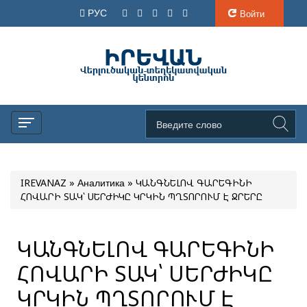
РУС
Войти
IREVANAZ
»
Аналитика
» ԿԱՆԳՆԵԼՈՎ ԳԱՐԵԳԻՆԻ
ՀՈՎԱՐԻ ՏԱԿ՝ ՍԵՐԺԻԿԸ ԿՐԿԻՆ ՊՂՏՈՐՈՒՄ Է ՋՐԵՐԸ
ԿԱՆԳՆԵԼՈՎ ԳԱՐԵԳԻՆԻ
ՀՈՎԱՐԻ ՏԱԿ՝ ՍԵՐԺԻԿԸ
ԿՐԿԻՆ ՊՂՏՈՐՈՒՄ Է