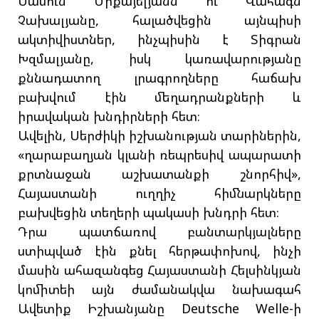
Սասուն Միքայելյանն ու Վահագն
Չախալյանը, հալածվեցին այնպիսի
ակտիվիստներ, ինչպիսին է Տիգրան
Խզմալյանը, իսկ կառավարությանը
քննադատող լրագրողները հաճախ
բախվում էին մեղադրանքների և
իրավական խնդիրների հետ։
Ավելին, Սերժիկի իշխանության տարիներին,
«ղարաբաղյան կլանի ռեպրեսիվ ապարատի
քրտնաջան աշխատանքի շնորհիվ»,
Հայաստանի ուղղիչ հիմնարկները
բախվեցին տեղերի պակասի խնդրի հետ։
Դրա պատճառով բանտարկյալները
ստիպված էին քնել հերթափոխով, ինչի
մասին ահազանգեց Հայաստանի Հելսինկյան
կոմիտեի այն ժամանակվա նախագահ
Ավետիք Իշխանյանը Deutsche Welle-ի