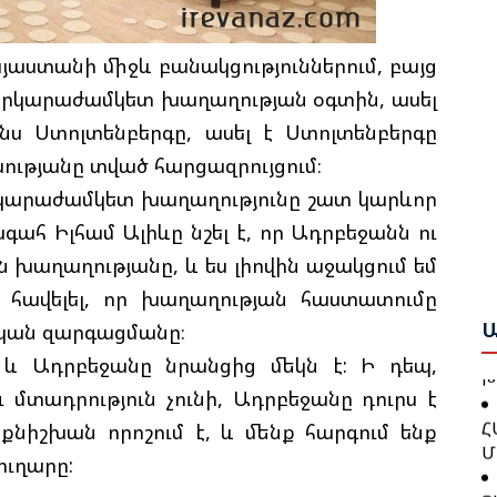
Ի
Մ
Ե
յաստանի միջև բանակցություններում, բայց
Հ
և երկարաժամկետ խաղաղության օգտին, ասել
Զ
Շ
նս Ստոլտենբերգը, ասել է Ստոլտենբերգը
Բ
ւթյանը տված հարցազրույցում։
Բ
Շ
րկարաժամկետ խաղաղությունը շատ կարևոր
Ո
Ծ
հ Իլհամ Ալիևը նշել է, որ Ադրբեջանն ու
Ա
 խաղաղությանը, և ես լիովին աջակցում եմ
Գ
Ա
ւ հավելել, որ խաղաղության հաստատումը
Ն
Խ
ան զարգացմանը։
Ա
Կ
Խ
 և Ադրբեջանը նրանցից մեկն է: Ի դեպ,
մտադրություն չունի, Ադրբեջանը դուրս է
Հ
Մ
քնիշխան որոշում է, և մենք հարգում ենք
Մ
Թ
ուղարը:
Ե
Ց
Գ