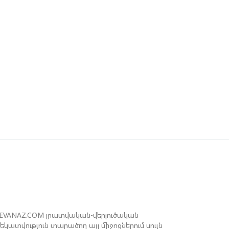
ՐԻԴՐԻԽ ՄԵՐՑ. ՇՆՈՐՀԱՎՈՐՈՒՄ ԵՄ
ԴՐԲԵՋԱՆԻՆ ԵՎ ՀԱՅՍՏԱՆԻՆ
ՐԿԱՐ ՏԱՐԻՆԵՐ ԱՆՑ ՀԱՅ-
ԴՐԲԵՋԱՆԱԿԱՆ ՀԱՐԱԲԵՐՈՒԹՅՈՒՆՆԵՐԻ
ԱՐԳԱՎՈՐՈՒՄԸ ԵՎԽԱՂԱՂՈՒԹՅԱՆ
ԱՄԱՁԱՅՆԱԳՐԻ ՆԱԽԱՍՏՈՐԱԳՐՈՒՄԸ
ԵՐՋ ԴՐԵՑԻՆ 30 ՏԱՐԻ ՏևԱԾ
ԱԿԱՄԱՐՏՈՒԹՅԱՆԸ. ԻԼՀԱՄ ԱԼԻԵՎ
ԵՍՊԱՆ ՍԱԴԻԳՈՎԸ ԲԵՌԼԻՆԻ ԵՎ ԲԱՔՎԻ
ԻՋԵՎ ԳՈՐԾԸՆԿԵՐՈՒԹՅԱՆ ՄԱՍԻՆ
REVANAZ.COM լրատվական-վերլուծական
ատվություն տարածող այլ միջոցներում սույն