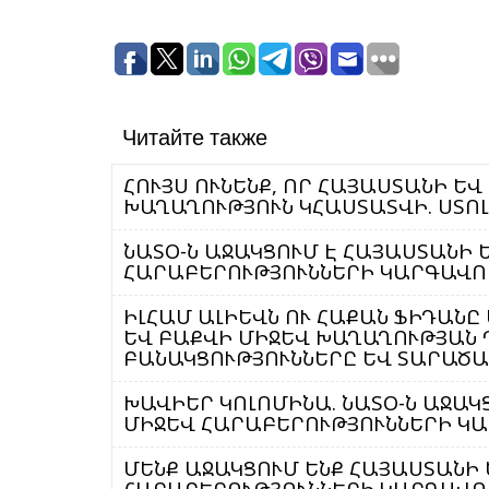
Читайте также
ՀՈՒՅՍ ՈՒՆԵՆՔ, ՈՐ ՀԱՅԱՍՏԱՆԻ Ե
ԽԱՂԱՂՈՒԹՅՈՒՆ ԿՀԱՍՏԱՏՎԻ. ՍՏՈ
ՆԱՏՕ-Ն ԱՋԱԿՑՈՒՄ Է ՀԱՅԱՍՏԱՆԻ 
ՀԱՐԱԲԵՐՈՒԹՅՈՒՆՆԵՐԻ ԿԱՐԳԱՎ
ԻԼՀԱՄ ԱԼԻԵՎՆ ՈՒ ՀԱՔԱՆ ՖԻԴԱՆԸ
ԵՎ ԲԱՔՎԻ ՄԻՋԵՎ ԽԱՂԱՂՈՒԹՅԱՆ 
ԲԱՆԱԿՑՈՒԹՅՈՒՆՆԵՐԸ ԵՎ ՏԱՐԱԾԱ
ԽԱՎԻԵՐ ԿՈԼՈՄԻՆԱ. ՆԱՏՕ-Ն ԱՋԱԿ
ՄԻՋԵՎ ՀԱՐԱԲԵՐՈՒԹՅՈՒՆՆԵՐԻ Կ
ՄԵՆՔ ԱՋԱԿՑՈՒՄ ԵՆՔ ՀԱՅԱՍՏԱՆԻ