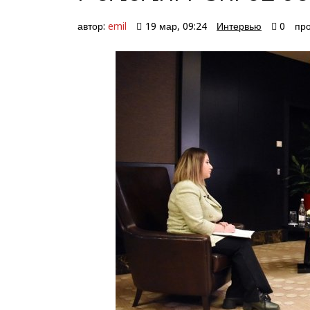
автор:
emil
19 мар, 09:24
Интервью
0
про