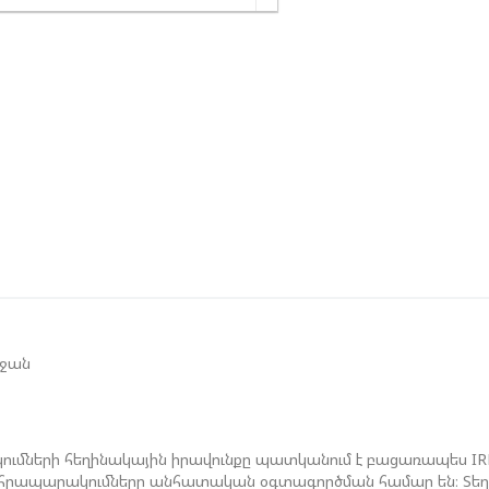
Ֆ
Ա
Ե
Ա
Կ
Հ
Վ
Հ
Դ
Մ
եջան
ումների հեղինակային իրավունքը պատկանում է բացառապես I
ան հրապարակումները անհատական օգտագործման համար են։ Տեղեկ