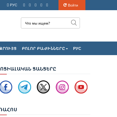
РУС
Войти
ԱՔՎԻ ԴԱՏԱՐԱՆԸ ՇԱՐՈՒՆԱԿՈՒՄ Է ՔՆՆԵԼ
ԶՐՈՒՅՑ
ԲՈԼՈՐ ԲԱԺԻՆՆԵՐԸ
РУС
ԱՅ ՔԱՂԱՔԱՑԻՆԵՐԻ ՎԵՐԱԲԵՐՅԱԼ
ԻՄՈՒՄՆԵՐԸ
ՈՑ
ԻԱԼԱԿԱՆ ՑԱՆՑԵՐԸ
ԱՋԻԶԱԴԵՆ՝ ԶԱԽԱՐՈՎԱՅԻՆ. ՊԵՏՔ Է ՎԵՐՋ
ՐՎԻ՝ ՌՈՒՍ-ՀԱՅԿԱԿԱՆ
ԱՐԱԲԵՐՈՒԹՅՈՒՆՆԵՐԻՆ ՎԵՐԱԲԵՐՈՂ
ԱՐՑԵՐԸ ԱԴՐԲԵՋԱՆԻ ՆԿԱՏՄԱՄԲ
ԵԿՆԱԲԱՆԵԼՈՒ ՊՐԱԿՏԻԿԱՅԻՆ
ՌԱ
ՀՈՍ
Չ ՈՔ ԻՆՁ ՉԻ ԹԵԼԱԴՐԵԼՈՒ ԻՆՁ ՝ ՎԱՃԱՌԵԼ