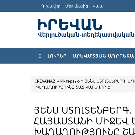
Գլխավոր
Մեր մասին
Կապ
ԼՈՒՐԵՐ
ԱՐԵՎՄՏՅԱՆ ԱԴՐԲԵՋԱ
IREVANAZ
»
Интервью
» ՅԵՆՍ ՍՏՈԼՏԵՆԲԵՐԳ. 
ԽԱՂԱՂՈՒԹՅՈՒՆԸ ՇԱՏ ԿԱՐԵՎՈՐ Է
ՅԵՆՍ ՍՏՈԼՏԵՆԲԵՐԳ.
ՀԱՅԱՍՏԱՆԻ ՄԻՋԵՎ
ԽԱՂԱՂՈՒԹՅՈՒՆԸ ՇԱ