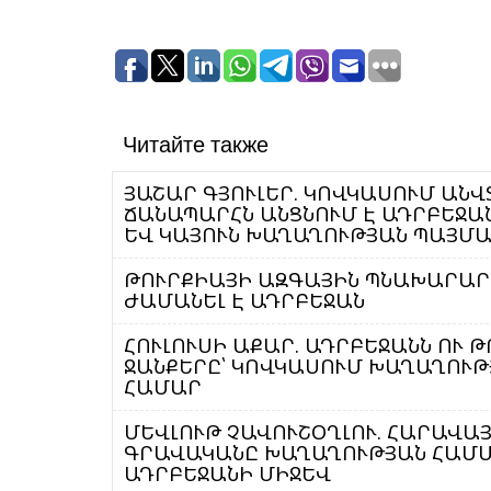
Читайте также
ՅԱՇԱՐ ԳՅՈՒԼԵՐ. ԿՈՎԿԱՍՈՒՄ ԱՆ
ՃԱՆԱՊԱՐՀՆ ԱՆՑՆՈՒՄ Է ԱԴՐԲԵՋԱ
ԵՎ ԿԱՅՈՒՆ ԽԱՂԱՂՈՒԹՅԱՆ ՊԱՅՄ
ԹՈՒՐՔԻԱՅԻ ԱԶԳԱՅԻՆ ՊՆԱԽԱՐԱՐ 
ԺԱՄԱՆԵԼ Է ԱԴՐԲԵՋԱՆ
ՀՈՒԼՈՒՍԻ ԱՔԱՐ. ԱԴՐԲԵՋԱՆՆ ՈՒ 
ՋԱՆՔԵՐԸ՝ ԿՈՎԿԱՍՈՒՄ ԽԱՂԱՂՈՒԹ
ՀԱՄԱՐ
ՄԵՎԼՈՒԹ ՉԱՎՈՒՇՕՂԼՈՒ. ՀԱՐԱՎԱ
ԳՐԱՎԱԿԱՆԸ ԽԱՂԱՂՈՒԹՅԱՆ ՀԱՄԱ
ԱԴՐԲԵՋԱՆԻ ՄԻՋԵՎ