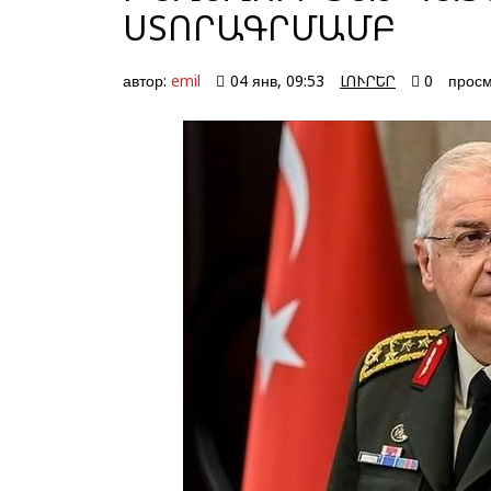
ՍՏՈՐԱԳՐՄԱՄԲ
автор:
emil
04 янв, 09:53
ԼՈՒՐԵՐ
0
просм