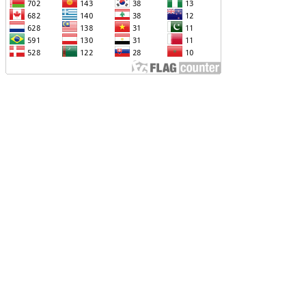
ՐՎԻ՝ ՌՈՒՍ-ՀԱՅԿԱԿԱՆ
ԱՐԱԲԵՐՈՒԹՅՈՒՆՆԵՐԻՆ ՎԵՐԱԲԵՐՈՂ
ԱՐՑԵՐԸ ԱԴՐԲԵՋԱՆԻ ՆԿԱՏՄԱՄԲ
ԵԿՆԱԲԱՆԵԼՈՒ ՊՐԱԿՏԻԿԱՅԻՆ
Չ ՈՔ ԻՆՁ ՉԻ ԹԵԼԱԴՐԵԼՈՒ ԻՆՁ ՝ ՎԱՃԱՌԵԼ
ՈՒՐՔԻԱՅԻՆ F-35, ԹԵ ՈՉ. ԹՐԱՄՓ
ԱՅԱՑՔ ՀԱՅԱՍՏԱՆԻՑ. ՈՐՔԱ՞Ն ԲԱՐՁՐ ԵՆ
RIPP-Ի ԿՅԱՆՔԻ ԿՈՉՄԱՆ ՇԱՆՍԵՐՆ ԱՅՍ
ԱՀԻՆ
ԱՊԿ-Ի ՄԱՍՆԱԿՑՈՒԹՅՈՒՆԸ
ԱՐԱԲԱՂՅԱՆ ՀԱԿԱՄԱՐՏՈՒԹՅԱՆՆ
ՆՀՆԱՐ ԷՐ․ ԶԱԽԱՐՈՎԱ