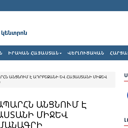
Ա
Բ
Ն
ԻՐԱԿԱՆ ՀԱՅԱՍՏԱՆ
ՎԵՐԼՈՒԾԱԿԱՆ
ՀԱՐՑԱ
Ժ
Ս
ՀՆ ԱՆՑՆՈՒՄ Է ԱԴՐԲԵՋԱՆԻ ԵՎ ՀԱՅԱՍՏԱՆԻ ՄԻՋԵՎ
Ե
Բ
Վ
Թ
Հ
ՊԱՐՀՆ ԱՆՑՆՈՒՄ Է
ԱՍՏԱՆԻ ՄԻՋԵՎ
Ք
Լ
ՄԱՆԱԳՐԻ
2