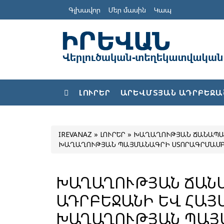
Գլխավոր
Մեր մասին
Կապ
ԼՈՒՐԵՐ
ԱՐԵՎՄՏՅԱՆ ԱԴՐԲԵՋԱ
IREVANAZ
»
ԼՈՒՐԵՐ
» ԽԱՂԱՂՈՒԹՅԱՆ ՃԱՆԱՊԱՐ
ԽԱՂԱՂՈՒԹՅԱՆ ՊԱՅՄԱՆԱԳՐԻ ՍՏՈՐԱԳՐՄԱՄ
ԽԱՂԱՂՈՒԹՅԱՆ ՃԱՆԱ
ԱԴՐԲԵՋԱՆԻ ԵՎ ՀԱՅ
ԽԱՂԱՂՈՒԹՅԱՆ ՊԱՅ