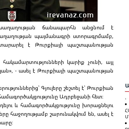
Ի
Ե
Ա
Ք
խաղաղության ճանապարհն անցնում է
Ա
Շ
Բ
աղաղության պայմանագրի ստորագրմամբ,
այտարարել է Թուրքիայի պաշտպանության
Բ
Թ
Ո
Կ
Ա
հակամարտությունների կարիք չունի, այլ
ան», - ասել է Թուրքիայի պաշտպանության
Գ
Ջ
Ն
Բ
Ա
ւթյուններից՝ Գյուլերը շեշտել է՝ Թուրքիան
Խ
համագործակցությունը Ադրբեջանի հետ։
Թ
Հ
լու և համագործակցությունը խորացնելու
Կ
Մ
ը հաջողությամբ շարունակվում են, ասել է
Ք
արը։
Ց