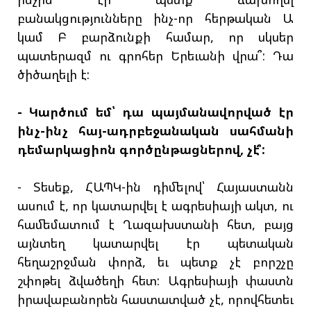
բանակցությունները ինչ-որ հերթական Ա
կամ Բ բարձունքի համար, որ սկսեր
պատերազմ ու գրոհեր Երեւանի վրա՞: Դա
ծիծաղելի է:
- Կարծում եմ՝ դա պայմանավորված էր
ինչ-ինչ հայ-ադրբեջանական սահմանի
դեմարկացիոն գործընթացներով, չէ՞:
- Տեսեք, ՀԱՊԿ-ին դիմելով՝ Հայաստանն
ասում է, որ կատարվել է ագրեսիայի ակտ, ու
համեմատում է Ղազախստանի հետ, բայց
այնտեղ կատարվել էր պետական
հեղաշրջման փորձ, եւ պետք չէ բորշչը
շփոթել ձվածեղի հետ: Ագրեսիայի փաստն
իրավաբանորեն հաստատված չէ, որովհետեւ