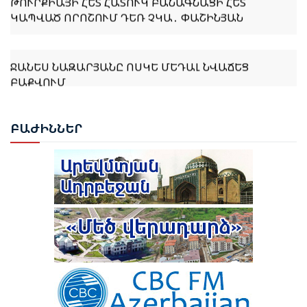
ԿԱՊՎԱԾ ՈՐՈՇՈՒՄ ԴԵՌ ՉԿԱ․ ՓԱՇԻՆՅԱՆ
ՋԱՆԵՍ ՆԱԶԱՐՅԱՆԸ ՈՍԿԵ ՄԵԴԱԼ ՆՎԱՃԵՑ
ԲԱՔՎՈՒՄ
ԹՈՒՐՔԻԱՆ ԵՐԲԵՔ ՉԻ ԹՈՂՆԻ ԻՐ ԿԻՊՐԱԹՈՒՐՔ
ԲԱԺ
ԻՆՆԵՐ
ԵՂԲԱՅՐՆԵՐԻՆ ԵՎ ՔՈՒՅՐԵՐԻՆ ՄԵՆԱԿ․ ԷՐԴՈՂԱՆ
ԹՈՒՐՔԻԱՆ ՍԿՍԵԼ Է ԱՔՅԱՔԱ-ԳՅՈՒՄՐԻ ՀԱՏՎԱԾԻ
ՎԵՐԱԿԱՆԳՆՈՒՄԸ
ԲԱՔՎԻ ԴԱՏԱՐԱՆԸ ՇԱՐՈՒՆԱԿՈՒՄ Է ՔՆՆԵԼ ՀԱՅ
ՔԱՂԱՔԱՑԻՆԵՐԻ ՎԵՐԱԲԵՐՅԱԼ ԴԻՄՈՒՄՆԵՐԸ