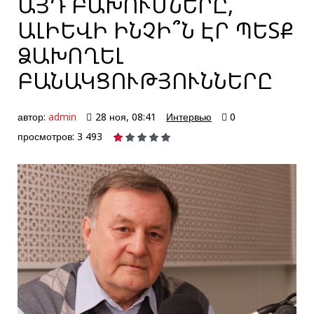
ԱՅԴ ԲԱԽՈՒՄՆԵՐԸ,
ԱԼԻԵՎԻ ԻՆՉԻ՞Ն ԷՐ ՊԵՏՔ
ՁԱԽՈՂԵԼ
ԲԱՆԱԿՑՈՒԹՅՈՒՆՆԵՐԸ
автор:
admin
28 ноя, 08:41
Интервью
0
просмотров: 3 493