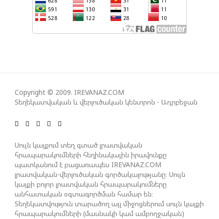
ԻՐԱԿԱՆԱՑՈՒՄԸ
ԱԴՐԲԵՋԱՆԸ ՄԱԿ-Ի ԱՆՎՏԱՆԳՈՒԹՅԱՆ
ԽՈՐՀՐԴՈՒՄ ՇԵՇՏԵԼ Է ԱԽ-Ի ԲԱՆԱՁԵՎԵՐԻ
ԿԱՏԱՐՄԱՆ ԱՆՀՐԱԺԵՇՏՈՒԹՅՈՒՆԸ
Copyright © 2009. IREVANAZ.COM
ՄԻԽԵԻԼ ԿԱՎԵԼԱՇՎԻԼԻ. ԱԴՐԲԵՋԱՆԸ, ԹՈՒՐՔԻԱՆ,
Տեղեկատվական և վերլուծական կենտրոն - Ադրբեջան
ԿԵՆՏՐՈՆԱԿԱՆ ԱՍԻԱՅԻ ԵՐԿՐՆԵՐԸ ԵՎ
ՉԻՆԱՍՏԱՆԸ ԲԱՐՁՐ ԵՆ ԳՆԱՀԱՏՈՒՄ ՎՐԱՍՏԱՆԻ
ԴԵՐԸ ՏԱՐԱԾԱՇՐՋԱՆՈՒՄ
Սույն կայքում տեղ գտած լրատվական
հրապարակումների հեղինակային իրավունքը
պատկանում է բացառապես IREVANAZ.COM
ՉԵՉԵԼԱՇՎԻԼԻՆ ԱԴՐԲԵՋԱՆ-ԳԵՐՄԱՆԻԱ ԵՐԿԿՈՂՄ
լրատվական-վերլուծական գործակալությանը։ Սույն
ՌԱԶՄԱՎԱՐԱԿԱՆ ԳՈՐԾԸՆԿԵՐՈՒԹՅԱՆ ՄԱՍԻՆ
կայքի բոլոր լրատվական հրապարակումները
անհատական օգտագործման համար են։
Տեղեկատվություն տարածող այլ միջոցներում սույն կայքի
ՈՒԿՐԱԻՆԱՅՈՒՄ ԱԴՐԲԵՋԱՆԱԿԱՆ ՍՓՅՈՒՌՔԻ
հրապարակումների (մասնակի կամ ամբողջական)