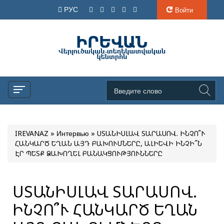
РУС
Войти
IREVANAZ
»
Интервью
» ՍՏԱՆԻՍԼԱՎ ՏԱՐԱՍՈՎ. ԻՆՉՈ՞Ւ
ՀԱՆԿԱՐԾ ԵՂԱՆ ԱՅԴ ԲԱԽՈՒՄՆԵՐԸ, ԱԼԻԵՎԻ ԻՆՉԻ՞Ն
ԷՐ ՊԵՏՔ ՁԱԽՈՂԵԼ ԲԱՆԱԿՑՈՒԹՅՈՒՆՆԵՐԸ
ՍՏԱՆԻՍԼԱՎ ՏԱՐԱՍՈՎ.
ԻՆՉՈ՞Ւ ՀԱՆԿԱՐԾ ԵՂԱՆ