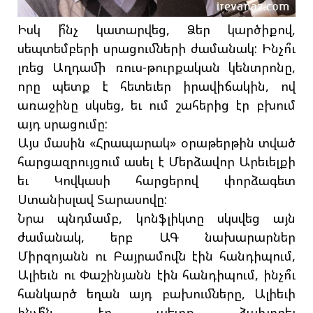
Իսկ ի՞նչ կատարվեց, Ձեր կարծիքով,
սեպտեմբերի սրացումների ժամանակ: Ինչո՞ւ
լռեց Աղդամի ռուս-թուրքական կենտրոնը,
որը պետք է հետեւեր իրավիճակին, ով
առաջինը սկսեց, եւ ում շահերից էր բխում
այդ սրացումը:
Այս մասին «Հրապարակ» օրաթերթին տված
հարցազրույցում ասել է Մերձավոր Արեւելքի
եւ Կովկասի հարցերով փորձագետ
Ստանիսլավ Տարասովը:
Նրա պնդմամբ, կոնֆլիկտը սկսվեց այն
ժամանակ, երբ ԱԳ նախարարներ
Միրզոյանն ու Բայրամովն էին հանդիպում,
Ալիեւն ու Փաշինյանն էին հանդիպում, ինչո՞ւ
հանկարծ եղան այդ բախումները, Ալիեւի
ինչի՞ն էր պետք ձախողել