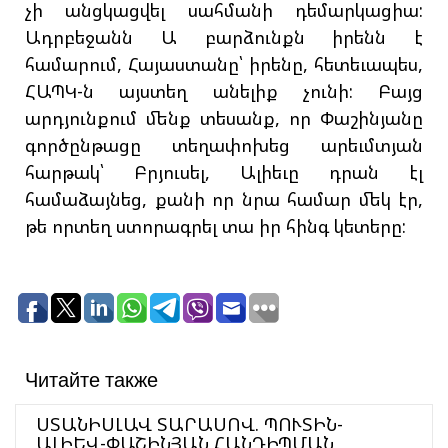
չի անցկացվել սահմանի դեմարկացիա:
Ադրբեջանն Ա բարձունքն իրենն է
համարում, Հայաստանը՝ իրենը, հետեւապես,
ՀԱՊԿ-ն այստեղ անելիք չունի: Բայց
արդյունքում մենք տեսանք, որ Փաշինյանը
գործընթացը տեղափոխեց արեւմտյան
հարթակ՝ Բրյուսել, Ալիեւը դրան էլ
համաձայնեց, քանի որ նրա համար մեկ էր,
թե որտեղ ստորագրել տա իր հինգ կետերը:
Читайте также
ՍՏԱՆԻՍԼԱՎ ՏԱՐԱՍՈՎ. ՊՈՒՏԻՆ-
ԱԼԻԵՎ-ՓԱՇԻՆՅԱՆ ՀԱՆԴԻՊՄԱՆ