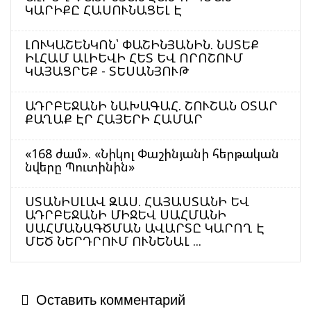
ԿԱՐԻՔԸ ՀԱՍՈՒՆԱՑԵԼ Է
ԼՈՒԿԱՇԵՆԿՈՆ՝ ՓԱՇԻՆՅԱՆԻՆ. ՆՍՏԵՔ
ԻԼՀԱՄ ԱԼԻԵՎԻ ՀԵՏ ԵՎ ՈՐՈՇՈՒՄ
ԿԱՅԱՑՐԵՔ - ՏԵՍԱՆՅՈՒԹ
ԱԴՐԲԵՋԱՆԻ ՆԱԽԱԳԱՀ. ՇՈՒՇԱՆ ՕՏԱՐ
ՔԱՂԱՔ ԷՐ ՀԱՅԵՐԻ ՀԱՄԱՐ
«168 ժամ». «Նիկոլ Փաշինյանի հերթական
նվերը Պուտինին»
ՍՏԱՆԻՍԼԱՎ ԶԱՍ. ՀԱՅԱՍՏԱՆԻ ԵՎ
ԱԴՐԲԵՋԱՆԻ ՄԻՋԵՎ ՍԱՀՄԱՆԻ
ՍԱՀՄԱՆԱԳԾՄԱՆ ԱՎԱՐՏԸ ԿԱՐՈՂ Է
ՄԵԾ ՆԵՐԴՐՈՒՄ ՈՒՆԵՆԱԼ ...
Оставить комментарий