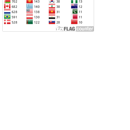
ՆՕՐԻՆԱԿԱՆ Է ՃԱՆԱՉՎԵԼ
ԱԽԱԳԱՀ ԻԼՀԱՄ ԱԼԻԵՎԸ ՇՆՈՐՀԱՎՈՐԵԼ Է
Ր ՄԱԼԴԻՎՑԻ ԳՈՐԾԸՆԿԵՐ ՄՈՀԱՄՄԵԴ
ՈՒԻԶԱՅԻՆ. «ՄԵՆՔ ԳՈՀ ԵՆՔ ԱԴՐԲԵՋԱՆԻ
Վ ՄԱԼԴԻՎՆԵՐԻ ՄԻՋԵՎ
ԱՐԱԲԵՐՈՒԹՅՈՒՆՆԵՐԻ ԴԻՆԱՄԻԿ
ԱՐԳԱՑՈՒՄԻՑ»
ԱՐՈՒՆԱԿՎՈՒՄ Է «ՄԵԾ ՎԵՐԱԴԱՐՁ»
ՐԱԳՐԻ ԻՐԱԿԱՆԱՑՈՒՄԸ
ԴՐԲԵՋԱՆԸ ՄԱԿ-Ի ԱՆՎՏԱՆԳՈՒԹՅԱՆ
ՈՐՀՐԴՈՒՄ ՇԵՇՏԵԼ Է ԱԽ-Ի ԲԱՆԱՁԵՎԵՐԻ
ԱՏԱՐՄԱՆ ԱՆՀՐԱԺԵՇՏՈՒԹՅՈՒՆԸ