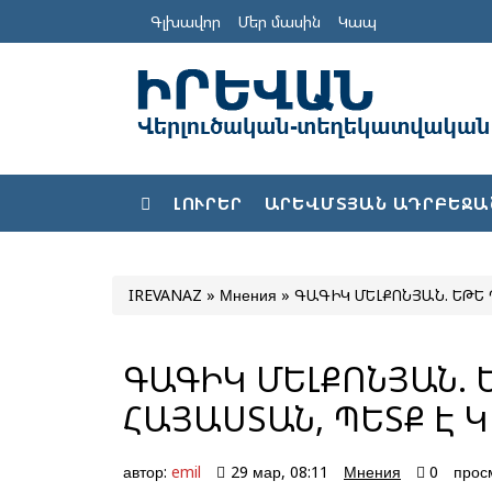
Գլխավոր
Մեր մասին
Կապ
ԼՈՒՐԵՐ
ԱՐԵՎՄՏՅԱՆ ԱԴՐԲԵՋԱ
IREVANAZ
»
Мнения
» ԳԱԳԻԿ ՄԵԼՔՈՆՅԱՆ. ԵԹԵ
ԳԱԳԻԿ ՄԵԼՔՈՆՅԱՆ. 
ՀԱՅԱՍՏԱՆ, ՊԵՏՔ Է
автор:
emil
29 мар, 08:11
Мнения
0
прос