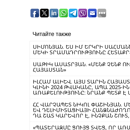
Читайте также
ՍԻՄՈՆՅԱՆ. ԵՍ ԻՄ ԵՐԿՐԻ ՍԱՀՄԱՆ
ՄԵԿԻ ՏՐԱՄԱԴՐՈՒԹՅՈՒՆԸ ՀԵՏԱՔՐ
ՍԱԹԻԿ ԱՍԱՏՐՅԱՆ. «ՄԵՆՔ ՉԵՆՔ Ո
ՀԱՅԱՍՏԱՆ»
ԻԼՀԱՄ ԱԼԻԵՎ. ԱՅՍ ՏԱՐԻՆ ՀԱՅԱՍՏ
ԿԼԻՆԻ 2024 ԹՎԱԿԱՆԸ, ԱՊԱ 2025
ԱՌԱՔԵԼՈՒԹՅՈՒՆԸ: ՆՐԱՆՔ ՊԵՏՔ Է 
ՀՀ ՎԱՐՉԱՊԵՏ ՆԻԿՈԼ ՓԱՇԻՆՅԱՆ. 
ԵՎ ԴԵԼԻՄԻՏԱՑԻԱՅԻ ՀԱՆՁՆԱԺՈՂՈ
ԴԱ ՇԱՏ ԿԱՐԵՎՈՐ Է, ԻՆՉՔԱՆ ՇՈՒՏ
«ՊԱՏԵՐԱԶՄԸ ՑՈՒՅՑ ՏՎԵՑ, ՈՐ ԱՌ