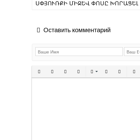
ՍՓՅՈՒՌՔԻ ՄԻՋԵՎ ՓՈՍԸ ԽՈՐԱՑԵԼ 
Оставить комментарий
Полужирный
Курсив
Подчеркнутый
Зачеркнутый
Выравнивани
Нумерованн
Марки