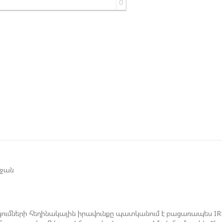
0
Մ
Թ
Ե
Գ
Տ
Չ
Ե
Գ
Ո
Ս
եջան
Է
ումների հեղինակային իրավունքը պատկանում է բացառապես I