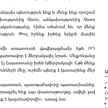
նկախ պետություն ենք և մենք ենք որոշում
Բ
ությունից հետո, անկախությունից հետո
Հ
Շ
Դ
կանությանը, հիմա տեսնում են, որ մենք
Բ
ւթյուն: Թող իրենք իրենց երկրի մասին
Բ
Ա
Ո
Ս
ոմի ստատուտի վավերացմամբ եթե ՌԴ
Ա
Ա
արտավոր է ձերբակալել նրան, Մելքոնյանը
Ը
Գ
էլ Հայաստանը իրեն կձերբակալի: Եթե մենք
Հ
Ն
Կ
ւնների մեջ, ուրեմն պետք է կատարենք մեր
Ա
Պ
Խ
 գա Հայաստան, պատգամավորը պատասխանեց.
Հ
տորագրել ենք այս փաստաթուղթը, ավելի լավ
Հ
Մ
Դ
տք է կալանավորվի»,- ասաց նա:
Հ
Ց
Հ