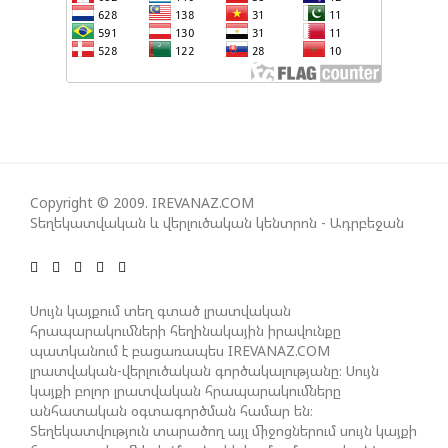
ԿՅԱՆՔԻ ԿՈՉՄԱՆ ՇԱՆՍԵՐՆ ԱՅՍ ՊԱՀԻՆ
ՀԱՊԿ-Ի ՄԱՍՆԱԿՑՈՒԹՅՈՒՆԸ ՂԱՐԱԲԱՂՅԱՆ
ՀԱԿԱՄԱՐՏՈՒԹՅԱՆՆ ԱՆՀՆԱՐ ԷՐ․ ԶԱԽԱՐՈՎԱ
ԻՐԱՆԱԿԱՆ ԵՐԿՈՒ ԼՐԱՏՎԱՄԻՋՈՑԻ
ԳՈՐԾՈՒՆԵՈՒԹՅՈՒՆ ԱԴՐԲԵՋԱՆՈՒՄ ԱՆՕՐԻՆԱԿԱՆ
Copyright © 2009. IREVANAZ.COM
Է ՃԱՆԱՉՎԵԼ
Տեղեկատվական և վերլուծական կենտրոն - Ադրբեջան
ՆԱԽԱԳԱՀ ԻԼՀԱՄ ԱԼԻԵՎԸ ՇՆՈՐՀԱՎՈՐԵԼ Է ԻՐ
ՄԱԼԴԻՎՑԻ ԳՈՐԾԸՆԿԵՐ ՄՈՀԱՄՄԵԴ ՄՈՒԻԶԱՅԻՆ.
Սույն կայքում տեղ գտած լրատվական
«ՄԵՆՔ ԳՈՀ ԵՆՔ ԱԴՐԲԵՋԱՆԻ ԵՎ ՄԱԼԴԻՎՆԵՐԻ
հրապարակումների հեղինակային իրավունքը
պատկանում է բացառապես IREVANAZ.COM
ՄԻՋԵՎ ՀԱՐԱԲԵՐՈՒԹՅՈՒՆՆԵՐԻ ԴԻՆԱՄԻԿ
լրատվական-վերլուծական գործակալությանը։ Սույն
ԶԱՐԳԱՑՈՒՄԻՑ»
կայքի բոլոր լրատվական հրապարակումները
անհատական օգտագործման համար են։
Տեղեկատվություն տարածող այլ միջոցներում սույն կայքի
ՇԱՐՈՒՆԱԿՎՈՒՄ Է «ՄԵԾ ՎԵՐԱԴԱՐՁ» ԾՐԱԳՐԻ