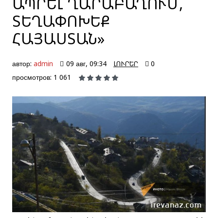
ԱՊՐԵԼ ՂԱՐԱԲԱՂՈՒՄ,
ՏԵՂԱՓՈԽԵՔ
ՀԱՅԱՍՏԱՆ»
автор:
admin
09 авг, 09:34
ԼՈՒՐԵՐ
0
просмотров: 1 061