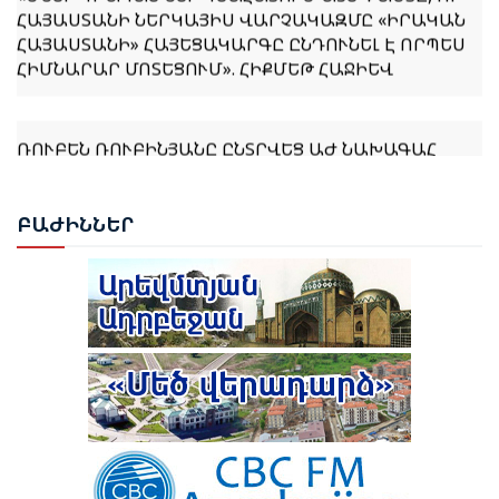
ՀԱՅԱՍՏԱՆԻ ՆԵՐԿԱՅԻՍ ՎԱՐՉԱԿԱԶՄԸ «ԻՐԱԿԱՆ
ՀԱՅԱՍՏԱՆԻ» ՀԱՅԵՑԱԿԱՐԳԸ ԸՆԴՈՒՆԵԼ Է ՈՐՊԵՍ
ՀԻՄՆԱՐԱՐ ՄՈՏԵՑՈՒՄ». ՀԻՔՄԵԹ ՀԱՋԻԵՎ
ՌՈՒԲԵՆ ՌՈՒԲԻՆՅԱՆԸ ԸՆՏՐՎԵՑ ԱԺ ՆԱԽԱԳԱՀ
ՆԱԽԱԳԱՀ ՎԱՀԱԳՆ ԽԱՉԱՏՈՒՐՅԱՆԸ ՍՏՈՐԱԳՐԵՑ
ԲԱԺ
ԻՆՆԵՐ
ՆԻԿՈԼ ՓԱՇԻՆՅԱՆԻՆ ՎԱՐՉԱՊԵՏ ՆՇԱՆԱԿԵԼՈՒ
ՄԱՍԻՆ ՀՐԱՄԱՆԱԳԻՐԸ
ԻԼՀԱՄ ԱԼԻԵՎ. ԿԵՆՏՐՈՆԱԿԱՆ ԱՍԻԱՅԻ ԵՐԿՐՆԵՐԻ
ՀԵՏ ՀԱՐԱԲԵՐՈՒԹՅՈՒՆՆԵՐԸ ԱԴՐԲԵՋԱՆԻ
ԱՐՏԱՔԻՆ ՔԱՂԱՔԱԿԱՆՈՒԹՅԱՆ ՀԻՄՆԱԿԱՆ
ԱՌԱՋՆԱՀԵՐԹՈՒԹՅՈՒՆՆԵՐԻՑ ՄԵԿՆ ԵՆ
ԹՈՒՐՔԻԱՅԻ ՀԵՏ ՀԱՏՈՒԿ ԲԱՆԱԳՆԱՑԻ ՀԵՏ