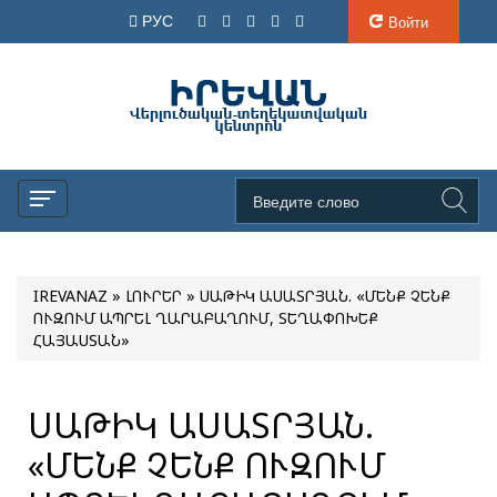
РУС
Войти
IREVANAZ
»
ԼՈՒՐԵՐ
» ՍԱԹԻԿ ԱՍԱՏՐՅԱՆ. «ՄԵՆՔ ՉԵՆՔ
ՈՒԶՈՒՄ ԱՊՐԵԼ ՂԱՐԱԲԱՂՈՒՄ, ՏԵՂԱՓՈԽԵՔ
ՀԱՅԱՍՏԱՆ»
ՍԱԹԻԿ ԱՍԱՏՐՅԱՆ.
«ՄԵՆՔ ՉԵՆՔ ՈՒԶՈՒՄ