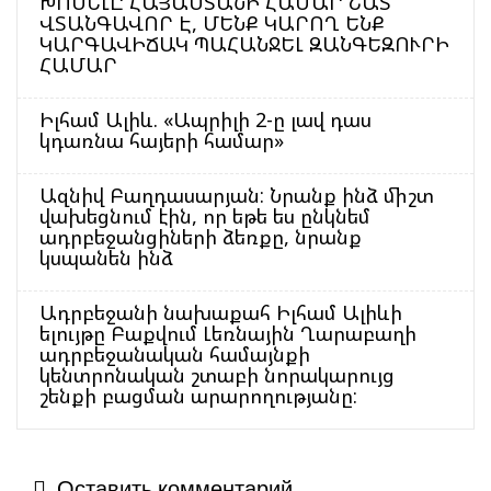
ԽՈՍԵԼԸ ՀԱՅԱՍՏԱՆԻ ՀԱՄԱՐ ՇԱՏ
ՎՏԱՆԳԱՎՈՐ Է, ՄԵՆՔ ԿԱՐՈՂ ԵՆՔ
ԿԱՐԳԱՎԻՃԱԿ ՊԱՀԱՆՋԵԼ ԶԱՆԳԵԶՈՒՐԻ
ՀԱՄԱՐ
Իլհամ Ալիև. «Ապրիլի 2-ը լավ դաս
կդառնա հայերի համար»
Ազնիվ Բաղդասարյան: Նրանք ինձ միշտ
վախեցնում էին, որ եթե ես ընկնեմ
ադրբեջանցիների ձեռքը, նրանք
կսպանեն ինձ
Ադրբեջանի նախաքահ Իլհամ Ալիևի
ելույթը Բաքվում Լեռնային Ղարաբաղի
ադրբեջանական համայնքի
կենտրոնական շտաբի նորակարույց
շենքի բացման արարողությանը:
Оставить комментарий