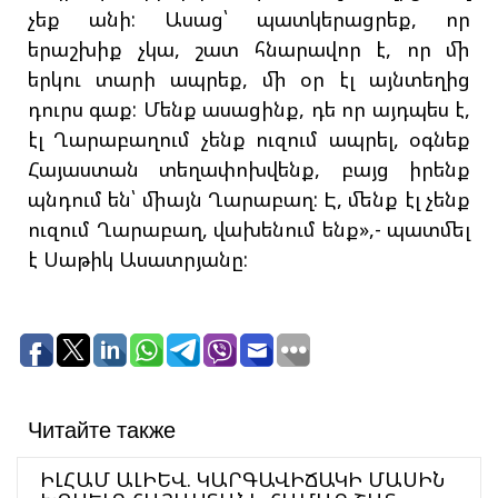
չեք անի: Ասաց՝ պատկերացրեք, որ
երաշխիք չկա, շատ հնարավոր է, որ մի
երկու տարի ապրեք, մի օր էլ այնտեղից
դուրս գաք: Մենք ասացինք, դե որ այդպես է,
էլ Ղարաբաղում չենք ուզում ապրել, օգնեք
Հայաստան տեղափոխվենք, բայց իրենք
պնդում են՝ միայն Ղարաբաղ: Է, մենք էլ չենք
ուզում Ղարաբաղ, վախենում ենք»,- պատմել
է Սաթիկ Ասատրյանը:
Читайте также
ԻԼՀԱՄ ԱԼԻԵՎ. ԿԱՐԳԱՎԻՃԱԿԻ ՄԱՍԻՆ