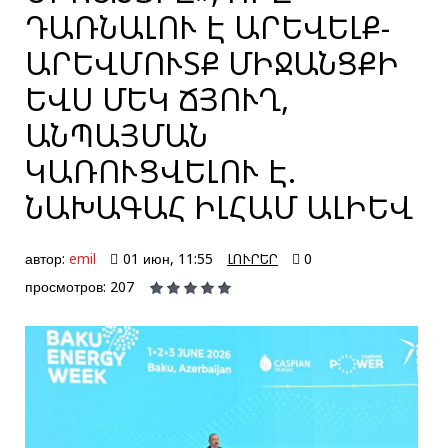
ԴԱՌՆԱԼՈՒ Է ԱՐԵՎԵԼՔ-
ԱՐԵՎՄՈՒՏՔ ՄԻՋԱՆՑՔԻ
ԵՎՍ ՄԵԿ ՃՅՈՒՂ,
ԱՆՊԱՅՄԱՆ
ԿԱՌՈՒՑՎԵԼՈՒ Է.
ՆԱԽԱԳԱՀ ԻԼՀԱՄ ԱԼԻԵՎ
автор:
emil
01 июн, 11:55
ԼՈՒՐԵՐ
0
просмотров: 207