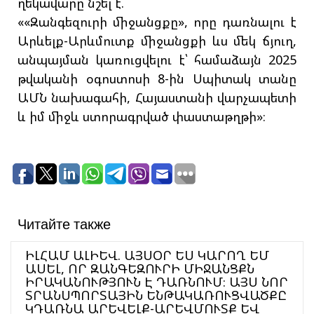
ղեկավարը նշել է.
««Զանգեզուրի միջանցքը», որը դառնալու է
Արևելք-Արևմուտք միջանցքի ևս մեկ ճյուղ,
անպայման կառուցվելու է՝ համաձայն 2025
թվականի օգոստոսի 8-ին Սպիտակ տանը
ԱՄՆ նախագահի, Հայաստանի վարչապետի
և իմ միջև ստորագրված փաստաթղթի»։
Читайте также
ԻԼՀԱՄ ԱԼԻԵՎ. ԱՅՍՕՐ ԵՍ ԿԱՐՈՂ ԵՄ
ԱՍԵԼ, ՈՐ ԶԱՆԳԵԶՈՒՐԻ ՄԻՋԱՆՑՔՆ
ԻՐԱԿԱՆՈՒԹՅՈՒՆ Է ԴԱՌՆՈՒՄ։ ԱՅՍ ՆՈՐ
ՏՐԱՆՍՊՈՐՏԱՅԻՆ ԵՆԹԱԿԱՌՈՒՑՎԱԾՔԸ
ԿԴԱՌՆԱ ԱՐԵՎԵԼՔ-ԱՐԵՎՄՈՒՏՔ ԵՎ