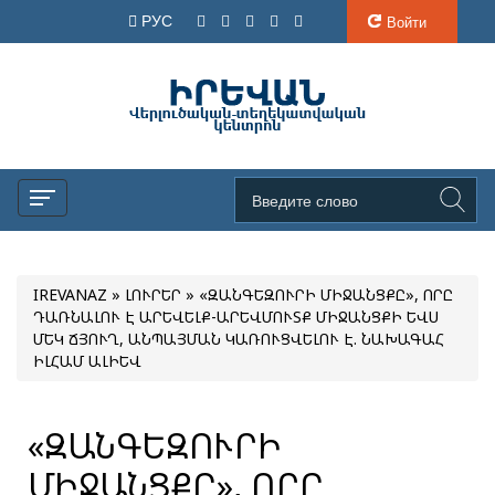
РУС
Войти
IREVANAZ
»
ԼՈՒՐԵՐ
» «ԶԱՆԳԵԶՈՒՐԻ ՄԻՋԱՆՑՔԸ», ՈՐԸ
ԴԱՌՆԱԼՈՒ Է ԱՐԵՎԵԼՔ-ԱՐԵՎՄՈՒՏՔ ՄԻՋԱՆՑՔԻ ԵՎՍ
ՄԵԿ ՃՅՈՒՂ, ԱՆՊԱՅՄԱՆ ԿԱՌՈՒՑՎԵԼՈՒ Է. ՆԱԽԱԳԱՀ
ԻԼՀԱՄ ԱԼԻԵՎ
«ԶԱՆԳԵԶՈՒՐԻ
ՄԻՋԱՆՑՔԸ», ՈՐԸ