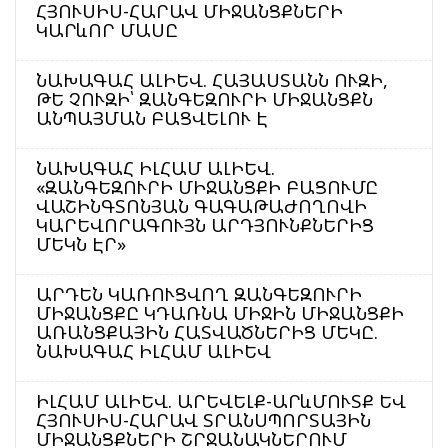
ՀՅՈՒՍԻՍ-ՀԱՐԱՎ ՄԻՋԱՆՑՔՆԵՐԻ
ԿԱՐևՈՐ ՄԱՍԸ
ՆԱԽԱԳԱՀ ԱԼԻԵՎ. ՀԱՅԱՍՏԱՆՆ ՈՒԶԻ,
ԹԵ ՉՈՒԶԻ՝ ԶԱՆԳԵԶՈՒՐԻ ՄԻՋԱՆՑՔՆ
ԱՆՊԱՅՄԱՆ ԲԱՑՎԵԼՈՒ Է
ՆԱԽԱԳԱՀ ԻԼՀԱՄ ԱԼԻԵՎ.
«ԶԱՆԳԵԶՈՒՐԻ ՄԻՋԱՆՑՔԻ ԲԱՑՈՒՄԸ
ՎԱՇԻՆԳՏՈՆՅԱՆ ԳԱԳԱԹԱԺՈՂՈՎԻ
ԿԱՐԵՎՈՐԱԳՈՒՅՆ ԱՐԴՅՈՒՆՔՆԵՐԻՑ
ՄԵԿՆ ԷՐ»
ԱՐԴԵՆ ԿԱՌՈՒՑՎՈՂ ԶԱՆԳԵԶՈՒՐԻ
ՄԻՋԱՆՑՔԸ ԿԴԱՌՆԱ ՄԻՋԻՆ ՄԻՋԱՆՑՔԻ
ԱՌԱՆՑՔԱՅԻՆ ՀԱՏՎԱԾՆԵՐԻՑ ՄԵԿԸ.
ՆԱԽԱԳԱՀ ԻԼՀԱՄ ԱԼԻԵՎ
ԻԼՀԱՄ ԱԼԻԵՎ. ԱՐԵՎԵԼՔ-ԱՐևՄՈՒՏՔ ԵՎ
ՀՅՈՒՍԻՍ-ՀԱՐԱՎ ՏՐԱՆՍՊՈՐՏԱՅԻՆ
ՄԻՋԱՆՑՔՆԵՐԻ ՇՐՋԱՆԱԿՆԵՐՈՒՄ