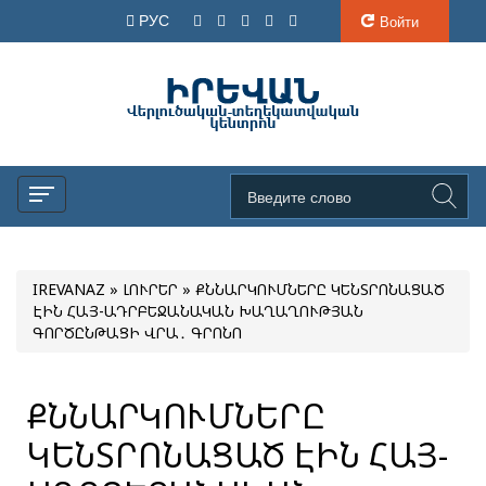
РУС
Войти
IREVANAZ
»
ԼՈՒՐԵՐ
» ՔՆՆԱՐԿՈՒՄՆԵՐԸ ԿԵՆՏՐՈՆԱՑԱԾ
ԷԻՆ ՀԱՅ-ԱԴՐԲԵՋԱՆԱԿԱՆ ԽԱՂԱՂՈՒԹՅԱՆ
ԳՈՐԾԸՆԹԱՑԻ ՎՐԱ․ ԳՐՈՆՈ
ՔՆՆԱՐԿՈՒՄՆԵՐԸ
ԿԵՆՏՐՈՆԱՑԱԾ ԷԻՆ ՀԱՅ-