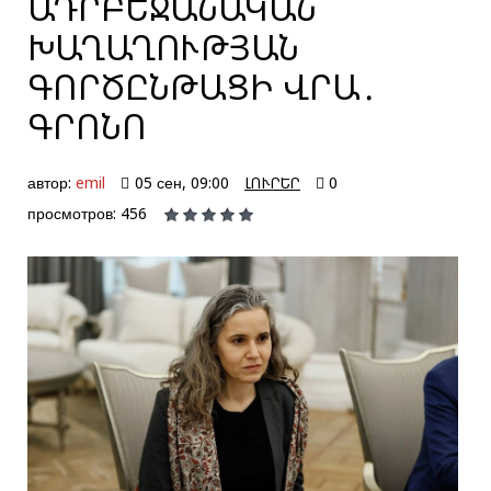
ԱԴՐԲԵՋԱՆԱԿԱՆ
ԽԱՂԱՂՈՒԹՅԱՆ
ԳՈՐԾԸՆԹԱՑԻ ՎՐԱ․
ԳՐՈՆՈ
автор:
emil
05 сен, 09:00
ԼՈՒՐԵՐ
0
просмотров: 456