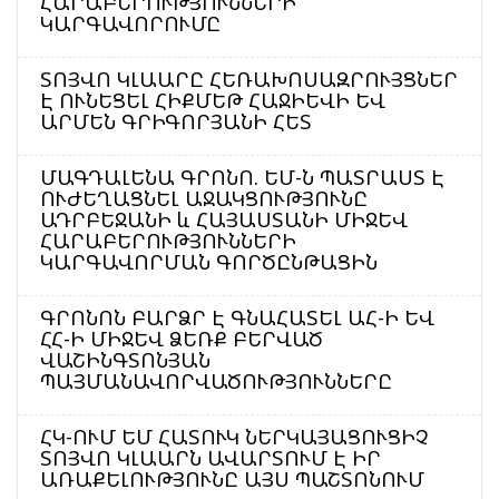
ՀԱՐԱԲԵՐՈՒԹՅՈՒՆՆԵՐԻ
ԿԱՐԳԱՎՈՐՈՒՄԸ
ՏՈՅՎՈ ԿԼԱԱՐԸ ՀԵՌԱԽՈՍԱԶՐՈՒՅՑՆԵՐ
Է ՈՒՆԵՑԵԼ ՀԻՔՄԵԹ ՀԱՋԻԵՎԻ ԵՎ
ԱՐՄԵՆ ԳՐԻԳՈՐՅԱՆԻ ՀԵՏ
ՄԱԳԴԱԼԵՆԱ ԳՐՈՆՈ. ԵՄ-Ն ՊԱՏՐԱՍՏ Է
ՈՒԺԵՂԱՑՆԵԼ ԱՋԱԿՑՈՒԹՅՈՒՆԸ
ԱԴՐԲԵՋԱՆԻ և ՀԱՅԱՍՏԱՆԻ ՄԻՋԵՎ
ՀԱՐԱԲԵՐՈՒԹՅՈՒՆՆԵՐԻ
ԿԱՐԳԱՎՈՐՄԱՆ ԳՈՐԾԸՆԹԱՑԻՆ
ԳՐՈՆՈՆ ԲԱՐՁՐ Է ԳՆԱՀԱՏԵԼ ԱՀ-Ի ԵՎ
ՀՀ-Ի ՄԻՋԵՎ ՁԵՌՔ ԲԵՐՎԱԾ
ՎԱՇԻՆԳՏՈՆՅԱՆ
ՊԱՅՄԱՆԱՎՈՐՎԱԾՈՒԹՅՈՒՆՆԵՐԸ
ՀԿ-ՈՒՄ ԵՄ ՀԱՏՈՒԿ ՆԵՐԿԱՅԱՑՈՒՑԻՉ
ՏՈՅՎՈ ԿԼԱԱՐՆ ԱՎԱՐՏՈՒՄ Է ԻՐ
ԱՌԱՔԵԼՈՒԹՅՈՒՆԸ ԱՅՍ ՊԱՇՏՈՆՈՒՄ