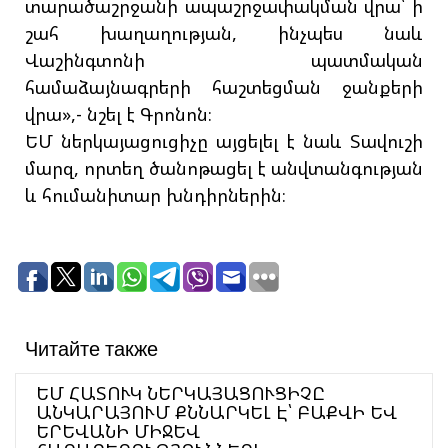
տարածաշրջանի ապաշրջափակման վրա՝ ի
շահ խաղաղության, ինչպես նաև
Վաշինգտոնի պատմական
համաձայնագրերի հաշտեցման ջանքերի
վրա»,- նշել է Գրոնոն։
ԵՄ ներկայացուցիչը այցելել է նաև Տավուշի
մարզ, որտեղ ծանոթացել է անվտանգության
և հումանիտար խնդիրներին։
Читайте также
ԵՄ ՀԱՏՈՒԿ ՆԵՐԿԱՅԱՑՈՒՑԻՉԸ
ԱՆԿԱՐԱՅՈՒՄ ՔՆՆԱՐԿԵԼ Է՝ ԲԱՔՎԻ ԵՎ
ԵՐԵՎԱՆԻ ՄԻՋԵՎ