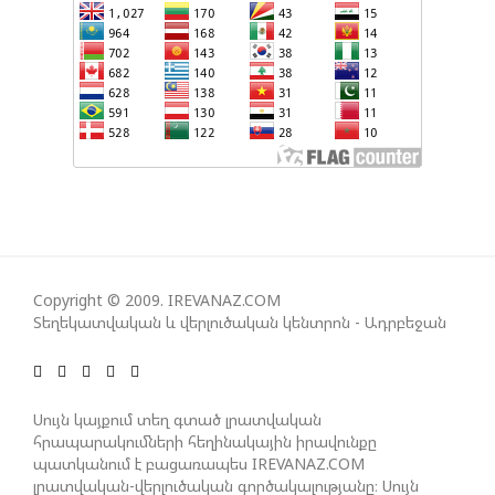
ՀԱՅԱՑՔ ՀԱՅԱՍՏԱՆԻՑ. ՈՐՔԱ՞Ն ԲԱՐՁՐ ԵՆ TRIPP-Ի
ԿՅԱՆՔԻ ԿՈՉՄԱՆ ՇԱՆՍԵՐՆ ԱՅՍ ՊԱՀԻՆ
ՀԱՊԿ-Ի ՄԱՍՆԱԿՑՈՒԹՅՈՒՆԸ ՂԱՐԱԲԱՂՅԱՆ
ՀԱԿԱՄԱՐՏՈՒԹՅԱՆՆ ԱՆՀՆԱՐ ԷՐ․ ԶԱԽԱՐՈՎԱ
ԻՐԱՆԱԿԱՆ ԵՐԿՈՒ ԼՐԱՏՎԱՄԻՋՈՑԻ
Copyright © 2009. IREVANAZ.COM
ԳՈՐԾՈՒՆԵՈՒԹՅՈՒՆ ԱԴՐԲԵՋԱՆՈՒՄ ԱՆՕՐԻՆԱԿԱՆ
Տեղեկատվական և վերլուծական կենտրոն - Ադրբեջան
Է ՃԱՆԱՉՎԵԼ
ՆԱԽԱԳԱՀ ԻԼՀԱՄ ԱԼԻԵՎԸ ՇՆՈՐՀԱՎՈՐԵԼ Է ԻՐ
Սույն կայքում տեղ գտած լրատվական
ՄԱԼԴԻՎՑԻ ԳՈՐԾԸՆԿԵՐ ՄՈՀԱՄՄԵԴ ՄՈՒԻԶԱՅԻՆ.
հրապարակումների հեղինակային իրավունքը
«ՄԵՆՔ ԳՈՀ ԵՆՔ ԱԴՐԲԵՋԱՆԻ ԵՎ ՄԱԼԴԻՎՆԵՐԻ
պատկանում է բացառապես IREVANAZ.COM
ՄԻՋԵՎ ՀԱՐԱԲԵՐՈՒԹՅՈՒՆՆԵՐԻ ԴԻՆԱՄԻԿ
լրատվական-վերլուծական գործակալությանը։ Սույն