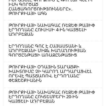
ԻՍԿ ԳՈՐԾԱԾ
ՀԱՆՑԱԳՈՐԾՈՒԹՅՈՒՆՆԵՐԸ»․
ԹՈՒՐՔԻԱՅԻ ԱԳՆ
ԹՈՒՐՔԻԱՅԻ ՆԱԽԱԳԱՀ ՌԵՋԵՓ ԹԱՅԻՓ
ԷՐԴՈՂԱՆԸ ՀՈՒԼԻՍԻ 4-ԻՆ ԿԱՅՑԵԼԻ
ԱԴՐԲԵՋԱՆ
ԷՐԴՈՂԱՆԸ ԳՈՀ Է ՀԱՅԱՍՏԱՆԻ և
ԱԴՐԲԵՋԱՆԻ ՄԻՋև ԽԱՂԱՂՈՒԹՅԱՆ
ԳՈՐԾԸՆԹԱՑԻ ԱՌԱՋԸՆԹԱՑԻՑ
ԹՈՒՐՔԻԱՅԻ ՕԴԱՅԻՆ ՏԱՐԱԾՔԻ
ԽԱԽՏՈՒՄԸ ՉԻ ԿԱՐՈՂ ԱՐԴԱՐԱՑՎԵԼ
ՈՐԵՎԷ ՊԱՏՃԱՌՈՎ. ԷՐԴՈՂԱՆԸ՝
ՓԵԶԵՇՔԻԱՆԻՆ
ԹՈՒՐՔԻԱՅԻ ՆԱԽԱԳԱՀ ՌԵՋԵՓ ԹԱՅԻՓ
ԷՐԴՈՂԱՆԸ ՀՈԿՏԵՄԲԵՐԻ 20-ԻՆ
ԿԱՅՑԵԼԻ ԱԴՐԲԵՋԱՆ