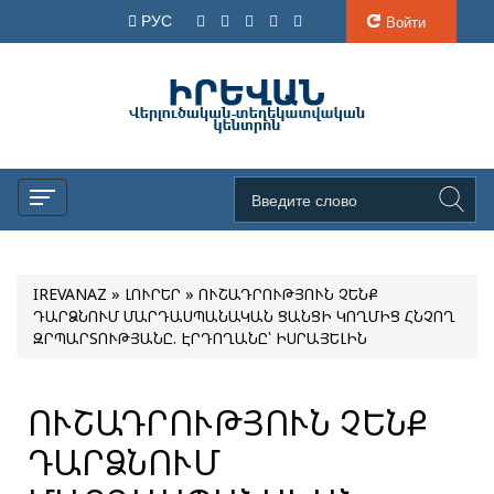
РУС
Войти
IREVANAZ
»
ԼՈՒՐԵՐ
» ՈՒՇԱԴՐՈՒԹՅՈՒՆ ՉԵՆՔ
ԴԱՐՁՆՈՒՄ ՄԱՐԴԱՍՊԱՆԱԿԱՆ ՑԱՆՑԻ ԿՈՂՄԻՑ ՀՆՉՈՂ
ԶՐՊԱՐՏՈՒԹՅԱՆԸ. ԷՐԴՈՂԱՆԸ՝ ԻՍՐԱՅԵԼԻՆ
ՈՒՇԱԴՐՈՒԹՅՈՒՆ ՉԵՆՔ
ԴԱՐՁՆՈՒՄ