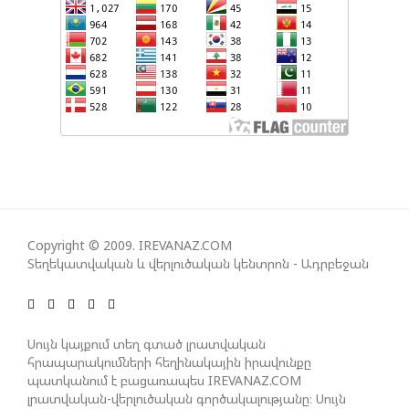
ՀԱՅԱՑՔ ՀԱՅԱՍՏԱՆԻՑ. ՈՐՔԱ՞Ն ԲԱՐՁՐ ԵՆ TRIPP-Ի
ԿՅԱՆՔԻ ԿՈՉՄԱՆ ՇԱՆՍԵՐՆ ԱՅՍ ՊԱՀԻՆ
ՀԱՊԿ-Ի ՄԱՍՆԱԿՑՈՒԹՅՈՒՆԸ ՂԱՐԱԲԱՂՅԱՆ
ՀԱԿԱՄԱՐՏՈՒԹՅԱՆՆ ԱՆՀՆԱՐ ԷՐ․ ԶԱԽԱՐՈՎԱ
ԻՐԱՆԱԿԱՆ ԵՐԿՈՒ ԼՐԱՏՎԱՄԻՋՈՑԻ
ԳՈՐԾՈՒՆԵՈՒԹՅՈՒՆ ԱԴՐԲԵՋԱՆՈՒՄ ԱՆՕՐԻՆԱԿԱՆ
Copyright © 2009. IREVANAZ.COM
Է ՃԱՆԱՉՎԵԼ
Տեղեկատվական և վերլուծական կենտրոն - Ադրբեջան
ՆԱԽԱԳԱՀ ԻԼՀԱՄ ԱԼԻԵՎԸ ՇՆՈՐՀԱՎՈՐԵԼ Է ԻՐ
Սույն կայքում տեղ գտած լրատվական
ՄԱԼԴԻՎՑԻ ԳՈՐԾԸՆԿԵՐ ՄՈՀԱՄՄԵԴ ՄՈՒԻԶԱՅԻՆ.
հրապարակումների հեղինակային իրավունքը
«ՄԵՆՔ ԳՈՀ ԵՆՔ ԱԴՐԲԵՋԱՆԻ ԵՎ ՄԱԼԴԻՎՆԵՐԻ
պատկանում է բացառապես IREVANAZ.COM
ՄԻՋԵՎ ՀԱՐԱԲԵՐՈՒԹՅՈՒՆՆԵՐԻ ԴԻՆԱՄԻԿ
լրատվական-վերլուծական գործակալությանը։ Սույն