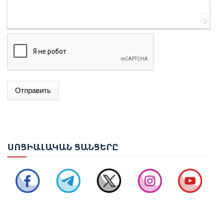
0
Отправить
ԱԴՐԲԵՋԱՆԻ ԱԳ ՆԱԽԱՐԱՐ ՋԵՅՀՈՒՆ ԲԱՅՐԱՄՈՎԸ
ՊԱՇՏՈՆԱԿԱՆ ԱՅՑՈՎ ԺԱՄԱՆԵԼ Է ՈՒԿՐԱԻՆԱ
ԵՐԵՎԱՆՈՒՄ ԿԱՅԱՑԵԼ Է ԱՆԻԻ ԿԱՄՐՋԻ
ՍՈՑ
ԻԱԼԱԿԱՆ ՑԱՆՑԵՐԸ
ՎԵՐԱԿԱՆԳՆՄԱՆ ՀԱՐՑԵՐՈՎ ՀԱՅԱՍՏԱՆ-ԹՈՒՐՔԻԱ
ԱՇԽԱՏԱՆՔԱՅԻՆ ԽՄԲԻ ՀԱՆԴԻՊՈՒՄԸ
ՔՆՆԱՐԿՎԵԼ Է ՀՀ ԿԱՌԱՎԱՐՈՒԹՅԱՆ 2026–2031
ԹՎԱԿԱՆՆԵՐԻ ԾՐԱԳՐԻ ՆԱԽԱԳԻԾԸ