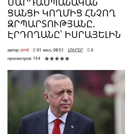
ՄԱՐԴԱՍՊԱՆԱԿԱՆ
ՑԱՆՑԻ ԿՈՂՄԻՑ ՀՆՉՈՂ
ԶՐՊԱՐՏՈՒԹՅԱՆԸ.
ԷՐԴՈՂԱՆԸ՝ ԻՍՐԱՅԵԼԻՆ
автор:
emil
01 июл, 08:51
ԼՈՒՐԵՐ
0
просмотров: 154