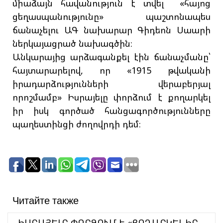
միաձայն հավանություն է տվել «հայոց
ցեղասպանությունը» պաշտոնապես
ճանաչելու ԱԳ նախարար Գիդեոն Սաարի
ներկայացրած նախագծին։
Անկարայից արձագանքել էին ճանաչմանը՝
հայտարարելով, որ «1915 թվականի
իրադարձությունների վերաբերյալ
որոշմամբ» Իսրայելը փորձում է քողարկել
իր իսկ գործած հանցագործությունները
պաղեստինցի ժողովրդի դեմ։
Читайте также
ԻՍՐԱՅԵԼԸ ՓՈՐՁՈՒՄ Է «ՔՈՂԱՐԿԵԼ ԻՐ