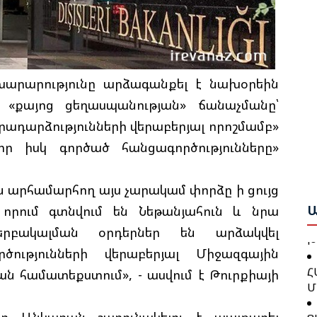
Ի
Ե
Ա
Ք
Ա
Շ
խարարությունը արձագանքել է նախօրեին
Բ
ց «քայոց ցեղասպանության» ճանաչմանը՝
Բ
Թ
րադարձությունների վերաբերյալ որոշմամբ»
Ո
Կ
իր իսկ գործած հանցագործությունները»
Ա
Գ
Ջ
արհամարհող այս չարակամ փորձը ի ցույց
Ն
Բ
Ա
, որում գտնվում են Նեթանյահուն և նրա
Խ
երբակալման օրդերներ են արձակվել
Թ
ությունների վերաբերյալ Միջազգային
Հ
Կ
Մ
 համատեքստում», - ասվում է Թուրքիայի
Ք
Ց