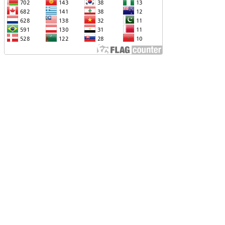
ՐՎԻ՝ ՌՈՒՍ-ՀԱՅԿԱԿԱՆ
ԱՐԱԲԵՐՈՒԹՅՈՒՆՆԵՐԻՆ ՎԵՐԱԲԵՐՈՂ
ԱՐՑԵՐԸ ԱԴՐԲԵՋԱՆԻ ՆԿԱՏՄԱՄԲ
ԵԿՆԱԲԱՆԵԼՈՒ ՊՐԱԿՏԻԿԱՅԻՆ
Չ ՈՔ ԻՆՁ ՉԻ ԹԵԼԱԴՐԵԼՈՒ ԻՆՁ ՝ ՎԱՃԱՌԵԼ
ՈՒՐՔԻԱՅԻՆ F-35, ԹԵ ՈՉ. ԹՐԱՄՓ
ԱՅԱՑՔ ՀԱՅԱՍՏԱՆԻՑ. ՈՐՔԱ՞Ն ԲԱՐՁՐ ԵՆ
RIPP-Ի ԿՅԱՆՔԻ ԿՈՉՄԱՆ ՇԱՆՍԵՐՆ ԱՅՍ
ԱՀԻՆ
ԱՊԿ-Ի ՄԱՍՆԱԿՑՈՒԹՅՈՒՆԸ
ԱՐԱԲԱՂՅԱՆ ՀԱԿԱՄԱՐՏՈՒԹՅԱՆՆ
ՆՀՆԱՐ ԷՐ․ ԶԱԽԱՐՈՎԱ