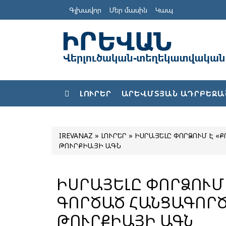
Գլխավոր
Մեր մասին
Կապ
ԼՈՒՐԵՐ
ԱՐԵՎՄՏՅԱՆ ԱԴՐԲԵՋԱ
IREVANAZ
»
ԼՈՒՐԵՐ
» ԻՍՐԱՅԵԼԸ ՓՈՐՁՈՒՄ Է «
ԹՈՒՐՔԻԱՅԻ ԱԳՆ
ԻՍՐԱՅԵԼԸ ՓՈՐՁՈՒՄ 
ԳՈՐԾԱԾ ՀԱՆՑԱԳՈՐԾ
ԹՈՒՐՔԻԱՅԻ ԱԳՆ