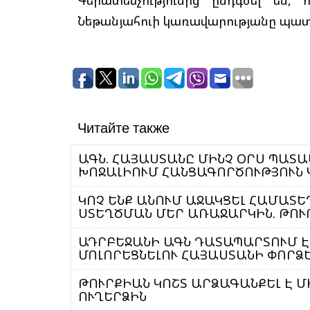
Գերատեսչությունից ընդգծել են,
Նեթանյահուի կառավարությանը պատ
Читайте также
ԱԳՆ. ՀԱՅԱՍՏԱՆԸ ՄԻՆՉ ՕՐՍ ՊԱՏ
ԽՈՋԱԼԻՈՒՄ ՀԱՆՑԱԳՈՐԾՈՒԹՅՈՒՆ
ԿՈՉ ԵՆՔ ԱՆՈՒՄ ԱՋԱԿՑԵԼ ՀԱՄԱՏ
ՍՏԵՂԾՄԱՆ ՄԵՐ ԱՌԱՋԱՐԿԻՆ. ԹՈՒ
ԱԴՐԲԵՋԱՆԻ ԱԳՆ ԴԱՏԱՊԱՐՏՈՒՄ Է
ՄՈԼՈՐԵՑՆԵԼՈՒ ՀԱՅԱՍՏԱՆԻ ՓՈՐՁ
ԹՈՒՐՔԻԱՆ ԿՈՇՏ ԱՐՁԱԳԱՆՔԵԼ Է 
ՈՒՂԵՐՁԻՆ