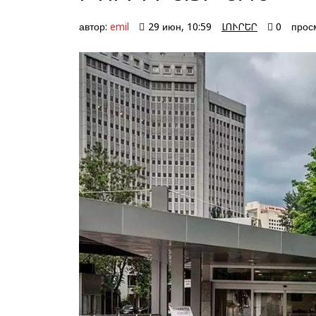
автор:
emil
29 июн, 10:59
ԼՈՒՐԵՐ
0
прос