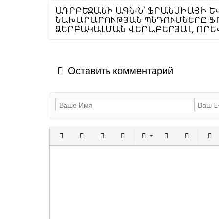
ԱԴՐԲԵՋԱՆԻ ԱԳՆ-Ն՝ ՖՐԱՆՍԻԱՅԻ 
ՆԱԽԱՐԱՐՈՒԹՅԱՆ ՊՆԴՈՒՄՆԵՐԸ Ֆ
ՁԵՐԲԱԿԱԼՄԱՆ ՎԵՐԱԲԵՐՅԱԼ, ՈՐԵՎ
Оставить комментарий
Полужирный
Курсив
Подчеркнутый
Зачеркнутый
Выравнивани
Нумерованн
Марки