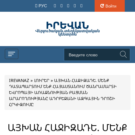
РУС
Войти
IREVANAZ
»
ԼՈՒՐԵՐ
» ԱՅԽԱՆ ՀԱՋԻԶԱԴԵ. ՄԵՆՔ
ԴԱՏԱՊԱՐՏՈՒՄ ԵՆՔ ՀԱՅԱՍՏԱՆՈՒՄ ԾԱՆՐԱՄԱՐՏԻ
ԵՎՐՈՊԱՅԻ ԱՌԱՋՆՈՒԹՅԱՆ ԲԱՑՄԱՆ
ԱՐԱՐՈՂՈՒԹՅԱՆԸ ԱԴՐԲԵՋԱՆԻ ԱԶԳԱՅԻՆ ԴՐՈՇԻ
ՀՐԿԻԶՈՒՄԸ
ԱՅԽԱՆ ՀԱՋԻԶԱԴԵ. ՄԵՆՔ