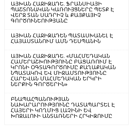
ԱՅԽԱՆ ՀԱՋԻԶԱԴԵ. ՖՐԱՆՍԻԱՅԻ
ՊԱՇՏՈՆԱԿԱՆ ԿԱՌՈՒՅՑՆԵՐԸ ՊԵՏՔ Է
ՎԵՐՋ ՏԱՆ ՍԱԴՐԻՉ և ՔԱՅՔԱՅԻՉ
ԳՈՐԾՈՒՆԵՈՒԹՅԱՆԸ
ԱՅԽԱՆ ՀԱՋԻԶԱԴԵՆ ՊԱՏԱՍԽԱՆԵԼ Է
ՀԱՅԱՍՏԱՆՈՒՄ ԱՄՆ ԴԵՍՊԱՆԻՆ
ԱՅԽԱՆ ՀԱՋԻԶԱԴԵ. «ՄԱՀՄԵԴԱԿԱՆ
ՀԱՄԵՐԱՇԽՈՒԹՅՈՒՆԸ ԲԱՑԱՌՈՒՄ Է
ԿՐՈՆԻ ՕԳՏԱԳՈՐԾՈՒՄԸ ՔԱՂԱՔԱԿԱՆ
ՆՊԱՏԱԿՈՎ ԵՎ ՄԻՋԱՄՏՈՒԹՅՈՒՆԸ
ՀԱՐԵՎԱՆ ՄԱՀՄԵԴԱԿԱՆ ԵՐԿՐԻ
ՆԵՐՔԻՆ ԳՈՐԾԵՐԻՆ»
ԲՆԱՊԱՀՊԱՆՈՒԹՅԱՆ
ՆԱԽԱՐԱՐՈՒԹՅՈՒՆԸ ԴԱՏԱՊԱՐՏԵԼ Է
ՀԱՅԵՐԻ ԿՈՂՄԻՑ ԼԱՉԻՆԻ ԵՎ
ԽՈՋԱԼՈՒԻ ԱՆՏԱՌՆԵՐԻ ՀՐԿԻԶՈՒՄԸ