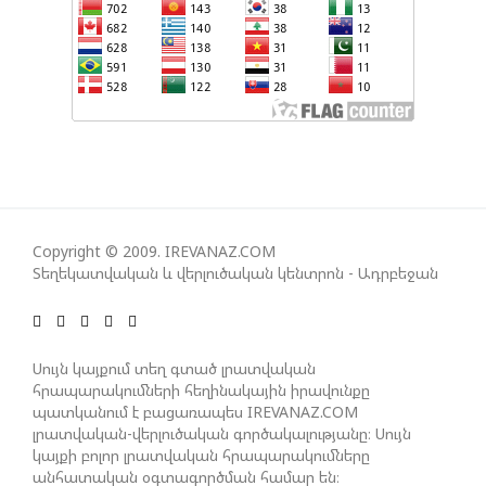
ՇԱՐՈՒՆԱԿՎՈՒՄ Է «ՄԵԾ ՎԵՐԱԴԱՐՁ» ԾՐԱԳՐԻ
ԻՐԱԿԱՆԱՑՈՒՄԸ
ԱԴՐԲԵՋԱՆԸ ՄԱԿ-Ի ԱՆՎՏԱՆԳՈՒԹՅԱՆ
ԽՈՐՀՐԴՈՒՄ ՇԵՇՏԵԼ Է ԱԽ-Ի ԲԱՆԱՁԵՎԵՐԻ
ԿԱՏԱՐՄԱՆ ԱՆՀՐԱԺԵՇՏՈՒԹՅՈՒՆԸ
Copyright © 2009. IREVANAZ.COM
Տեղեկատվական և վերլուծական կենտրոն - Ադրբեջան
ՄԻԽԵԻԼ ԿԱՎԵԼԱՇՎԻԼԻ. ԱԴՐԲԵՋԱՆԸ, ԹՈՒՐՔԻԱՆ,
ԿԵՆՏՐՈՆԱԿԱՆ ԱՍԻԱՅԻ ԵՐԿՐՆԵՐԸ ԵՎ
ՉԻՆԱՍՏԱՆԸ ԲԱՐՁՐ ԵՆ ԳՆԱՀԱՏՈՒՄ ՎՐԱՍՏԱՆԻ
ԴԵՐԸ ՏԱՐԱԾԱՇՐՋԱՆՈՒՄ
Սույն կայքում տեղ գտած լրատվական
հրապարակումների հեղինակային իրավունքը
պատկանում է բացառապես IREVANAZ.COM
ՉԵՉԵԼԱՇՎԻԼԻՆ ԱԴՐԲԵՋԱՆ-ԳԵՐՄԱՆԻԱ ԵՐԿԿՈՂՄ
լրատվական-վերլուծական գործակալությանը։ Սույն
ՌԱԶՄԱՎԱՐԱԿԱՆ ԳՈՐԾԸՆԿԵՐՈՒԹՅԱՆ ՄԱՍԻՆ
կայքի բոլոր լրատվական հրապարակումները
անհատական օգտագործման համար են։