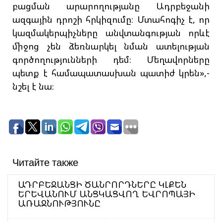
բացման արարողությանը Ադրբեջանի
ազգային դրոշի հրկիզումը։ Մտահոգիչ է, որ
կազմակերպիչները անվտանգության որևէ
միջոց չեն ձեռնարկել նման ատելության
գործողությունների դեմ։ Մեղավորները
պետք է համապատասխան պատիժ կրեն»,-
նշել է նա։
Читайте также
ԱԴՐԲԵՋԱՆՑԻ ԾԱՆՐՈՐԴՆԵՐԸ ԿԼՔԵՆ
ԵՐԵՎԱՆՈՒՄ ԱՆՑԿԱՑՎՈՂ ԵՎՐՈՊԱՅԻ
ԱՌԱՋՆՈՒԹՅՈՒՆԸ