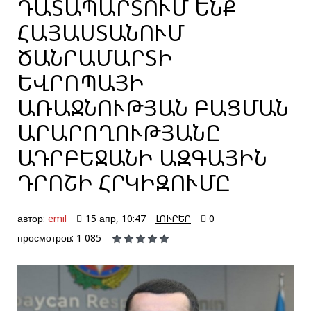
ԴԱՏԱՊԱՐՏՈՒՄ ԵՆՔ
ՀԱՅԱՍՏԱՆՈՒՄ
ԾԱՆՐԱՄԱՐՏԻ
ԵՎՐՈՊԱՅԻ
ԱՌԱՋՆՈՒԹՅԱՆ ԲԱՑՄԱՆ
ԱՐԱՐՈՂՈՒԹՅԱՆԸ
ԱԴՐԲԵՋԱՆԻ ԱԶԳԱՅԻՆ
ԴՐՈՇԻ ՀՐԿԻԶՈՒՄԸ
автор:
emil
15 апр, 10:47
ԼՈՒՐԵՐ
0
просмотров: 1 085