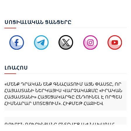
ԵՐԵՎԱՆՈՒՄ ԿԱՅԱՑԵԼ Է ԱՆԻԻ ԿԱՄՐՋԻ
ՍՈՑ
ԻԱԼԱԿԱՆ ՑԱՆՑԵՐԸ
ՎԵՐԱԿԱՆԳՆՄԱՆ ՀԱՐՑԵՐՈՎ ՀԱՅԱՍՏԱՆ-ԹՈՒՐՔԻԱ
ԱՇԽԱՏԱՆՔԱՅԻՆ ԽՄԲԻ ՀԱՆԴԻՊՈՒՄԸ
ՔՆՆԱՐԿՎԵԼ Է ՀՀ ԿԱՌԱՎԱՐՈՒԹՅԱՆ 2026–2031
ԹՎԱԿԱՆՆԵՐԻ ԾՐԱԳՐԻ ՆԱԽԱԳԻԾԸ
ԼՌԱ
ՀՈՍ
«ՄԵՆՔ ԴՐԱԿԱՆ ԵՆՔ ԳՆԱՀԱՏՈՒՄ ԱՅՆ ՓԱՍՏԸ, ՈՐ
ՀԱՅԱՍՏԱՆԻ ՆԵՐԿԱՅԻՍ ՎԱՐՉԱԿԱԶՄԸ «ԻՐԱԿԱՆ
ՀԱՅԱՍՏԱՆԻ» ՀԱՅԵՑԱԿԱՐԳԸ ԸՆԴՈՒՆԵԼ Է ՈՐՊԵՍ
ՀԻՄՆԱՐԱՐ ՄՈՏԵՑՈՒՄ». ՀԻՔՄԵԹ ՀԱՋԻԵՎ
ՌՈՒԲԵՆ ՌՈՒԲԻՆՅԱՆԸ ԸՆՏՐՎԵՑ ԱԺ ՆԱԽԱԳԱՀ