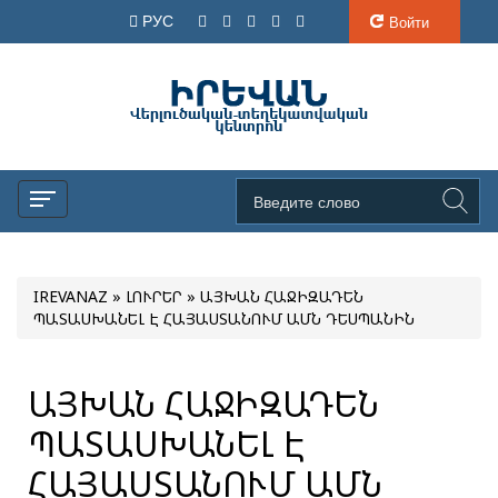
РУС
Войти
IREVANAZ
»
ԼՈՒՐԵՐ
» ԱՅԽԱՆ ՀԱՋԻԶԱԴԵՆ
ՊԱՏԱՍԽԱՆԵԼ Է ՀԱՅԱՍՏԱՆՈՒՄ ԱՄՆ ԴԵՍՊԱՆԻՆ
ԱՅԽԱՆ ՀԱՋԻԶԱԴԵՆ
ՊԱՏԱՍԽԱՆԵԼ Է
ՀԱՅԱՍՏԱՆՈՒՄ ԱՄՆ