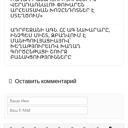
ՎԵՐԱԴԱՌՆԱԼՈՒ ՓՈԽԱՐԵՆ
ԱՐՀԵՍՏԱԿԱՆ ԽՈՉԸՆԴՈՏՆԵՐ Է
ՍՏԵՂԾՈՒՄ»
ԱԴՐԲԵՋԱՆԻ ԱԳՆ. ՀՀ ԱԳ ՆԱԽԱՐԱՐԸ,
ԻՆՉՊԵՍ ՄԻՇՏ, ԶԲԱՂՎՈՒՄ Է
ՄԱՆԻՊՈՒԼՅԱՑԻԱՅՈՎ՝
ԽԵՂԱԹՅՈՒՐԵԼՈՎ ԽԱՂԱՂ
ԳՈՐԾԸՆԹԱՑԻ ՇՈՒՐՋ
ԲԱՆԱԿՑՈՒԹՅՈՒՆՆԵՐԸ
Оставить комментарий