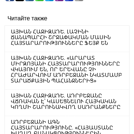
Читайте также
ԱՅԽԱՆ ՀԱՋԻԶԱԴԵ. ԼԱՉԻՆԻ
ՃԱՆԱՊԱՐՀԻ ՇՐՋԱՓԱԿՄԱՆ ՄԱՍԻՆ
ՀԱՅՏԱՐԱՐՈՒԹՅՈՒՆՆԵՐԸ ՖԵՅՔ ԵՆ
ԱՅԽԱՆ ՀԱՋԻԶԱԴԵ. «ԱՐԱՐԱՏ
ՄԻՐԶՈՅԱՆԻ ՀԱՅՏԱՐԱՐՈՒԹՅՈՒՆՆԵՐԸ
ՎԿԱՅՈՒՄ ԵՆ, ՈՐ ԵՐԵՎԱՆԸ ՉԻ
ՀՐԱԺԱՐՎՈՒՄ ԱԴՐԲԵՋԱՆԻ ՆԿԱՏՄԱՄԲ
ՏԱՐԱԾՔԱՅԻՆ ՊԱՀԱՆՋՆԵՐԻՑ»
ԱՅԽԱՆ ՀԱՋԻԶԱԴԵ. ԱԴՐԲԵՋԱՆԸ
ՎՃՌԱԿԱՆ Է՝ ԿԱՍԵՑՆԵԼՈՒ ՀԱՅԿԱԿԱՆ
ԿՈՂՄԻ ՇԱՐՈՒՆԱԿՎՈՂ ՍԱԴՐԱՆՔՆԵՐԸ
ԱԴՐԲԵՋԱՆԻ ԱԳՆ
ՀԱՅՏԱՐԱՐՈՒԹՅՈՒՆԸ. «ՀԱՅԱՍՏԱՆԸ
ԽԱՂԱՂ ԲԱՆԱԿՑՈՒԹՅՈՒՆՆԵՐԻՆ