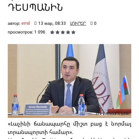
ԴԵՍՊԱՆԻՆ
автор:
emil
13 мар, 08:33
ԼՈՒՐԵՐ
0
просмотров: 1 096
«Լաչինի ճանապարհը միշտ բաց է նորմալ
տրանսպորտի համար».