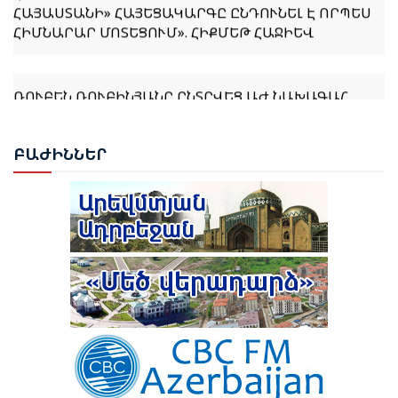
ՀԻՄՆԱՐԱՐ ՄՈՏԵՑՈՒՄ». ՀԻՔՄԵԹ ՀԱՋԻԵՎ
ՌՈՒԲԵՆ ՌՈՒԲԻՆՅԱՆԸ ԸՆՏՐՎԵՑ ԱԺ ՆԱԽԱԳԱՀ
ՆԱԽԱԳԱՀ ՎԱՀԱԳՆ ԽԱՉԱՏՈՒՐՅԱՆԸ ՍՏՈՐԱԳՐԵՑ
ԲԱԺ
ԻՆՆԵՐ
ՆԻԿՈԼ ՓԱՇԻՆՅԱՆԻՆ ՎԱՐՉԱՊԵՏ ՆՇԱՆԱԿԵԼՈՒ
ՄԱՍԻՆ ՀՐԱՄԱՆԱԳԻՐԸ
ԻԼՀԱՄ ԱԼԻԵՎ. ԿԵՆՏՐՈՆԱԿԱՆ ԱՍԻԱՅԻ ԵՐԿՐՆԵՐԻ
ՀԵՏ ՀԱՐԱԲԵՐՈՒԹՅՈՒՆՆԵՐԸ ԱԴՐԲԵՋԱՆԻ
ԱՐՏԱՔԻՆ ՔԱՂԱՔԱԿԱՆՈՒԹՅԱՆ ՀԻՄՆԱԿԱՆ
ԱՌԱՋՆԱՀԵՐԹՈՒԹՅՈՒՆՆԵՐԻՑ ՄԵԿՆ ԵՆ
ԹՈՒՐՔԻԱՅԻ ՀԵՏ ՀԱՏՈՒԿ ԲԱՆԱԳՆԱՑԻ ՀԵՏ
ԿԱՊՎԱԾ ՈՐՈՇՈՒՄ ԴԵՌ ՉԿԱ․ ՓԱՇԻՆՅԱՆ