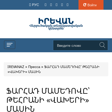
РУС
Войти
IREVANAZ
»
Пресса
» ՖԱՐՀԱԴ ՄԱՄԵԴՈՎԸ՝ ԹԵՀՐԱՆԻ
«ՎԱԽԵՐԻ» ՄԱՍԻՆ
ՖԱՐՀԱԴ ՄԱՄԵԴՈՎԸ՝
ԹԵՀՐԱՆԻ «ՎԱԽԵՐԻ»
ՄԱՍԻՆ