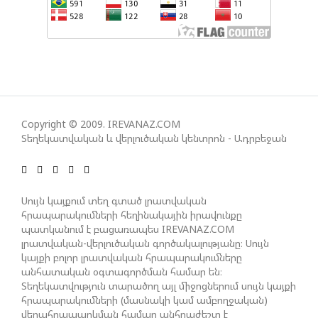
ՀԱՊԿ-Ի ՄԱՍՆԱԿՑՈՒԹՅՈՒՆԸ ՂԱՐԱԲԱՂՅԱՆ
ՀԱԿԱՄԱՐՏՈՒԹՅԱՆՆ ԱՆՀՆԱՐ ԷՐ․ ԶԱԽԱՐՈՎԱ
ԻՐԱՆԱԿԱՆ ԵՐԿՈՒ ԼՐԱՏՎԱՄԻՋՈՑԻ
ԳՈՐԾՈՒՆԵՈՒԹՅՈՒՆ ԱԴՐԲԵՋԱՆՈՒՄ ԱՆՕՐԻՆԱԿԱՆ
Copyright © 2009. IREVANAZ.COM
Է ՃԱՆԱՉՎԵԼ
Տեղեկատվական և վերլուծական կենտրոն - Ադրբեջան
ՆԱԽԱԳԱՀ ԻԼՀԱՄ ԱԼԻԵՎԸ ՇՆՈՐՀԱՎՈՐԵԼ Է ԻՐ
ՄԱԼԴԻՎՑԻ ԳՈՐԾԸՆԿԵՐ ՄՈՀԱՄՄԵԴ ՄՈՒԻԶԱՅԻՆ.
Սույն կայքում տեղ գտած լրատվական
հրապարակումների հեղինակային իրավունքը
«ՄԵՆՔ ԳՈՀ ԵՆՔ ԱԴՐԲԵՋԱՆԻ ԵՎ ՄԱԼԴԻՎՆԵՐԻ
պատկանում է բացառապես IREVANAZ.COM
ՄԻՋԵՎ ՀԱՐԱԲԵՐՈՒԹՅՈՒՆՆԵՐԻ ԴԻՆԱՄԻԿ
լրատվական-վերլուծական գործակալությանը։ Սույն
ԶԱՐԳԱՑՈՒՄԻՑ»
կայքի բոլոր լրատվական հրապարակումները
անհատական օգտագործման համար են։
Տեղեկատվություն տարածող այլ միջոցներում սույն կայքի
ՇԱՐՈՒՆԱԿՎՈՒՄ Է «ՄԵԾ ՎԵՐԱԴԱՐՁ» ԾՐԱԳՐԻ
հրապարակումների (մասնակի կամ ամբողջական)
ԻՐԱԿԱՆԱՑՈՒՄԸ
վերահրապարկման համար անհրաժեշտ է