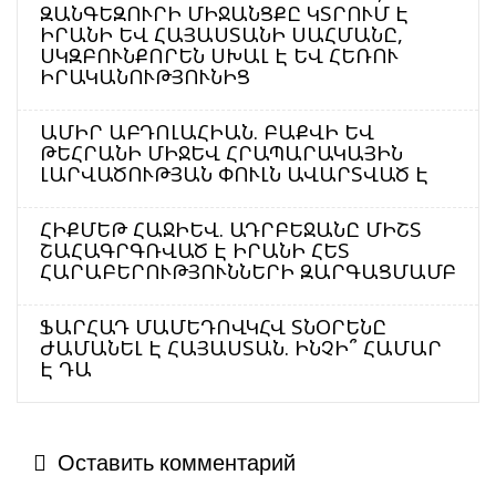
ԶԱՆԳԵԶՈՒՐԻ ՄԻՋԱՆՑՔԸ ԿՏՐՈՒՄ Է
ԻՐԱՆԻ ԵՎ ՀԱՅԱՍՏԱՆԻ ՍԱՀՄԱՆԸ,
ՍԿԶԲՈՒՆՔՈՐԵՆ ՍԽԱԼ Է ԵՎ ՀԵՌՈՒ
ԻՐԱԿԱՆՈՒԹՅՈՒՆԻՑ
ԱՄԻՐ ԱԲԴՈԼԱՀԻԱՆ. ԲԱՔՎԻ ԵՎ
ԹԵՀՐԱՆԻ ՄԻՋԵՎ ՀՐԱՊԱՐԱԿԱՅԻՆ
ԼԱՐՎԱԾՈՒԹՅԱՆ ՓՈՒԼՆ ԱՎԱՐՏՎԱԾ Է
ՀԻՔՄԵԹ ՀԱՋԻԵՎ. ԱԴՐԲԵՋԱՆԸ ՄԻՇՏ
ՇԱՀԱԳՐԳՌՎԱԾ Է ԻՐԱՆԻ ՀԵՏ
ՀԱՐԱԲԵՐՈՒԹՅՈՒՆՆԵՐԻ ԶԱՐԳԱՑՄԱՄԲ
ՖԱՐՀԱԴ ՄԱՄԵԴՈՎԿՀՎ ՏՆՕՐԵՆԸ
ԺԱՄԱՆԵԼ Է ՀԱՅԱՍՏԱՆ. ԻՆՉԻ՞ ՀԱՄԱՐ
Է ԴԱ
Оставить комментарий