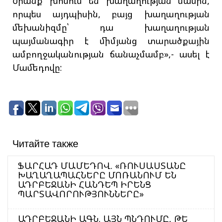
Նրանք խոսում են խաղաղության մասին,
որպես այդպիսին, բայց խաղաղության
մեխանիզմը՝ դա խաղաղության
պայմանագիր է միմյանց տարածքային
ամբողջականության ճանաչմամբ»,- ասել է
Մամեդովը:
Читайте также
ՖԱՐՀԱԴ ՄԱՄԵԴՈՎ. «ՌՈՒՍԱՍՏԱՆԸ
ԽԱՂԱՂԱՊԱՀՆԵՐԸ ՄՈՌԱՆՈՒՄ ԵՆ
ԱԴՐԲԵՋԱՆԻ ՀԱՆԴԵՊ ԻՐԵՆՑ
ՊԱՐՏԱՎՈՐՈՒԹՅՈՒՆՆԵՐԸ»
ԱԴՐԲԵՋԱՆԻ ԱԳՆ. ԱՅՆ ՊՆԴՈՒՄԸ, ԹԵ