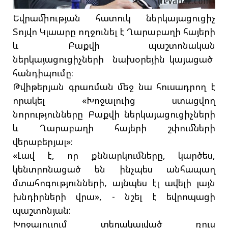
Եվրամիության հատուկ ներկայացուցիչ
Տոյվո Կլաարը ողջունել է Ղարաբաղի հայերի
և Բաքվի պաշտոնական
ներկայացուցիչների նախօրեյին կայացած
հանդիպումը։
Թվիթերյան գրառման մեջ նա հուսադրող է
որակել «Խոջալուից ստացվող
նորությունները Բաքվի ներկայացուցիչների
և Ղարաբաղի հայերի շփումների
վերաբերյալ»։
«Լավ է, որ քննարկումները, կարծես,
կենտրոնացած են ինչպես անհապաղ
մտահոգությունների, այնպես էլ ավելի լայն
խնդիրների վրա», - նշել է եվրոպացի
պաշտոնյան:
Խոջալույում տեղակայված ռուս