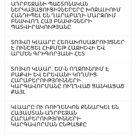
ԱԴՐԲԵՋԱՆԻ ՊԱՇՏՈՆԱԿԱՆ
ՆԵՐԿԱՅԱՑՈՒՑԻՉՆԵՐԵՐԸ ԽՈՋԱԼԻՈՒՄ
ՀԱՆԴԻՊԵԼ ԵՆ ՂԱՐԱԲԱՂԻ ՄԱՐԶՈՒՄ
ԲՆԱԿՎՈՂ ՀԱՅ ԲՆԱԿԻՉՆԵՐԻ
ՊԱՏՎԻՐԱԿՈՒԹՅԱՆԸ
ՏՈՅՎՈ ԿԼԱԱՐԸ ՀԵՌԱԽՈՍԱԶՐՈՒՅՑՆԵՐ
Է ՈՒՆԵՑԵԼ ՀԻՔՄԵԹ ՀԱՋԻԵՎԻ ԵՎ
ԱՐՄԵՆ ԳՐԻԳՈՐՅԱՆԻ ՀԵՏ
ՏՈՅՎՈ ԿԼԱԱՐ. ԵՄ-Ն ՈՂՋՈՒՆՈՒՄ Է
ԲԱՔՎԻ ԵՎ ԵՐԵՎԱՆԻ ԿՈՂՄԻՑ
ՀԱՐԱԲԵՐՈՒԹՅՈՒՆՆԵՐԻ
ԿԱՐԳԱՎՈՐՄԱՆԸ ՈՒՂՂՎԱԾ ՑԱՆԿԱՑԱԾ
ՔԱՅԼ
ԿԼԱԱՐԸ ՈՒ ՌՈՒԴԵՆԿՈՆ ՔՆՆԱՐԿԵԼ ԵՆ
ՀԱՅԱՍՏԱՆ-ԱԴՐԲԵՋԱՆ
ՀԱՐԱԲԵՐՈՒԹՅՈՒՆՆԵՐԻ
ԿԱՐԳԱՎՈՐՄԱՆ ԸՆԹԱՑՔԸ