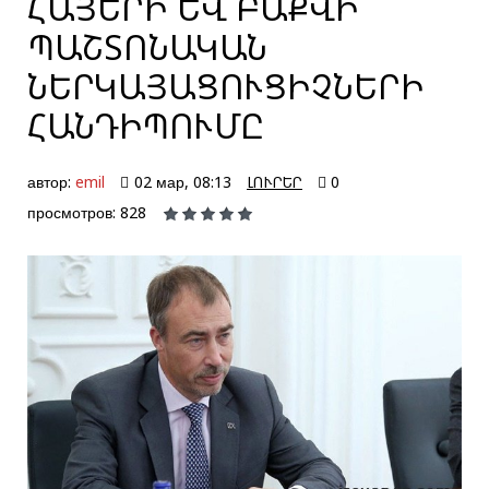
ՀԱՅԵՐԻ ԵՎ ԲԱՔՎԻ
ՊԱՇՏՈՆԱԿԱՆ
ՆԵՐԿԱՅԱՑՈՒՑԻՉՆԵՐԻ
ՀԱՆԴԻՊՈՒՄԸ
автор:
emil
02 мар, 08:13
ԼՈՒՐԵՐ
0
просмотров: 828