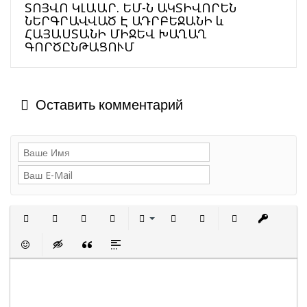
ՏՈՅՎՈ ԿԼԱԱՐ. ԵՄ-Ն ԱԿՏԻՎՈՐԵՆ
ՆԵՐԳՐԱՎՎԱԾ Է ԱԴՐԲԵՋԱՆԻ և
ՀԱՅԱՍՏԱՆԻ ՄԻՋԵՎ ԽԱՂԱՂ
ԳՈՐԾԸՆԹԱՑՈՒՄ
Оставить комментарий
Полужирный
Курсив
Подчеркнутый
Зачеркнутый
Выравнивание
Нумерованный список
Маркированный сп
Вставить с
Встав
Вставить смайлик
Вставка скрытого текста
Вставка цитаты
Вставка спойлера