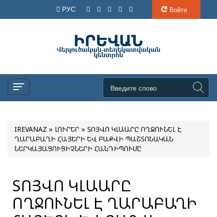
РУС
Войти
IREVANAZ
»
ԼՈՒՐԵՐ
» ՏՈՅՎՈ ԿԼԱԱՐԸ ՈՂՋՈՒՆԵԼ Է
ՂԱՐԱԲԱՂԻ ՀԱՅԵՐԻ ԵՎ ԲԱՔՎԻ ՊԱՇՏՈՆԱԿԱՆ
ՆԵՐԿԱՅԱՑՈՒՑԻՉՆԵՐԻ ՀԱՆԴԻՊՈՒՄԸ
ՏՈՅՎՈ ԿԼԱԱՐԸ
ՈՂՋՈՒՆԵԼ Է ՂԱՐԱԲԱՂԻ