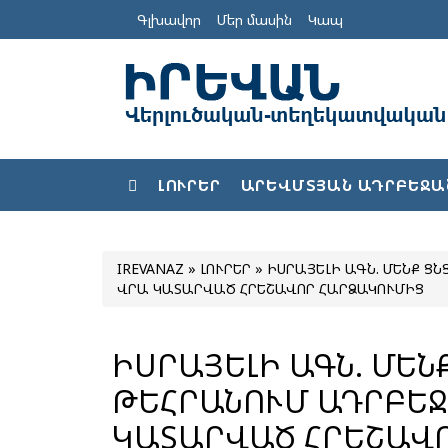
Գլխավոր
Մեր մասին
Կապ
ԼՈՒՐԵՐ
ԱՐԵՎՄՏՅԱՆ ԱԴՐԲԵՋԱ
IREVANAZ
»
ԼՈՒՐԵՐ
» ԻՍՐԱՅԵԼԻ ԱԳՆ. ՄԵՆՔ Ց
ՎՐԱ ԿԱՏԱՐՎԱԾ ՀՐԵՇԱՎՈՐ ՀԱՐՁԱԿՈՒՄԻՑ
ԻՍՐԱՅԵԼԻ ԱԳՆ. ՄԵՆ
ԹԵՀՐԱՆՈՒՄ ԱԴՐԲԵՋ
ԿԱՏԱՐՎԱԾ ՀՐԵՇԱՎ