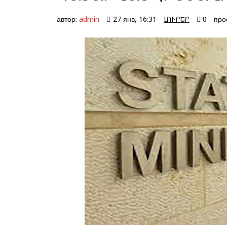
автор:
admin
27 янв, 16:31
ԼՈՒՐԵՐ
0
про