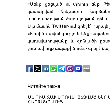
«Մենք ցնցված ու տխուր ենք Թ
կատարված հրեշավոր հարձակո
անվտանգության ծառայության ղեկա
Այս մասին Twitter-ում գրել է՝ Իսրայ
«Խորին ցավակցություն ենք հայտն
կառավարությանը և զոհվածի ընտ
շուտափույթ ապաքինում»,- գրել է Հա
Читайте также
ՄԱՐԻԱ ԶԱԽԱՐՈՎԱ. ՑՆՑՎԱԾ ԵՆՔ
ՀԱՐՁԱԿՈՒՄԻՑ