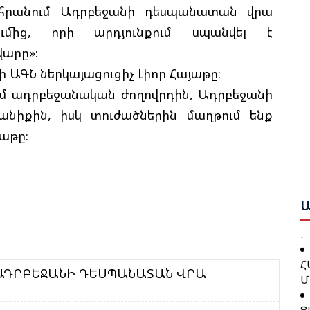
Ի
եհրանում Ադրբեջանի դեսպանատան վրա
Մ
ւմից, որի արդյունքում սպանվել է
Ե
Հ
վարը»։
Զ
Շ
ելի ԱԳՆ ներկայացուցիչ Լիոր Հայաթը։
Բ
ում ադրբեջանական ժողովրդին, Ադրբեջանի
անիքին, իսկ տուժածներին մաղթում ենք
Բ
Շ
Ո
Ծ
յաթը։
Ա
Գ
Ա
Ն
Խ
Ա
Կ
Խ
Հ
Մ
Մ
 ԱԴՐԲԵՋԱՆԻ ԴԵՍՊԱՆԱՏԱՆ ՎՐԱ
Թ
Ե
Ց
Գ