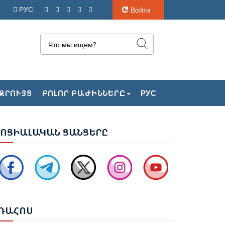
РУС
Войти
ԱՔՎԻ ԴԱՏԱՐԱՆԸ ՇԱՐՈՒՆԱԿՈՒՄ Է ՔՆՆԵԼ
ԶՐՈՒՅՑ
ԲՈԼՈՐ ԲԱԺԻՆՆԵՐԸ
РУС
ԱՅ ՔԱՂԱՔԱՑԻՆԵՐԻ ՎԵՐԱԲԵՐՅԱԼ
ԻՄՈՒՄՆԵՐԸ
ՈՑ
ԻԱԼԱԿԱՆ ՑԱՆՑԵՐԸ
ԱՋԻԶԱԴԵՆ՝ ԶԱԽԱՐՈՎԱՅԻՆ. ՊԵՏՔ Է ՎԵՐՋ
ՐՎԻ՝ ՌՈՒՍ-ՀԱՅԿԱԿԱՆ
ԱՐԱԲԵՐՈՒԹՅՈՒՆՆԵՐԻՆ ՎԵՐԱԲԵՐՈՂ
ԱՐՑԵՐԸ ԱԴՐԲԵՋԱՆԻ ՆԿԱՏՄԱՄԲ
ԵԿՆԱԲԱՆԵԼՈՒ ՊՐԱԿՏԻԿԱՅԻՆ
ՌԱ
ՀՈՍ
Չ ՈՔ ԻՆՁ ՉԻ ԹԵԼԱԴՐԵԼՈՒ ԻՆՁ ՝ ՎԱՃԱՌԵԼ