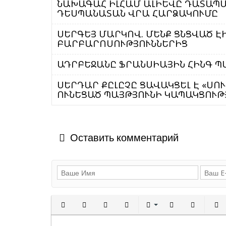
ՆԱԽԱԳԱՀ ԻԼՀԱՄ ԱԼԻԵՎԸ ԴԱՏԱՊԱ
ԴԵՍՊԱՆԱՏԱՆ ՎՐԱ ՀԱՐՁԱԿՈՒՄԸ
ՍԵՐԳԵՅ ՄԱՐԿՈՎ. ՄԵՆՔ ՑՆՑՎԱԾ 
ԲԱՐԲԱՐՈՍՈՒԹՅՈՒՆՆԵՐԻՑ
ԱԴՐԲԵՋԱՆԸ ՖՐԱՆՍԻԱՅԻՆ ՀԻՆԳ Պ
ՍԵՐԴԱՐ ՔԸԼԸՉԸ ՑԱՎԱԿՑԵԼ Է «ՍՈ
ՈՒՆԵՑԱԾ ՊԱՅԹՅՈՒՆԻ ԿԱՊԱԿՑՈՒ
Оставить комментарий
Полужирный
Курсив
Подчеркнутый
Зачеркнутый
Выравнивани
Нумерованн
Марки