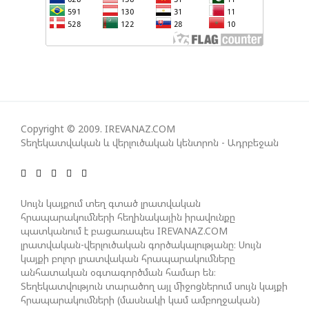
ԻՐԱԿԱՆԱՑՈՒՄԸ
ԱԴՐԲԵՋԱՆԸ ՄԱԿ-Ի ԱՆՎՏԱՆԳՈՒԹՅԱՆ
ԽՈՐՀՐԴՈՒՄ ՇԵՇՏԵԼ Է ԱԽ-Ի ԲԱՆԱՁԵՎԵՐԻ
ԿԱՏԱՐՄԱՆ ԱՆՀՐԱԺԵՇՏՈՒԹՅՈՒՆԸ
Copyright © 2009. IREVANAZ.COM
ՄԻԽԵԻԼ ԿԱՎԵԼԱՇՎԻԼԻ. ԱԴՐԲԵՋԱՆԸ, ԹՈՒՐՔԻԱՆ,
Տեղեկատվական և վերլուծական կենտրոն - Ադրբեջան
ԿԵՆՏՐՈՆԱԿԱՆ ԱՍԻԱՅԻ ԵՐԿՐՆԵՐԸ ԵՎ
ՉԻՆԱՍՏԱՆԸ ԲԱՐՁՐ ԵՆ ԳՆԱՀԱՏՈՒՄ ՎՐԱՍՏԱՆԻ
ԴԵՐԸ ՏԱՐԱԾԱՇՐՋԱՆՈՒՄ
Սույն կայքում տեղ գտած լրատվական
հրապարակումների հեղինակային իրավունքը
պատկանում է բացառապես IREVANAZ.COM
ՉԵՉԵԼԱՇՎԻԼԻՆ ԱԴՐԲԵՋԱՆ-ԳԵՐՄԱՆԻԱ ԵՐԿԿՈՂՄ
լրատվական-վերլուծական գործակալությանը։ Սույն
ՌԱԶՄԱՎԱՐԱԿԱՆ ԳՈՐԾԸՆԿԵՐՈՒԹՅԱՆ ՄԱՍԻՆ
կայքի բոլոր լրատվական հրապարակումները
անհատական օգտագործման համար են։
Տեղեկատվություն տարածող այլ միջոցներում սույն կայքի
ՈՒԿՐԱԻՆԱՅՈՒՄ ԱԴՐԲԵՋԱՆԱԿԱՆ ՍՓՅՈՒՌՔԻ
հրապարակումների (մասնակի կամ ամբողջական)