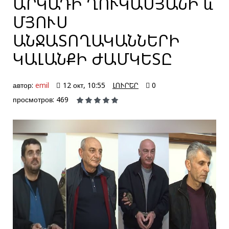
ԱՐԿԱԴԻ ՂՈՒԿԱՍՅԱՆԻ և
ՄՅՈՒՍ
ԱՆՋԱՏՈՂԱԿԱՆՆԵՐԻ
ԿԱԼԱՆՔԻ ԺԱՄԿԵՏԸ
автор:
emil
12 окт, 10:55
ԼՈՒՐԵՐ
0
просмотров: 469