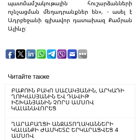
պատմամշակութային հուշարձանների
ոչնչացման մեղադրանքներ են», - ասել է
Ադրբեջանի գլխավոր դատախազ Քամրան
Ալիևը։
Читайте также
ԲԱՔՈՒՆ ԲԱԿՈ ՍԱՀԱԿՅԱՆԻՆ, ԱՐԿԱԴԻ
ՂՈՒԿԱՍՅԱՆԻՆ ԵՎ ԴԱՎԻԹ
ԻՇԽԱՆՅԱՆԻՆ ՉՈՐՍ ԱՄՍՈՎ
ԿԱԼԱՆԱՎՈՐԵՑ
ՂԱՐԱԲԱՂՑԻ ԱՆՋԱՏՈՂԱԿԱՆՆԵՐԻ
ԿԱԼԱՆՔԻ ԺԱՄԿԵՏԸ ԵՐԿԱՐԱՑՎԵՑ 4
ԱՄՍՈՎ