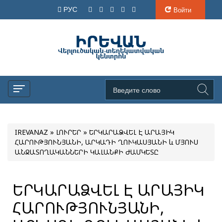
РУС
Войти
IREVANAZ
»
ԼՈՒՐԵՐ
» ԵՐԿԱՐԱՁՎԵԼ Է ԱՐԱՅԻԿ
ՀԱՐՈՒԹՅՈՒՆՅԱՆԻ, ԱՐԿԱԴԻ ՂՈՒԿԱՍՅԱՆԻ և ՄՅՈՒՍ
ԱՆՋԱՏՈՂԱԿԱՆՆԵՐԻ ԿԱԼԱՆՔԻ ԺԱՄԿԵՏԸ
ԵՐԿԱՐԱՁՎԵԼ Է ԱՐԱՅԻԿ
ՀԱՐՈՒԹՅՈՒՆՅԱՆԻ,