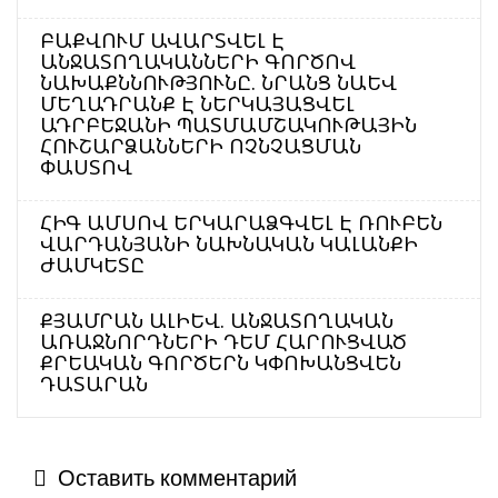
ԲԱՔՎՈՒՄ ԱՎԱՐՏՎԵԼ Է
ԱՆՋԱՏՈՂԱԿԱՆՆԵՐԻ ԳՈՐԾՈՎ
ՆԱԽԱՔՆՆՈՒԹՅՈՒՆԸ. ՆՐԱՆՑ ՆԱԵՎ
ՄԵՂԱԴՐԱՆՔ Է ՆԵՐԿԱՅԱՑՎԵԼ
ԱԴՐԲԵՋԱՆԻ ՊԱՏՄԱՄՇԱԿՈՒԹԱՅԻՆ
ՀՈՒՇԱՐՁԱՆՆԵՐԻ ՈՉՆՉԱՑՄԱՆ
ՓԱՍՏՈՎ
ՀԻԳ ԱՄՍՈՎ ԵՐԿԱՐԱՁԳՎԵԼ Է ՌՈՒԲԵՆ
ՎԱՐԴԱՆՅԱՆԻ ՆԱԽՆԱԿԱՆ ԿԱԼԱՆՔԻ
ԺԱՄԿԵՏԸ
ՔՅԱՄՐԱՆ ԱԼԻԵՎ. ԱՆՋԱՏՈՂԱԿԱՆ
ԱՌԱՋՆՈՐԴՆԵՐԻ ԴԵՄ ՀԱՐՈՒՑՎԱԾ
ՔՐԵԱԿԱՆ ԳՈՐԾԵՐՆ ԿՓՈԽԱՆՑՎԵՆ
ԴԱՏԱՐԱՆ
Оставить комментарий