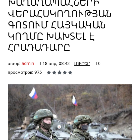
ԽԱՂԱՂԱՊԱՀՆԵՐԻ
ՎԵՐԱՀՍԿՈՂՈՒԹՅԱՆ
ԳՈՏՈՒՄ ՀԱՅԿԱԿԱՆ
ԿՈՂՄԸ ԽԱԽՏԵԼ Է
ՀՐԱԴԱԴԱՐԸ
автор:
admin
18 апр, 08:42
ԼՈՒՐԵՐ
0
просмотров: 975