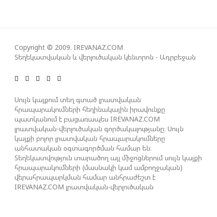
ՀԱՊԿ-Ի ՄԱՍՆԱԿՑՈՒԹՅՈՒՆԸ ՂԱՐԱԲԱՂՅԱՆ
ՀԱԿԱՄԱՐՏՈՒԹՅԱՆՆ ԱՆՀՆԱՐ ԷՐ․ ԶԱԽԱՐՈՎԱ
Copyright © 2009. IREVANAZ.COM
ԻՐԱՆԱԿԱՆ ԵՐԿՈՒ ԼՐԱՏՎԱՄԻՋՈՑԻ
Տեղեկատվական և վերլուծական կենտրոն - Ադրբեջան
ԳՈՐԾՈՒՆԵՈՒԹՅՈՒՆ ԱԴՐԲԵՋԱՆՈՒՄ ԱՆՕՐԻՆԱԿԱՆ
Է ՃԱՆԱՉՎԵԼ
Սույն կայքում տեղ գտած լրատվական
հրապարակումների հեղինակային իրավունքը
ՆԱԽԱԳԱՀ ԻԼՀԱՄ ԱԼԻԵՎԸ ՇՆՈՐՀԱՎՈՐԵԼ Է ԻՐ
պատկանում է բացառապես IREVANAZ.COM
ՄԱԼԴԻՎՑԻ ԳՈՐԾԸՆԿԵՐ ՄՈՀԱՄՄԵԴ ՄՈՒԻԶԱՅԻՆ.
լրատվական-վերլուծական գործակալությանը։ Սույն
«ՄԵՆՔ ԳՈՀ ԵՆՔ ԱԴՐԲԵՋԱՆԻ ԵՎ ՄԱԼԴԻՎՆԵՐԻ
կայքի բոլոր լրատվական հրապարակումները
ՄԻՋԵՎ ՀԱՐԱԲԵՐՈՒԹՅՈՒՆՆԵՐԻ ԴԻՆԱՄԻԿ
անհատական օգտագործման համար են։
ԶԱՐԳԱՑՈՒՄԻՑ»
Տեղեկատվություն տարածող այլ միջոցներում սույն կայքի
հրապարակումների (մասնակի կամ ամբողջական)
վերահրապարկման համար անհրաժեշտ է
IREVANAZ.COM լրատվական-վերլուծական
ՇԱՐՈՒՆԱԿՎՈՒՄ Է «ՄԵԾ ՎԵՐԱԴԱՐՁ» ԾՐԱԳՐԻ
գործակալության գրավոր թույլտվությունը։
ԻՐԱԿԱՆԱՑՈՒՄԸ