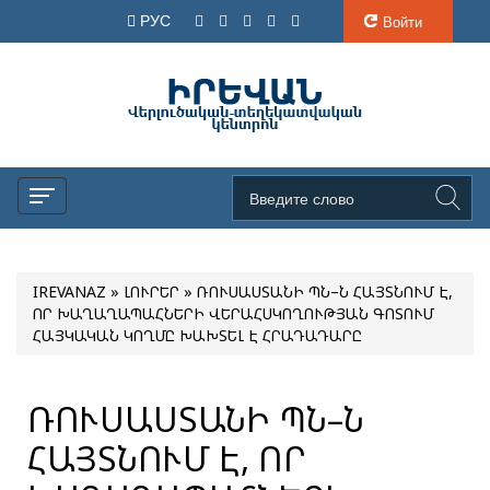
РУС
Войти
IREVANAZ
»
ԼՈՒՐԵՐ
» ՌՈՒՍԱՍՏԱՆԻ ՊՆ–Ն ՀԱՅՏՆՈՒՄ Է,
ՈՐ ԽԱՂԱՂԱՊԱՀՆԵՐԻ ՎԵՐԱՀՍԿՈՂՈՒԹՅԱՆ ԳՈՏՈՒՄ
ՀԱՅԿԱԿԱՆ ԿՈՂՄԸ ԽԱԽՏԵԼ Է ՀՐԱԴԱԴԱՐԸ
ՌՈՒՍԱՍՏԱՆԻ ՊՆ–Ն
ՀԱՅՏՆՈՒՄ Է, ՈՐ