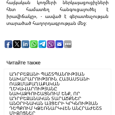
հայկական կողմերի ներկայացուցիչների
հետ համատեղ հանգուցալուծել է
իրավիճակը», - ասված է գերատեսչության
տարածած հաղորդագրության մեջ։
Читайте также
ԱԴՐԲԵՋԱՆԻ ՊԱՇՏՊԱՆՈՒԹՅԱՆ
ՆԱԽԱՐԱՐՈՒԹՅՈՒՆ. ՀԱՅԱՍՏԱՆԻ
ՌԱԶՄԱՔԱՂԱՔԱԿԱՆ
ՂԵԿԱՎԱՐՈՒԹՅԱՆԸ
ՆԱԽԱԶԳՈՒՇԱՑՆՈՒՄ ԵՆՔ, ՈՐ
ԱԴՐԲԵՋԱՆԱԿԱՆ ՏԱՐԱԾՔՆԵՐ
ԱՆՕՐԻՆԱԿԱՆ ԱՅՑԵՐԻ ԿՐԿՆՈՒԹՅԱՆ
ԴԵՊՔՈՒՄ ԿՁԵՌՆԱՐԿՎԵՆ ԱՆՀՐԱԺԵՇՏ
ՄԻՋՈՑՆԵՐ