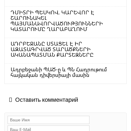
ԴՄԻՏՐԻ ՊԵՍԿՈՎ. ԿԱՐԵՎՈՐ Է
ՇԱՐՈՒՆԱԿԵԼ
ՊԱՅՄԱՆԱՎՈՐՎԱԾՈՒԹՅՈՒՆՆԵՐԻ
ԿԱՏԱՐՈՒՄԸ ՂԱՐԱԲԱՂՈՒՄ
ԱԴՐԲԵՋԱՆԸ ՍՏԱՑԵԼ Է ԻՐ
ԱԶԱՏԱԳՐՎԱԾ ՏԱՐԱԾՔՆԵՐԻ
ԱԿԱՆԱՊԱՏՄԱՆ ՔԱՐՏԵԶՆԵՐԸ
Ադրբեջանի ՊԱԾ-ը և ՊՆ Հադրութում
հայկական դիվերսիայի մասին
Оставить комментарий