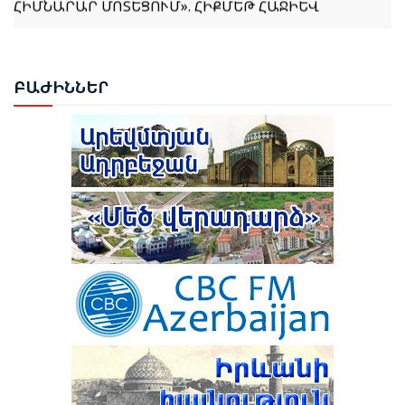
ՌՈՒԲԵՆ ՌՈՒԲԻՆՅԱՆԸ ԸՆՏՐՎԵՑ ԱԺ ՆԱԽԱԳԱՀ
ԲԱԺ
ԻՆՆԵՐ
ՆԱԽԱԳԱՀ ՎԱՀԱԳՆ ԽԱՉԱՏՈՒՐՅԱՆԸ ՍՏՈՐԱԳՐԵՑ
ՆԻԿՈԼ ՓԱՇԻՆՅԱՆԻՆ ՎԱՐՉԱՊԵՏ ՆՇԱՆԱԿԵԼՈՒ
ՄԱՍԻՆ ՀՐԱՄԱՆԱԳԻՐԸ
ԻԼՀԱՄ ԱԼԻԵՎ. ԿԵՆՏՐՈՆԱԿԱՆ ԱՍԻԱՅԻ ԵՐԿՐՆԵՐԻ
ՀԵՏ ՀԱՐԱԲԵՐՈՒԹՅՈՒՆՆԵՐԸ ԱԴՐԲԵՋԱՆԻ
ԱՐՏԱՔԻՆ ՔԱՂԱՔԱԿԱՆՈՒԹՅԱՆ ՀԻՄՆԱԿԱՆ
ԱՌԱՋՆԱՀԵՐԹՈՒԹՅՈՒՆՆԵՐԻՑ ՄԵԿՆ ԵՆ
ԹՈՒՐՔԻԱՅԻ ՀԵՏ ՀԱՏՈՒԿ ԲԱՆԱԳՆԱՑԻ ՀԵՏ
ԿԱՊՎԱԾ ՈՐՈՇՈՒՄ ԴԵՌ ՉԿԱ․ ՓԱՇԻՆՅԱՆ
ՆԱԽԱԳԱՀ ԻԼՀԱՄ ԱԼԻԵՎԸ ՄԱՍՆԱԿՑԵԼ Է
ՇՈՒՇԻԻ 4-ՐԴ ԳԼՈԲԱԼ ՄԵԴԻԱ ՖՈՐՈՒՄԻ ԲԱՑՄԱՆԸ