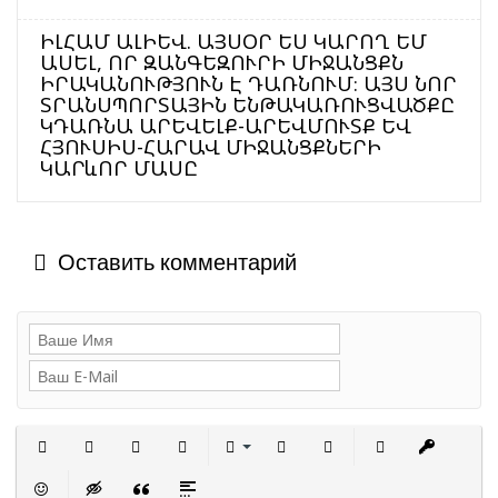
ԻԼՀԱՄ ԱԼԻԵՎ. ԱՅՍՕՐ ԵՍ ԿԱՐՈՂ ԵՄ
ԱՍԵԼ, ՈՐ ԶԱՆԳԵԶՈՒՐԻ ՄԻՋԱՆՑՔՆ
ԻՐԱԿԱՆՈՒԹՅՈՒՆ Է ԴԱՌՆՈՒՄ։ ԱՅՍ ՆՈՐ
ՏՐԱՆՍՊՈՐՏԱՅԻՆ ԵՆԹԱԿԱՌՈՒՑՎԱԾՔԸ
ԿԴԱՌՆԱ ԱՐԵՎԵԼՔ-ԱՐԵՎՄՈՒՏՔ ԵՎ
ՀՅՈՒՍԻՍ-ՀԱՐԱՎ ՄԻՋԱՆՑՔՆԵՐԻ
ԿԱՐևՈՐ ՄԱՍԸ
Оставить комментарий
Полужирный
Курсив
Подчеркнутый
Зачеркнутый
Выравнивание
Нумерованный список
Маркированный сп
Вставить с
Встав