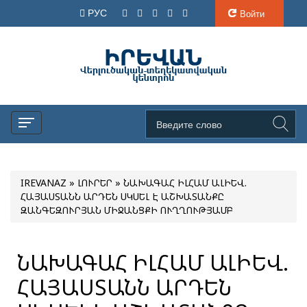
РУС
Войти
IREVANAZ
»
ԼՈՒՐԵՐ
» ՆԱԽԱԳԱՀ ԻԼՀԱՄ ԱԼԻԵՎ.
ՀԱՅԱՍՏԱՆՆ ԱՐԴԵՆ ՍԿՍԵԼ Է ԱՇԽԱՏԱՆՔԸ
ԶԱՆԳԵԶՈՒՐՅԱՆ ՄԻՋԱՆՑՔԻ ՈՒՂՂՈՒԹՅԱՄԲ
ՆԱԽԱԳԱՀ ԻԼՀԱՄ ԱԼԻԵՎ.
ՀԱՅԱՍՏԱՆՆ ԱՐԴԵՆ