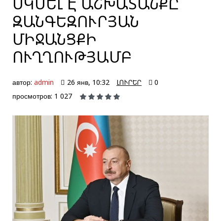
ՍԿՍԵԼ Է ԱՇԽԱՏԱՆՔԸ
ԶԱՆԳԵԶՈՒՐՅԱՆ
ՄԻՋԱՆՑՔԻ
ՈՒՂՂՈՒԹՅԱՄԲ
автор:
admin
26 янв, 10:32
ԼՈՒՐԵՐ
0
просмотров: 1 027