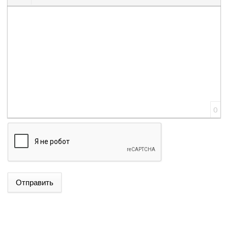
Вставить смайлик
Вставка скрытого текста
Вставка цитаты
Вставка спойлера
0
ՌՈՒԲԵՆ ՌՈՒԲԻՆՅԱՆԸ ԸՆՏՐՎԵՑ ԱԺ ՆԱԽԱԳԱՀ
Отправить
ՆԱԽԱԳԱՀ ՎԱՀԱԳՆ ԽԱՉԱՏՈՒՐՅԱՆԸ ՍՏՈՐԱԳՐԵՑ