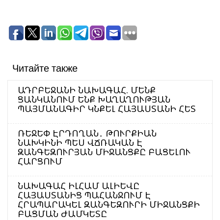
Читайте также
ԱԴՐԲԵՋԱՆԻ ՆԱԽԱԳԱՀ. ՄԵՆՔ
ՑԱՆԿԱՆՈՒՄ ԵՆՔ ԽԱՂԱՂՈՒԹՅԱՆ
ՊԱՅՄԱՆԱԳԻՐ ԿՆՔԵԼ ՀԱՅԱՍՏԱՆԻ ՀԵՏ
ՌԵՋԵՓ ԷՐԴՈՂԱՆ․ ԹՈՒՐՔԻԱՆ
ՆԱԽԿԻՆԻ ՊԵՍ ՎՃՌԱԿԱՆ Է
ԶԱՆԳԵԶՈՒՐՅԱՆ ՄԻՋԱՆՑՔԸ ԲԱՑԵԼՈՒ
ՀԱՐՑՈՒՄ
ՆԱԽԱԳԱՀ ԻԼՀԱՄ ԱԼԻԵՎԸ
ՀԱՅԱՍՏԱՆԻՑ ՊԱՀԱՆՋՈՒՄ Է
ՀՐԱՊԱՐԱԿԵԼ ԶԱՆԳԵԶՈՒՐԻ ՄԻՋԱՆՑՔԻ
ԲԱՑՄԱՆ ԺԱՄԿԵՏԸ