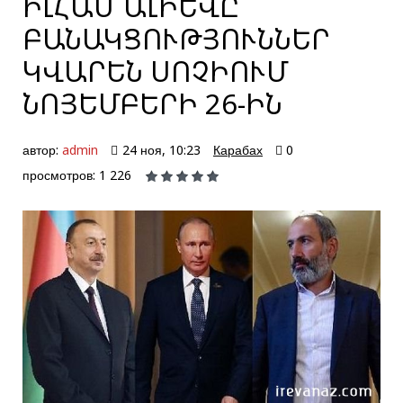
ԻԼՀԱՄ ԱԼԻԵՎԸ
ԲԱՆԱԿՑՈՒԹՅՈՒՆՆԵՐ
ԿՎԱՐԵՆ ՍՈՉԻՈՒՄ
ՆՈՅԵՄԲԵՐԻ 26-ԻՆ
автор:
admin
24 ноя, 10:23
Карабах
0
просмотров: 1 226