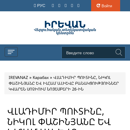
РУС
Войти
IREVANAZ
»
Карабах
» ՎԼԱԴԻՄԻՐ ՊՈՒՏԻՆԸ, ՆԻԿՈԼ
ՓԱՇԻՆՅԱՆԸ ԵՎ ԻԼՀԱՄ ԱԼԻԵՎԸ ԲԱՆԱԿՑՈՒԹՅՈՒՆՆԵՐ
ԿՎԱՐԵՆ ՍՈՉԻՈՒՄ ՆՈՅԵՄԲԵՐԻ 26-ԻՆ
ՎԼԱԴԻՄԻՐ ՊՈՒՏԻՆԸ,
ՆԻԿՈԼ ՓԱՇԻՆՅԱՆԸ ԵՎ