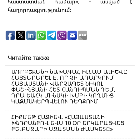
հաստատման համար», - ասված է
հաղորդագրությունում։
Читайте также
ԱԴՐԲԵՋԱՆԻ ՆԱԽԱԳԱՀ ԻԼՀԱՄ ԱԼԻԵՎԸ
ՀԱՅՏԱՐԱՐԵԼ Է, ՈՐ ՉԻ ԱՌԱՐԿՈՒՄ
ՀԱՅԱՍՏԱՆԻ ՎԱՐՉԱՊԵՏ ՆԻԿՈԼ
ՓԱՇԻՆՅԱՆԻ ՀԵՏ ՀԱՆԴԻՊՄԱՆ ԴԵՄ,
ԴՐԱ ԵԱՀԿ ՄԻՆՍԿԻ ԽՄԲԻ ԿՈՂՄԻՑ
ԿԱԶՄԱԿԵՐՊՎԵԼՈՒ ԴԵՊՔՈՒՄ
ՀԻՔՄԵԹ ՀԱՋԻԵՎ. «ՀԱՅԱՍՏԱՆԻ
ԽՆԴՐԱՆՔՈՎ ԵՎՍ 10 ՕՐ ԵՐԿԱՐԱՑՎԵՑ
ՔԵԼԲԱՋԱՐԻ ԱԶԱՏՄԱՆ ԺԱՄԿԵՏԸ»