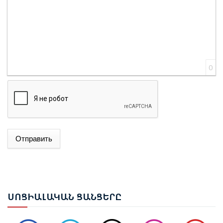
0
Отправить
ԱԴՐԲԵՋԱՆԻ ԱԳ ՆԱԽԱՐԱՐ ՋԵՅՀՈՒՆ ԲԱՅՐԱՄՈՎԸ
ՊԱՇՏՈՆԱԿԱՆ ԱՅՑՈՎ ԺԱՄԱՆԵԼ Է ՈՒԿՐԱԻՆԱ
ԵՐԵՎԱՆՈՒՄ ԿԱՅԱՑԵԼ Է ԱՆԻԻ ԿԱՄՐՋԻ
ՍՈՑ
ԻԱԼԱԿԱՆ ՑԱՆՑԵՐԸ
ՎԵՐԱԿԱՆԳՆՄԱՆ ՀԱՐՑԵՐՈՎ ՀԱՅԱՍՏԱՆ-ԹՈՒՐՔԻԱ
ԱՇԽԱՏԱՆՔԱՅԻՆ ԽՄԲԻ ՀԱՆԴԻՊՈՒՄԸ