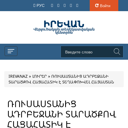
РУС
Войти
IREVANAZ
»
ԼՈՒՐԵՐ
» ՌՈՒՍԱՍՏԱՆԻՑ ԱԴՐԲԵՋԱՆԻ
ՏԱՐԱԾՔՈՎ ՀԱՑԱՀԱՏԻԿ Է ՏԵՂԱՓՈԽՎԵԼ ՀԱՅԱՍՏԱՆ
ՌՈՒՍԱՍՏԱՆԻՑ
ԱԴՐԲԵՋԱՆԻ ՏԱՐԱԾՔՈՎ
ՀԱՑԱՀԱՏԻԿ Է