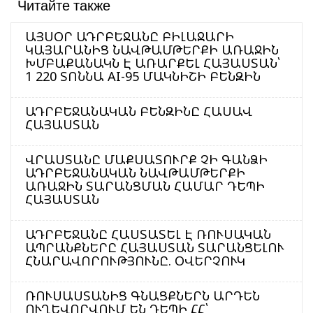
Читайте также
ԱՅՍՕՐ ԱԴՐԲԵՋԱՆԸ ԲԻԼԱՋԱՐԻ
ԿԱՅԱՐԱՆԻՑ ՆԱՎԹԱՄԹԵՐՔԻ ԱՌԱՋԻՆ
ԽՄԲԱՔԱՆԱԿՆ Է ԱՌԱՐՔԵԼ ՀԱՅԱՍՏԱՆ՝
1 220 ՏՈՆՆԱ AI-95 ՄԱԿՆԻՇԻ ԲԵՆԶԻՆ
ԱԴՐԲԵՋԱՆԱԿԱՆ ԲԵՆԶԻՆԸ ՀԱՍԱՎ
ՀԱՅԱՍՏԱՆ
ՎՐԱՍՏԱՆԸ ՄԱՔՍԱՏՈՒՐՔ ՉԻ ԳԱՆՁԻ
ԱԴՐԲԵՋԱՆԱԿԱՆ ՆԱՎԹԱՄԹԵՐՔԻ
ԱՌԱՋԻՆ ՏԱՐԱՆՑՄԱՆ ՀԱՄԱՐ ԴԵՊԻ
ՀԱՅԱՍՏԱՆ
ԱԴՐԲԵՋԱՆԸ ՀԱՍՏԱՏԵԼ Է ՌՈՒՍԱԿԱՆ
ԱՊՐԱՆՔՆԵՐԸ ՀԱՅԱՍՏԱՆ ՏԱՐԱՆՑԵԼՈՒ
ՀՆԱՐԱՎՈՐՈՒԹՅՈՒՆԸ. ՕՎԵՐՉՈՒԿ
ՌՈՒՍԱՍՏԱՆԻՑ ԳՆԱՑՔՆԵՐՆ ԱՐԴԵՆ
ՈՒՂԵՎՈՐՎՈՒՄ ԵՆ ԴԵՊԻ ՀՀ՝