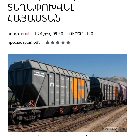
ՏԵՂԱՓՈԽՎԵԼ
ՀԱՅԱՍՏԱՆ
автор:
emil
24 дек, 09:50
ԼՈՒՐԵՐ
0
просмотров: 689