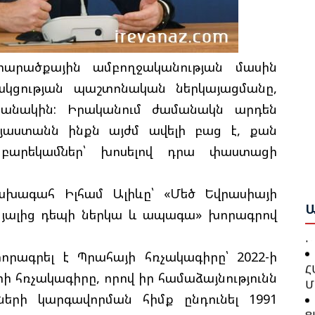
Բ
Հ
տարածքային ամբողջականության մասին
Շ
Դ
Բ
ակցության պաշտոնական ներկայացմանը,
անակին: Իրականում ժամանակն արդեն
Բ
Ա
այաստանն ինքն այժմ ավելի բաց է, քան
Ո
Ս
Ա
 բարեկամներ՝ խոսելով դրա փաստացի
Ա
Ը
Գ
Հ
Ն
ախագահ Իլհամ Ալիևը՝ «Մեծ Եվրասիայի
Կ
Ա
ցյալից դեպի ներկա և ապագա» խորագրով
Պ
Խ
:
Հ
որագրել է Պրահայի հռչակագիրը՝ 2022-ի
Հ
Մ
իի հռչակագիրը, որով իր համաձայնությունն
Դ
Հ
նների կարգավորման հիմք ընդունել 1991
Ց
Հ