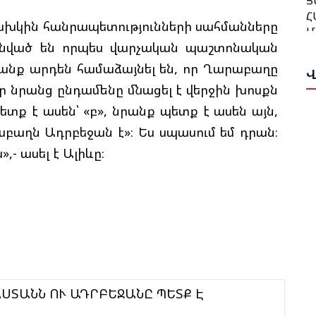
Հ
Մ
Մ
ախկին հանրապետությունների սահմանները
Ա
ւնված են որպես վարչական պաշտոնական
Ա
Ո
րանք արդեն համաձայնել են, որ Ղարաբաղը
Վ
Թ
Ն
որ նրանց ընդամենը մնացել է վերջին խոսքն
Վ
պետք է ասեն՝ «բ», նրանք պետք է ասեն այն,
Թ
Հ
աբաղն Ադրբեջան է»։ Ես սպասում եմ դրան։
Ի
T
,- ասել է Ալիևը։
Պ
Ս
Փ
Հ
Ա
Ղ
Ս
Ա
Ա
Հ
Ի
Գ
Գ
Շ