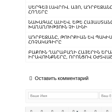
ՍԵՐԳԵՅ ԼԱՎՐՈՎ. ԱՅՈ, ԱԴՐԲԵՋԱ
ՀՈՂԵՐԸ
ՆԱԽԱԳԱՀ ԱԼԻԵՎ. ԵԹԵ ՀԱՅԱՍՏԱՆԸ
ԽԱՂԱՂՈՒԹՅՈՒՆ ՉԻ ԼԻՆԻ
ԱԴՐԲԵՋԱՆԸ, ԹՈՒՐՔԻԱՆ ԵՎ ՊԱԿԻՍ
ՀՌՉԱԿԱԳԻՐԸ
ԲԱՔՈՒՆ ՂԱՐԱԲԱՂԻ ՀԱՅԵՐԻՆ ԵՐԱ
ԻՐԱՎՈՒՆՔՆԵՐԸ, ՈՐՈՆՑՈՎ ՕԺՏՎԱ
Оставить комментарий