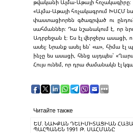
թվականի Ալմա-Աթայի հռչակագիրը։
«Ալմա-Աթայի հռչակագրում ԽՍՀՄ ն
փաստացիորեն գծագրված ու ընդո
սահմաններ։ Դա նշանակում է, որ ն
Ադրբեջան է։ Ես էլ վերջերս ասացի, 
ասել։ Նրանք ասել են՝ «ա», հիմա էլ 
ինչը ես ասացի, հենց այդպես՝ «Ղար
Հույս ունեմ, որ դրա ժամանակն էլ կգա»
Читайте также
ԵՄ. ՆԱԽՔԱՆ ԴԵԼԻՄԻՏԱՑԻԱՆ ՀԱՅԱՍՏԱՆՆ ՈՒ ԱԴՐԲԵՋԱՆԸ ՊԵՏՔ Է
ՊԱՀՊԱՆԵՆ 1991 Թ. ՍԱՀՄԱՆԸ