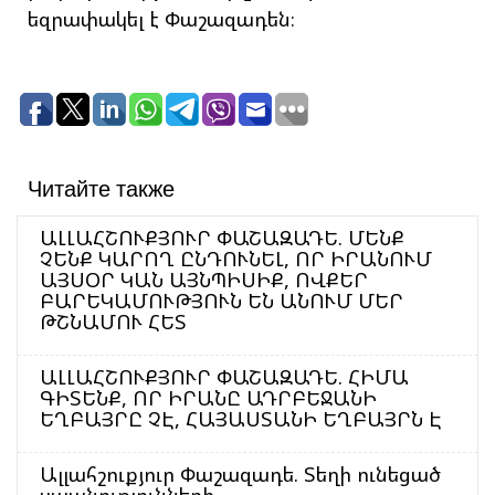
եզրափակել է Փաշազադեն։
Читайте также
ԱԼԼԱՀՇՈՒՔՅՈՒՐ ՓԱՇԱԶԱԴԵ. ՄԵՆՔ
ՉԵՆՔ ԿԱՐՈՂ ԸՆԴՈՒՆԵԼ, ՈՐ ԻՐԱՆՈՒՄ
ԱՅՍՕՐ ԿԱՆ ԱՅՆՊԻՍԻՔ, ՈՎՔԵՐ
ԲԱՐԵԿԱՄՈՒԹՅՈՒՆ ԵՆ ԱՆՈՒՄ ՄԵՐ
ԹՇՆԱՄՈՒ ՀԵՏ
ԱԼԼԱՀՇՈՒՔՅՈՒՐ ՓԱՇԱԶԱԴԵ. ՀԻՄԱ
ԳԻՏԵՆՔ, ՈՐ ԻՐԱՆԸ ԱԴՐԲԵՋԱՆԻ
ԵՂԲԱՅՐԸ ՉԷ, ՀԱՅԱՍՏԱՆԻ ԵՂԲԱՅՐՆ Է
Ալլահշուքյուր Փաշազադե. Տեղի ունեցած