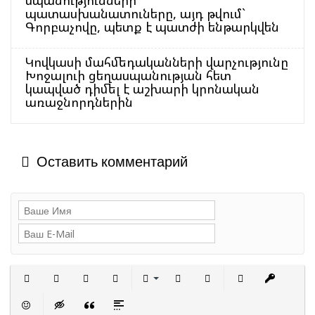
սպանությունների
պատասխանատուները, այդ թվում`
Գորբաչովը, պետք է պատժի ենթարկվեն
Կովկասի մահմեդականների վարչությունը
Խոջալուի ցեղասպանության հետ
կապված դիմել է աշխարի կրոնական
առաջնորդներին
Оставить комментарий
Полужирный
Курсив
Подчеркнутый
Зачеркнутый
Выравнивание
Нумерованный список
Маркированный сп
Вставить с
Встав