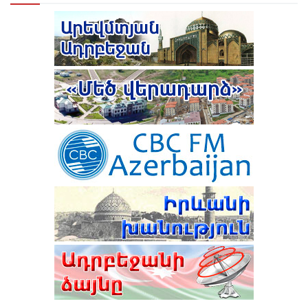
ՆԱԽԱԳԱՀ ՎԱՀԱԳՆ ԽԱՉԱՏՈՒՐՅԱՆԸ ՍՏՈՐԱԳՐԵՑ
ՆԻԿՈԼ ՓԱՇԻՆՅԱՆԻՆ ՎԱՐՉԱՊԵՏ ՆՇԱՆԱԿԵԼՈՒ
ՄԱՍԻՆ ՀՐԱՄԱՆԱԳԻՐԸ
ԻԼՀԱՄ ԱԼԻԵՎ. ԿԵՆՏՐՈՆԱԿԱՆ ԱՍԻԱՅԻ ԵՐԿՐՆԵՐԻ
ՀԵՏ ՀԱՐԱԲԵՐՈՒԹՅՈՒՆՆԵՐԸ ԱԴՐԲԵՋԱՆԻ
ԱՐՏԱՔԻՆ ՔԱՂԱՔԱԿԱՆՈՒԹՅԱՆ ՀԻՄՆԱԿԱՆ
ԱՌԱՋՆԱՀԵՐԹՈՒԹՅՈՒՆՆԵՐԻՑ ՄԵԿՆ ԵՆ
ԹՈՒՐՔԻԱՅԻ ՀԵՏ ՀԱՏՈՒԿ ԲԱՆԱԳՆԱՑԻ ՀԵՏ
ԿԱՊՎԱԾ ՈՐՈՇՈՒՄ ԴԵՌ ՉԿԱ․ ՓԱՇԻՆՅԱՆ
ՆԱԽԱԳԱՀ ԻԼՀԱՄ ԱԼԻԵՎԸ ՄԱՍՆԱԿՑԵԼ Է
ՇՈՒՇԻԻ 4-ՐԴ ԳԼՈԲԱԼ ՄԵԴԻԱ ՖՈՐՈՒՄԻ ԲԱՑՄԱՆԸ
ԻՆՉՈ՞Ւ Է ՆԱԽԱԳԱՀ ԱԼԻԵՎԸ ԲԱՑԱՀԱՅՏՈՐԵՆ
ՋԱՆԵՍ ՆԱԶԱՐՅԱՆԸ ՈՍԿԵ ՄԵԴԱԼ ՆՎԱՃԵՑ
ՊԱՇՏՊԱՆՈՒՄ ՈՒԿՐԱԻՆԱՆ, ՄԻՆՉԴԵՌ
ԲԱՔՎՈՒՄ
ԿԵՆՏՐՈՆԱԿԱՆ ԱՍԻԱՅԻ ԱՌԱՋՆՈՐԴՆԵՐԸ ԼՌՈՒՄ
ԵՆ
ՆԱԽԱԳԱՀ ԻԼՀԱՄ ԱԼԻԵՎԸ ՇՈՒՇԱՅՒ 4-ՐԴ