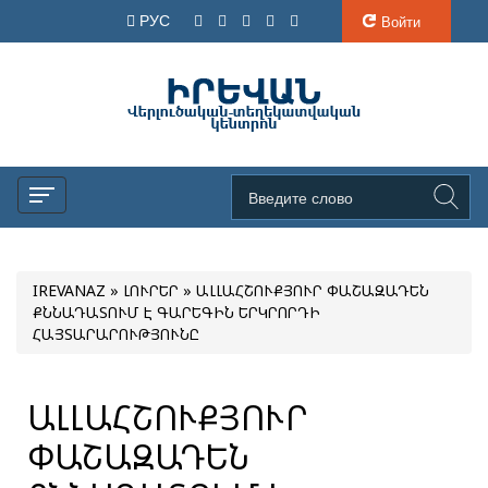
РУС
Войти
IREVANAZ
»
ԼՈՒՐԵՐ
» ԱԼԼԱՀՇՈՒՔՅՈՒՐ ՓԱՇԱԶԱԴԵՆ
ՔՆՆԱԴԱՏՈՒՄ Է ԳԱՐԵԳԻՆ ԵՐԿՐՈՐԴԻ
ՀԱՅՏԱՐԱՐՈՒԹՅՈՒՆԸ
ԱԼԼԱՀՇՈՒՔՅՈՒՐ
ՓԱՇԱԶԱԴԵՆ