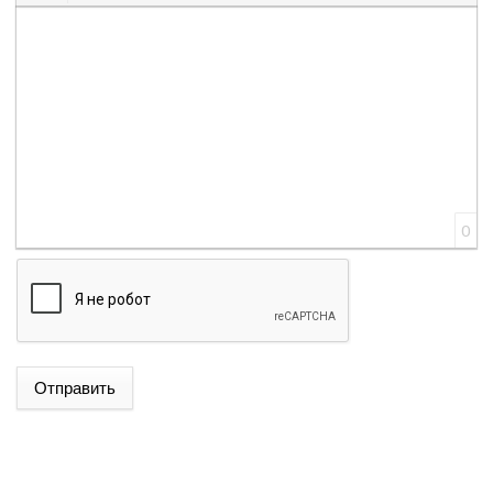
Вставить смайлик
Вставка скрытого текста
Вставка цитаты
Вставка спойлера
0
Отправить
ԱԴՐԲԵՋԱՆԻ ԱԳ ՆԱԽԱՐԱՐ ՋԵՅՀՈՒՆ ԲԱՅՐԱՄՈՎԸ
ՊԱՇՏՈՆԱԿԱՆ ԱՅՑՈՎ ԺԱՄԱՆԵԼ Է ՈՒԿՐԱԻՆԱ