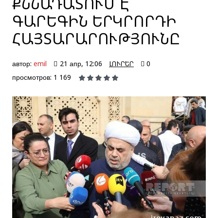
ՔՆՆԱԴԱՏՈՒՄ Է
ԳԱՐԵԳԻՆ ԵՐԿՐՈՐԴԻ
ՀԱՅՏԱՐԱՐՈՒԹՅՈՒՆԸ
автор:
emil
21 апр, 12:06
ԼՈՒՐԵՐ
0
просмотров: 1 169