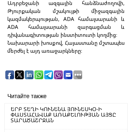
Ադրբեջանի ազգային հանձնաժողովի,
Թյուրքական մշակույթի միջազգային
կազմակերպության, ADA համալսարանի և
ADA համալսարանի զարգացման և
դիվանագիտության ինստիտուտի կողմից։
Նախարարի խոսքով, Հայաստանը մշտապես
մերժել է այդ առաջարկները։
Читайте также
ԵՐԲ ՏԵՂԻ ԿՈՒՆԵՆԱ ՅՈՒՆԵՍԿՕ-Ի
ՓԱՍՏԱՀԱՎԱՔ ԱՌԱՔԵԼՈՒԹՅԱՆ ԱՅՑԸ
ՏԱՐԱԾԱՇՐՋԱՆ