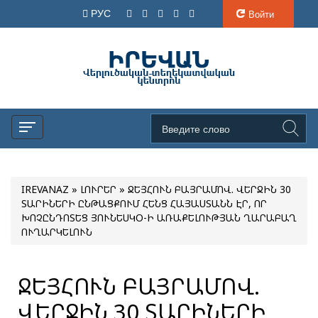
РУС
Войти
IREVANAZ
»
ԼՈՒՐԵՐ
» ՋԵՅՀՈՒՆ ԲԱՅՐԱՄՈՎ. ՎԵՐՋԻՆ 30
ՏԱՐԻՆԵՐԻ ԸՆԹԱՑՔՈՒՄ ՀԵՆՑ ՀԱՅԱՍՏԱՆՆ ԷՐ, ՈՐ
ԽՈՉԸՆԴՈՏԵՑ ՅՈՒՆԵՍԿՕ-Ի ԱՌԱՔԵԼՈՒԹՅԱՆ ՂԱՐԱԲԱՂ
ՈՒՂԱՐԿԵԼՈՒՆ
ՋԵՅՀՈՒՆ ԲԱՅՐԱՄՈՎ.
ՎԵՐՋԻՆ 30 ՏԱՐԻՆԵՐԻ