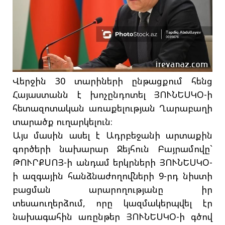
Վերջին 30 տարիների ընթացքում հենց
Հայաստանն է խոչընդոտել ՅՈՒՆԵՍԿՕ-ի
հետազոտական առաքելության Ղարաբաղի
տարածք ուղարկելուն։
Այս մասին ասել է Ադրբեջանի արտաքին
գործերի նախարար Ջեյհուն Բայրամովը`
ԹՈՒՐՔՍՈՅ-ի անդամ երկրների ՅՈՒՆԵՍԿՕ-
ի ազգային հանձնաժողովների 9-րդ նիստի
բացման արարողությանը իր
տեսաուղերձում, որը կազմակերպվել էր
նախագահին առընթեր ՅՈՒՆԵՍԿՕ-ի գծով