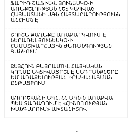
ՖԱՐԻԴ ՇԱՖԻԵՎ. ՅՈՒՆԵՍԿՕ-Ի
ԱՌԱՔԵԼՈՒԹՅԱՆ ՀԵՏ ԿԱՊՎԱԾ
ՀԱՅԱՍՏԱՆԻ ԱԳՆ ՀԱՅՏԱՐԱՐՈՒԹՅՈՒՆՆ
ԱՆՀԻՄՆ Է
ՇՈՒՇԱ ՔԱՂԱՔԸ ԱՌԱՋԱՐԿՎՈՒՄ Է
ՆԵՐԱՌԵԼ ՅՈՒՆԵՍԿՕ-Ի
ՀԱՄԱՇԽԱՐՀԱՅԻՆ ԺԱՌԱՆԳՈՒԹՅԱՆ
ՑԱՆԿՈՒՄ
ՋԵՅՀՈՒՆ ԲԱՅՐԱՄՈՎ. ՀԱՅԿԱԿԱՆ
ԿՈՂՄԸ ԱԿՏԻՎԱՑՐԵԼ Է ՍԱԴՐԱՆՔՆԵՐԸ
ԵՄ ԱՌԱՔԵԼՈՒԹՅԱՆ ԻՐԱԿԱՆԱՑՄԱՆ
ԸՆԹԱՑՔՈՒՄ
ԱԴՐԲԵՋԱՆԻ ԱԳՆ. ՀՀ ԱԳՆ-Ն ԱՌԱՋՎԱ
ՊԵՍ ՏԱՌԱՊՈՒՄ Է «ՀԻՇՈՂՈՒԹՅԱՆ
ԽԱՆԳԱՐՈՒՄ» ԱԽՏԱՆԻՇՈՎ