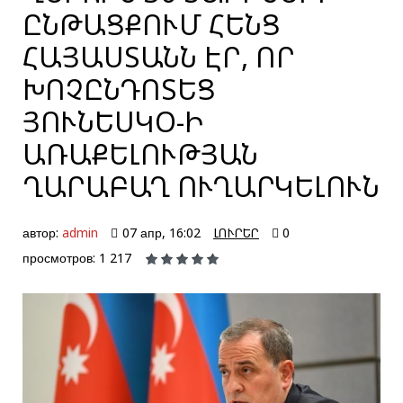
ԸՆԹԱՑՔՈՒՄ ՀԵՆՑ
ՀԱՅԱՍՏԱՆՆ ԷՐ, ՈՐ
ԽՈՉԸՆԴՈՏԵՑ
ՅՈՒՆԵՍԿՕ-Ի
ԱՌԱՔԵԼՈՒԹՅԱՆ
ՂԱՐԱԲԱՂ ՈՒՂԱՐԿԵԼՈՒՆ
автор:
admin
07 апр, 16:02
ԼՈՒՐԵՐ
0
просмотров: 1 217