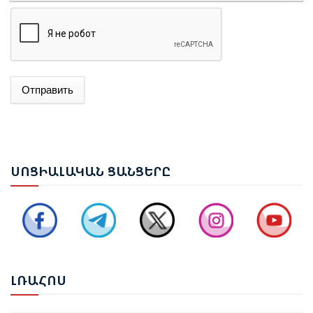
Отправить
ԱԴՐԲԵՋԱՆԻ ԱԳ ՆԱԽԱՐԱՐ ՋԵՅՀՈՒՆ ԲԱՅՐԱՄՈՎԸ
ՊԱՇՏՈՆԱԿԱՆ ԱՅՑՈՎ ԺԱՄԱՆԵԼ Է ՈՒԿՐԱԻՆԱ
ԵՐԵՎԱՆՈՒՄ ԿԱՅԱՑԵԼ Է ԱՆԻԻ ԿԱՄՐՋԻ
ՍՈՑ
ԻԱԼԱԿԱՆ ՑԱՆՑԵՐԸ
ՎԵՐԱԿԱՆԳՆՄԱՆ ՀԱՐՑԵՐՈՎ ՀԱՅԱՍՏԱՆ-ԹՈՒՐՔԻԱ
ԱՇԽԱՏԱՆՔԱՅԻՆ ԽՄԲԻ ՀԱՆԴԻՊՈՒՄԸ
ՔՆՆԱՐԿՎԵԼ Է ՀՀ ԿԱՌԱՎԱՐՈՒԹՅԱՆ 2026–2031
ԹՎԱԿԱՆՆԵՐԻ ԾՐԱԳՐԻ ՆԱԽԱԳԻԾԸ
ԼՌԱ
ՀՈՍ
«ՄԵՆՔ ԴՐԱԿԱՆ ԵՆՔ ԳՆԱՀԱՏՈՒՄ ԱՅՆ ՓԱՍՏԸ, ՈՐ