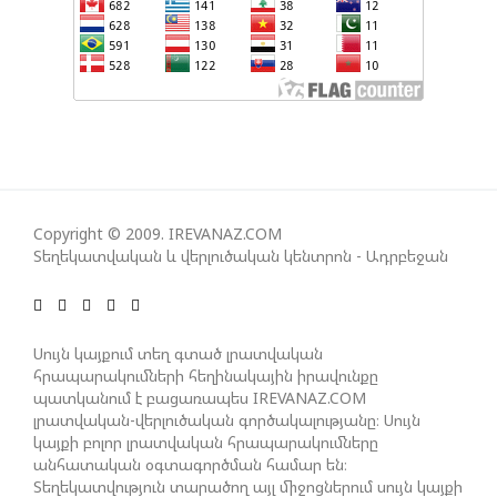
ԿՅԱՆՔԻ ԿՈՉՄԱՆ ՇԱՆՍԵՐՆ ԱՅՍ ՊԱՀԻՆ
ՀԱՊԿ-Ի ՄԱՍՆԱԿՑՈՒԹՅՈՒՆԸ ՂԱՐԱԲԱՂՅԱՆ
ՀԱԿԱՄԱՐՏՈՒԹՅԱՆՆ ԱՆՀՆԱՐ ԷՐ․ ԶԱԽԱՐՈՎԱ
ԻՐԱՆԱԿԱՆ ԵՐԿՈՒ ԼՐԱՏՎԱՄԻՋՈՑԻ
ԳՈՐԾՈՒՆԵՈՒԹՅՈՒՆ ԱԴՐԲԵՋԱՆՈՒՄ ԱՆՕՐԻՆԱԿԱՆ
Copyright © 2009. IREVANAZ.COM
Է ՃԱՆԱՉՎԵԼ
Տեղեկատվական և վերլուծական կենտրոն - Ադրբեջան
ՆԱԽԱԳԱՀ ԻԼՀԱՄ ԱԼԻԵՎԸ ՇՆՈՐՀԱՎՈՐԵԼ Է ԻՐ
Սույն կայքում տեղ գտած լրատվական
ՄԱԼԴԻՎՑԻ ԳՈՐԾԸՆԿԵՐ ՄՈՀԱՄՄԵԴ ՄՈՒԻԶԱՅԻՆ.
հրապարակումների հեղինակային իրավունքը
«ՄԵՆՔ ԳՈՀ ԵՆՔ ԱԴՐԲԵՋԱՆԻ ԵՎ ՄԱԼԴԻՎՆԵՐԻ
պատկանում է բացառապես IREVANAZ.COM
ՄԻՋԵՎ ՀԱՐԱԲԵՐՈՒԹՅՈՒՆՆԵՐԻ ԴԻՆԱՄԻԿ
լրատվական-վերլուծական գործակալությանը։ Սույն
ԶԱՐԳԱՑՈՒՄԻՑ»
կայքի բոլոր լրատվական հրապարակումները
անհատական օգտագործման համար են։
Տեղեկատվություն տարածող այլ միջոցներում սույն կայքի