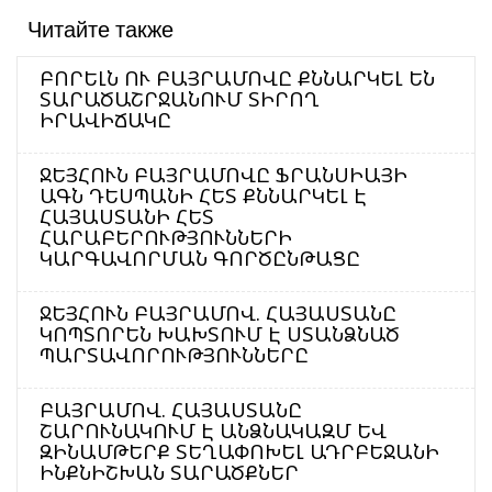
Читайте также
ԲՈՐԵԼՆ ՈՒ ԲԱՅՐԱՄՈՎԸ ՔՆՆԱՐԿԵԼ ԵՆ
ՏԱՐԱԾԱՇՐՋԱՆՈՒՄ ՏԻՐՈՂ
ԻՐԱՎԻՃԱԿԸ
ՋԵՅՀՈՒՆ ԲԱՅՐԱՄՈՎԸ ՖՐԱՆՍԻԱՅԻ
ԱԳՆ ԴԵՍՊԱՆԻ ՀԵՏ ՔՆՆԱՐԿԵԼ Է
ՀԱՅԱՍՏԱՆԻ ՀԵՏ
ՀԱՐԱԲԵՐՈՒԹՅՈՒՆՆԵՐԻ
ԿԱՐԳԱՎՈՐՄԱՆ ԳՈՐԾԸՆԹԱՑԸ
ՋԵՅՀՈՒՆ ԲԱՅՐԱՄՈՎ. ՀԱՅԱՍՏԱՆԸ
ԿՈՊՏՈՐԵՆ ԽԱԽՏՈՒՄ Է ՍՏԱՆՁՆԱԾ
ՊԱՐՏԱՎՈՐՈՒԹՅՈՒՆՆԵՐԸ
ԲԱՅՐԱՄՈՎ. ՀԱՅԱՍՏԱՆԸ
ՇԱՐՈՒՆԱԿՈՒՄ Է ԱՆՁՆԱԿԱԶՄ ԵՎ
ԶԻՆԱՄԹԵՐՔ ՏԵՂԱՓՈԽԵԼ ԱԴՐԲԵՋԱՆԻ
ԻՆՔՆԻՇԽԱՆ ՏԱՐԱԾՔՆԵՐ