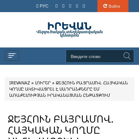
РУС
Войти
IREVANAZ
»
ԼՈՒՐԵՐ
» ՋԵՅՀՈՒՆ ԲԱՅՐԱՄՈՎ. ՀԱՅԿԱԿԱՆ
ԿՈՂՄԸ ԱԿՏԻՎԱՑՐԵԼ Է ՍԱԴՐԱՆՔՆԵՐԸ ԵՄ
ԱՌԱՔԵԼՈՒԹՅԱՆ ԻՐԱԿԱՆԱՑՄԱՆ ԸՆԹԱՑՔՈՒՄ
ՋԵՅՀՈՒՆ ԲԱՅՐԱՄՈՎ.
ՀԱՅԿԱԿԱՆ ԿՈՂՄԸ