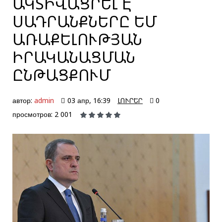
ԱԿՏԻՎԱՑՐԵԼ Է
ՍԱԴՐԱՆՔՆԵՐԸ ԵՄ
ԱՌԱՔԵԼՈՒԹՅԱՆ
ԻՐԱԿԱՆԱՑՄԱՆ
ԸՆԹԱՑՔՈՒՄ
автор:
admin
03 апр, 16:39
ԼՈՒՐԵՐ
0
просмотров: 2 001