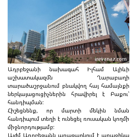
Ադրբեջանի նախագահ Իլհամ Ալիևի
աշխատակազմն Ղարաբաղի
տարածաշրջանում բնակվող հայ համայնքի
ներկայացուցիչներին հրավիրել է Բաքու՝
հանդիպման:
Հիշեցնենք, որ մարտի մեկին նման
հանդիպում տեղի է ունեցել ռուսական կողմի
միջնորդությամբ:
Այժմ Ադրբեջանն առաջարկում է առաջիկա