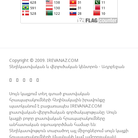
ԿՅԱՆՔԻ ԿՈՉՄԱՆ ՇԱՆՍԵՐՆ ԱՅՍ ՊԱՀԻՆ
ՀԱՊԿ-Ի ՄԱՍՆԱԿՑՈՒԹՅՈՒՆԸ ՂԱՐԱԲԱՂՅԱՆ
ՀԱԿԱՄԱՐՏՈՒԹՅԱՆՆ ԱՆՀՆԱՐ ԷՐ․ ԶԱԽԱՐՈՎԱ
ԻՐԱՆԱԿԱՆ ԵՐԿՈՒ ԼՐԱՏՎԱՄԻՋՈՑԻ
ԳՈՐԾՈՒՆԵՈՒԹՅՈՒՆ ԱԴՐԲԵՋԱՆՈՒՄ ԱՆՕՐԻՆԱԿԱՆ
Copyright © 2009. IREVANAZ.COM
Է ՃԱՆԱՉՎԵԼ
Տեղեկատվական և վերլուծական կենտրոն - Ադրբեջան
ՆԱԽԱԳԱՀ ԻԼՀԱՄ ԱԼԻԵՎԸ ՇՆՈՐՀԱՎՈՐԵԼ Է ԻՐ
Սույն կայքում տեղ գտած լրատվական
ՄԱԼԴԻՎՑԻ ԳՈՐԾԸՆԿԵՐ ՄՈՀԱՄՄԵԴ ՄՈՒԻԶԱՅԻՆ.
հրապարակումների հեղինակային իրավունքը
«ՄԵՆՔ ԳՈՀ ԵՆՔ ԱԴՐԲԵՋԱՆԻ ԵՎ ՄԱԼԴԻՎՆԵՐԻ
պատկանում է բացառապես IREVANAZ.COM
ՄԻՋԵՎ ՀԱՐԱԲԵՐՈՒԹՅՈՒՆՆԵՐԻ ԴԻՆԱՄԻԿ
լրատվական-վերլուծական գործակալությանը։ Սույն
ԶԱՐԳԱՑՈՒՄԻՑ»
կայքի բոլոր լրատվական հրապարակումները
անհատական օգտագործման համար են։
Տեղեկատվություն տարածող այլ միջոցներում սույն կայքի
հրապարակումների (մասնակի կամ ամբողջական)
ՇԱՐՈՒՆԱԿՎՈՒՄ Է «ՄԵԾ ՎԵՐԱԴԱՐՁ» ԾՐԱԳՐԻ