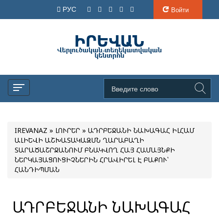
РУС
Войти
IREVANAZ
»
ԼՈՒՐԵՐ
» ԱԴՐԲԵՋԱՆԻ ՆԱԽԱԳԱՀ ԻԼՀԱՄ
ԱԼԻԵՎԻ ԱՇԽԱՏԱԿԱԶՄՆ ՂԱՐԱԲԱՂԻ
ՏԱՐԱԾԱՇՐՋԱՆՈՒՄ ԲՆԱԿՎՈՂ ՀԱՅ ՀԱՄԱՅՆՔԻ
ՆԵՐԿԱՅԱՑՈՒՑԻՉՆԵՐԻՆ ՀՐԱՎԻՐԵԼ Է ԲԱՔՈՒ՝
ՀԱՆԴԻՊՄԱՆ
ԱԴՐԲԵՋԱՆԻ ՆԱԽԱԳԱՀ