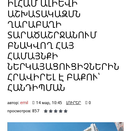
ԻԼՀԱՄ ԱԼԻԵՎԻ
ԱՇԽԱՏԱԿԱԶՄՆ
ՂԱՐԱԲԱՂԻ
ՏԱՐԱԾԱՇՐՋԱՆՈՒՄ
ԲՆԱԿՎՈՂ ՀԱՅ
ՀԱՄԱՅՆՔԻ
ՆԵՐԿԱՅԱՑՈՒՑԻՉՆԵՐԻՆ
ՀՐԱՎԻՐԵԼ Է ԲԱՔՈՒ՝
ՀԱՆԴԻՊՄԱՆ
автор:
emil
14 мар, 10:45
ԼՈՒՐԵՐ
0
просмотров: 857