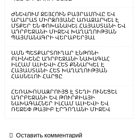
ԺՆԵՎՈՒՄ ՋԵՅՀՈՒՆ ԲԱՅՐԱՄՈՎԸ ԵՎ
ԱՐԱՐԱՏ ՄԻՐԶՈՅԱՆԸ ԱՌԱՋԱՐԿԵԼ Է
ՄՏՔԵՐ ԵՆ ՓՈԽԱՆԱԿԵԼ ՀԱՅԱՍՏԱՆԻ ԵՎ
ԱԴՐԲԵՋԱՆԻ ՄԻՋԵՎ ԽԱՂԱՂՈՒԹՅԱՆ
ՊԱՅՄԱՆԱԳՐԻ ՎԵՐԱԲԵՐՅԱԼ
ԱՄՆ ՊԵՏՔԱՐՏՈՒՂԱՐ ԷՆԹՈՆԻ
ԲԼԻՆԿԵՆԸ ԱԴՐԲԵՋԱՆԻ ՆԱԽԱԳԱՀ
ԻԼՀԱՄ ԱԼԻԵՎԻ ՀԵՏ ՔՆՆԱՐԿԵԼ Է
ՀԱՅԱՍՏԱՆԻ ՀԵՏ ԽԱՂԱՂՈՒԹՅԱՆ
ՀԱՍՆԵԼՈՒ ՀԱՐՑԸ
ՀԵՌԱԽՈՍԱԶՐՈՒՅՑ Է ՏԵՂԻ ՈՒՆԵՑԵԼ
ԱԴՐԲԵՋԱՆԻ ԵՎ ԹՈՒՐՔԻԱՅԻ
ՆԱԽԱԳԱՀՆԵՐ ԻԼՀԱՄ ԱԼԻԵՎԻ ԵՎ
ՌԵՋԵՓ ԹԱՅԻԲ ԷՐԴՈՂԱՆԻ ՄԻՋԵՎ
Оставить комментарий