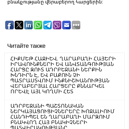
բնակչությանը վերաբերող հարցերին։
Читайте также
ՀԻՔՄԵԹ ՀԱՋԻԵՎ. ՂԱՐԱԲԱՂԻ ՀԱՅԵՐԻ
ԻՐԱՎՈՒՆՔՆԵՐԻ ԵՎ ԱՆՎՏԱՆԳՈՒԹՅԱՆ
ՀԱՐՑԸ ԶՈՒՏ ԱԴՐԲԵՋԱՆԻ ՆԵՐՔԻՆ
ԽՆԴԻՐՆ Է, ԵՎ ԲԱՔՈՒՆ ՉԻ
ՊԱՏՐԱՍՏՎՈՒՄ ԻՆՔՆԻՇԽԱՆՈՒԹՅԱՆ
ՎԵՐԱԲԵՐՅԱԼ ՀԱՐՑԵՐԸ ՔՆՆԱՐԿԵԼ
ՈՐԵՎԷ ԱՅԼ ԿՈՂՄԻ ՀԵՏ
ԱԴՐԲԵՋԱՆԻ ՊԱՇՏՈՆԱԿԱՆ
ՆԵՐԿԱՅԱՑՈՒՑԻՉՆԵՐԵՐԸ ԽՈՋԱԼԻՈՒՄ
ՀԱՆԴԻՊԵԼ ԵՆ ՂԱՐԱԲԱՂԻ ՄԱՐԶՈՒՄ
ԲՆԱԿՎՈՂ ՀԱՅ ԲՆԱԿԻՉՆԵՐԻ
ՊԱՏՎԻՐԱԿՈՒԹՅԱՆԸ