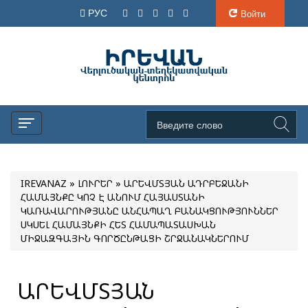
РУС
Войти
IREVANAZ
»
ԼՈՒՐԵՐ
» ԱՐԵՎՄՏՅԱՆ ԱԴՐԲԵՋԱՆԻ
ՀԱՄԱՅՆՔԸ ԿՈՉ Է ԱՆՈՒՄ ՀԱՅԱՍՏԱՆԻ
ԿԱՌԱՎԱՐՈՒԹՅԱՆԸ ԱՆՀԱՊԱՂ ԲԱՆԱԿՑՈՒԹՅՈՒՆՆԵՐ
ՍԿՍԵԼ ՀԱՄԱՅՆՔԻ ՀԵՏ ՀԱՄԱՊԱՏԱՍԽԱՆ
ՄԻՋԱԶԳԱՅԻՆ ԳՈՐԾԸՆԹԱՑԻ ՇՐՋԱՆԱԿՆԵՐՈՒՄ
ԱՐԵՎՄՏՅԱՆ