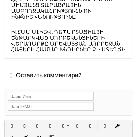
ՄԻՄՅԱՆՑ ՏԱՐԱԾՔԱՅԻՆ
ԱՄԲՈՂՋԱԿԱՆՈՒԹՅՈՒՆՆ ՈՒ
ԻՆՔՆԻՇԽԱՆՈՒԹՅՈՒՆԸ
ԻԼՀԱՄ ԱԼԻԵՎ․ԴԵՊԱՐՏԱՑԻԱՅԻ
ԵՆԹԱՐԿՎԱԾ ԱԴՐԲԵՋԱՆՑԻՆԵՐԻ
ՎԵՐԱԴԱՐՁԸ ԱՐԵՎՄՏՅԱՆ ԱԴՐԲԵՋԱՆ
ՀԱՅԵՐԻ ՀԱՄԱՐ ԽՆԴԻՐՆԵՐ ՉԻ ՍՏԵՂԾԻ
Оставить комментарий
Полужирный
Курсив
Подчеркнутый
Зачеркнутый
Выравнивание
Нумерованный список
Маркированный сп
Вставить с
Встав