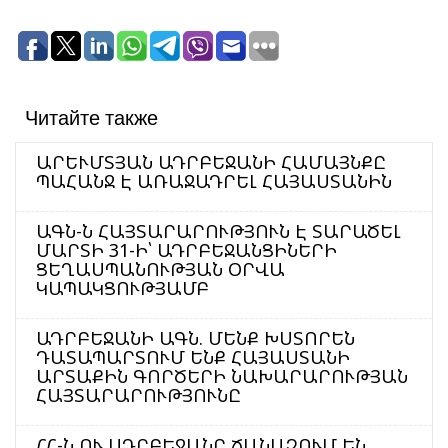
Читайте также
ԱՐԵՒՄՏՅԱՆ ԱԴՐԲԵՋԱՆԻ ՀԱՄԱՅՆՔԸ
ՊԱՀԱՆՋ Է ԱՌԱՋԱԴՐԵԼ ՀԱՅԱՍՏԱՆԻՆ
ԱԳՆ-Ն ՀԱՅՏԱՐԱՐՈՒԹՅՈՒՆ Է ՏԱՐԱԾԵԼ
ՄԱՐՏԻ 31-Ի՝ ԱԴՐԲԵՋԱՆՑԻՆԵՐԻ
ՑԵՂԱՍՊԱՆՈՒԹՅԱՆ ՕՐՎԱ
ԿԱՊԱԿՑՈՒԹՅԱՄԲ
ԱԴՐԲԵՋԱՆԻ ԱԳՆ. ՄԵՆՔ ԽՍՏՈՐԵՆ
ԴԱՏԱՊԱՐՏՈՒՄ ԵՆՔ ՀԱՅԱՍՏԱՆԻ
ԱՐՏԱՔԻՆ ԳՈՐԾԵՐԻ ՆԱԽԱՐԱՐՈՒԹՅԱՆ
ՀԱՅՏԱՐԱՐՈՒԹՅՈՒՆԸ
ՀՀ-Ն ՈՒ ԱԴՐԲԵՋԱՆԸ ՃԱՆԱՉՈՒՄ ԵՆ