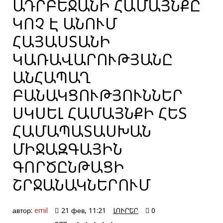
ԱԴՐԲԵՋԱՆԻ ՀԱՄԱՅՆՔԸ
ԿՈՉ Է ԱՆՈՒՄ
ՀԱՅԱՍՏԱՆԻ
ԿԱՌԱՎԱՐՈՒԹՅԱՆԸ
ԱՆՀԱՊԱՂ
ԲԱՆԱԿՑՈՒԹՅՈՒՆՆԵՐ
ՍԿՍԵԼ ՀԱՄԱՅՆՔԻ ՀԵՏ
ՀԱՄԱՊԱՏԱՍԽԱՆ
ՄԻՋԱԶԳԱՅԻՆ
ԳՈՐԾԸՆԹԱՑԻ
ՇՐՋԱՆԱԿՆԵՐՈՒՄ
автор:
emil
21 фев, 11:21
ԼՈՒՐԵՐ
0