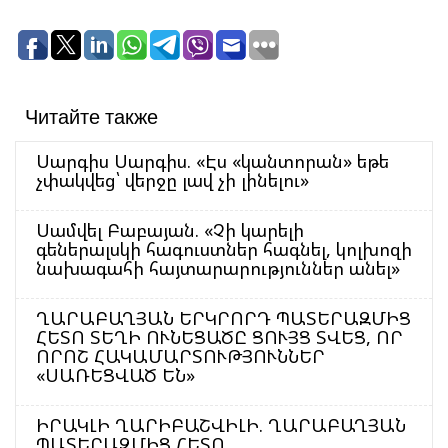
Читайте также
Սարգիս Սարգիս. «Էս «կանտորան» եթե
չփակվեց՝ վերջը լավ չի լինելու»
Սամվել Բաբայան. «Չի կարելի
գեներալսկի հագուստներ հագնել, կոլխոզի
նախագահի հայտարարություններ անել»
ՂԱՐԱԲԱՂՅԱՆ ԵՐԿՐՈՐԴ ՊԱՏԵՐԱԶՄԻՑ
ՀԵՏՈ ՏԵՂԻ ՈՒՆԵՑԱԾԸ ՑՈՒՅՑ ՏՎԵՑ, ՈՐ
ՈՐՈՇ ՀԱԿԱՄԱՐՏՈՒԹՅՈՒՆՆԵՐ
«ՍԱՌԵՑՎԱԾ ԵՆ»
ԻՐԱԿԼԻ ՂԱՐԻԲԱՇՎԻԼԻ. ՂԱՐԱԲԱՂՅԱՆ
ՊԱՏԵՐԱԶՄԻՑ ՀԵՏՈ