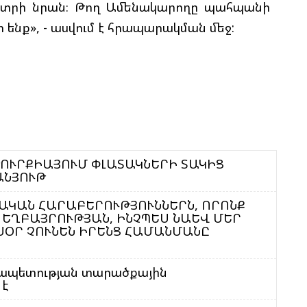
 կոտրի նրան։ Թող Ամենակարողը պահպանի
Մ
Թ
 ենք», - ասվում է հրապարակման մեջ:
Ե
Գ
Տ
Չ
Ե
Գ
ՈՒՐՔԻԱՅՈՒՄ ՓԼԱՏԱԿՆԵՐԻ ՏԱԿԻՑ
16 ՄԱՐԴՈՒ - ՏԵՍԱՆՅՈՒԹ
Ո
ԱԿԱՆ ՀԱՐԱԲԵՐՈՒԹՅՈՒՆՆԵՐՆ, ՈՐՈՆՔ
Ս
 ԵՂԲԱՅՐՈՒԹՅԱՆ, ԻՆՉՊԵՍ ՆԱԵՎ ՄԵՐ
Է
ՍՕՐ ՉՈՒՆԵՆ ԻՐԵՆՑ ՀԱՄԱՆՄԱՆԸ
րապետության տարածքային
 է