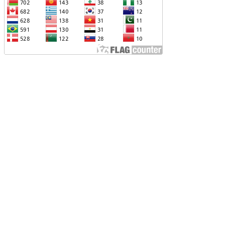
ԱԽԱԳԱՀ ԻԼՀԱՄ ԱԼԻԵՎԸ ՇՆՈՐՀԱՎՈՐԵԼ Է
Ր ՄԱԼԴԻՎՑԻ ԳՈՐԾԸՆԿԵՐ ՄՈՀԱՄՄԵԴ
ՈՒԻԶԱՅԻՆ. «ՄԵՆՔ ԳՈՀ ԵՆՔ ԱԴՐԲԵՋԱՆԻ
Վ ՄԱԼԴԻՎՆԵՐԻ ՄԻՋԵՎ
ԱՐԱԲԵՐՈՒԹՅՈՒՆՆԵՐԻ ԴԻՆԱՄԻԿ
ԱՐԳԱՑՈՒՄԻՑ»
ԱՐՈՒՆԱԿՎՈՒՄ Է «ՄԵԾ ՎԵՐԱԴԱՐՁ»
ՐԱԳՐԻ ԻՐԱԿԱՆԱՑՈՒՄԸ
ԴՐԲԵՋԱՆԸ ՄԱԿ-Ի ԱՆՎՏԱՆԳՈՒԹՅԱՆ
ՈՐՀՐԴՈՒՄ ՇԵՇՏԵԼ Է ԱԽ-Ի ԲԱՆԱՁԵՎԵՐԻ
ԱՏԱՐՄԱՆ ԱՆՀՐԱԺԵՇՏՈՒԹՅՈՒՆԸ