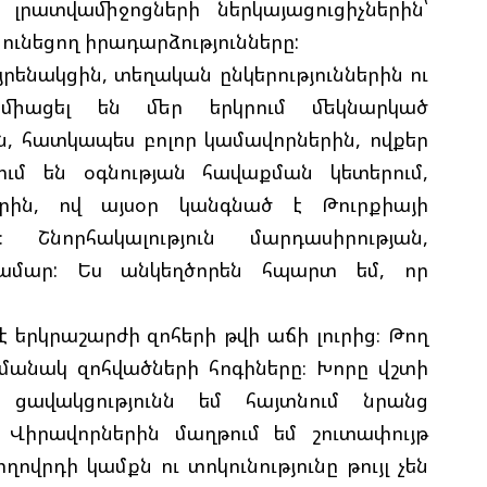
լրատվամիջոցների ներկայացուցիչներին՝
 ունեցող իրադարձությունները:
յրենակցին, տեղական ընկերություններին ու
Ն
Ի
ք միացել են մեր երկրում մեկնարկած
Մ
, հատկապես բոլոր կամավորներին, ովքեր
Ե
Հ
ւմ են օգնության հավաքման կետերում,
Զ
որին, ով այսօր կանգնած է Թուրքիայի
 Շնորհակալություն մարդասիրության,
ամար: Ես անկեղծորեն հպարտ եմ, որ
Շ
Ծ
 երկրաշարժի զոհերի թվի աճի լուրից։ Թող
ամանակ զոհվածների հոգիները։ Խորը վշտի
Ա
Խ
ցավակցությունն եմ հայտնում նրանց
Կ
 Վիրավորներին մաղթում եմ շուտափույթ
ովրդի կամքն ու տոկունությունը թույլ չեն