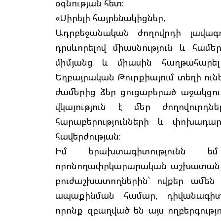
օգնության հետ։
«Սիրելի հայրենակիցներ,
Ադրբեջանական ժողովրդի լավագո
դրսևորելով միասնություն և համ
միմյանց և միասին հաղթահարել դ
Եղբայրական Թուրքիայում տեղի ու
ժամերից ձեր ցուցաբերած աջակցութ
վկայություն է մեր ժողովուրդ
հարաբերությունների և փոխադար
հավերժության։
Իմ երախտագիտությունն եմ
որոնողափրկարարական աշխատանքն
բուժաշխատողներին՝ ովքեր ամեն 
ապաքինման համար, դիվանագիտ
որոնք զբաղված են այս ողբերգութ