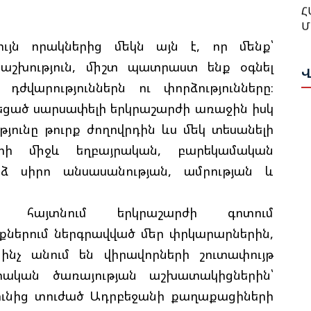
Մ
Մ
Ա
Ա
ւյն որակներից մեկն այն է, որ մենք՝
Ո
երաշխություն, միշտ պատրաստ ենք օգնել
Թ
Ն
Վ
Վ
ժվարություններն ու փորձությունները։
նեցած սարսափելի երկրաշարժի առաջին իսկ
Թ
Հ
յունը թուրք ժողովրդին ևս մեկ տեսանելի
Ի
T
Պ
ների միջև եղբայրական, բարեկամական
Ս
ձ սիրո անսասանության, ամրության և
Փ
Հ
Ա
 հայտնում երկրաշարժի գոտում
Ղ
Ս
Ա
երում ներգրավված մեր փրկարարներին,
Ա
Հ
ինչ անում են վիրավորների շուտափույթ
ական ծառայության աշխատակիցներին՝
Ի
Գ
Գ
յունից տուժած Ադրբեջանի քաղաքացիների
Ա
Ա