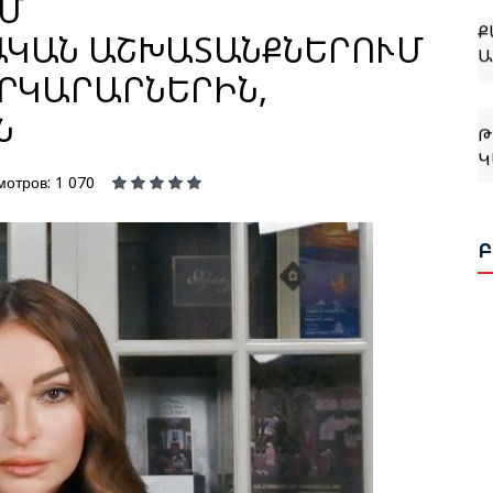
ՒՄ
Ա
ԿԱՆ ԱՇԽԱՏԱՆՔՆԵՐՈՒՄ
ՐԿԱՐԱՐՆԵՐԻՆ,
Թ
Ն
Կ
мотров: 1 070
Ջ
Բ
Թ
Կ
Ք
Թ
Հ