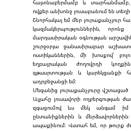
հայտնաբերմամբ և տարհանմամբ, 
ովքեր անխոնջ լուսաբանում են տեղի
Շնորհակալ եմ մեր յուրաքանչյուր հա
կազմակերպություններին, որոն
մարդասիրական օգնության արշավին
շուրջօրյա ջանասիրաբար աշխատո
ոստիկաններին, մի խոսքով՝ բոլ
եղբայրական ժողովրդի կողքին։
գթասրտության և կարեկցանքի հ
ադրբեջանցի եմ:
Մեզանից յուրաքանչյուրը վշտացած է
Ալլահը լուսավորի ողբերգության ժ
զգացումով ևս մեկ անգամ իմ 
ընտանիքներին և մերձավորներին։
ապաքինում։ Վստահ եմ, որ թուրք ժող