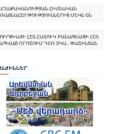
ՌԱՋՆԱՀԵՐԹՈՒԹՅՈՒՆՆԵՐԻՑ ՄԵԿՆ ԵՆ
ՈՒՐՔԻԱՅԻ ՀԵՏ ՀԱՏՈՒԿ ԲԱՆԱԳՆԱՑԻ ՀԵՏ
ԱՊՎԱԾ ՈՐՈՇՈՒՄ ԴԵՌ ՉԿԱ․ ՓԱՇԻՆՅԱՆ
ԱՆԵՍ ՆԱԶԱՐՅԱՆԸ ՈՍԿԵ ՄԵԴԱԼ ՆՎԱՃԵՑ
ԱՔՎՈՒՄ
ԲԱԺ
ԻՆՆԵՐ
ՈՒՐՔԻԱՆ ԵՐԲԵՔ ՉԻ ԹՈՂՆԻ ԻՐ
ԻՊՐԱԹՈՒՐՔ ԵՂԲԱՅՐՆԵՐԻՆ ԵՎ
ՈՒՅՐԵՐԻՆ ՄԵՆԱԿ․ ԷՐԴՈՂԱՆ
ՈՒՐՔԻԱՆ ՍԿՍԵԼ Է ԱՔՅԱՔԱ-ԳՅՈՒՄՐԻ
ԱՏՎԱԾԻ ՎԵՐԱԿԱՆԳՆՈՒՄԸ