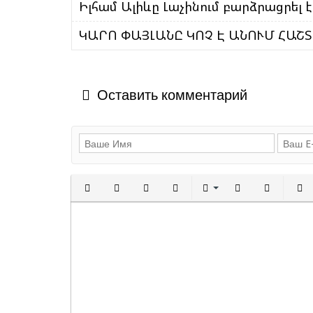
Իլհամ Ալիևը Լաչինում բարձրացրել է
ԿԱՐՈ ՓԱՅԼԱՆԸ ԿՈՉ Է ԱՆՈՒՄ ՀԱՇ
Оставить комментарий
Полужирный
Курсив
Подчеркнутый
Зачеркнутый
Выравнивани
Нумерованн
Марки