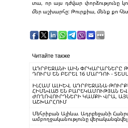
տա, որ այս դժվար փորձությունը
մեր աշխարհը: Թուրքիա, մենք քո հետ
Читайте также
ԱԴՐԲԵՋԱՆԻ ԱԻՆ ՓՐԿԱՐԱՐՆԵՐԸ Թ
ԴՈՒՐՍ ԵՆ ԲԵՐԵԼ 
ԻԼՀԱՄ ԱԼԻԵՎ. ԱԴՐԲԵՋԱՆԱ-ԹՈՒՐՔ
ՀԻՄՆՎԱԾ ԵՆ ԲԱՐԵԿԱՄՈՒԹՅԱՆ ԵՎ
ԺՈՂՈՎՈՒՐԴՆԵՐԻ ԿԱՄՔԻ ՎՐԱ, ԱՅ
ԱՇԽԱՐՀՈՒՄ
Մեհրիբան Ալիևա. Ադրբեջանի Հան
ամբողջականությունը վերականգնվել