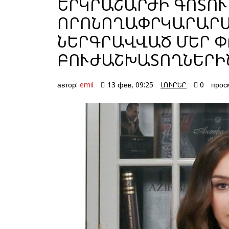
ԵՐԿՐԱՇԱՐԺԻ ԳՈՏՈ
ՈՐՈՆՈՂԱՓՐԿԱՐԱՐԱ
ՆԵՐԳՐԱՎՎԱԾ ՄԵՐ Փ
ԲՈՒԺԱՇԽԱՏՈՂՆԵՐԻ
автор:
emil
13 фев, 09:25
ԼՈՒՐԵՐ
0
прос