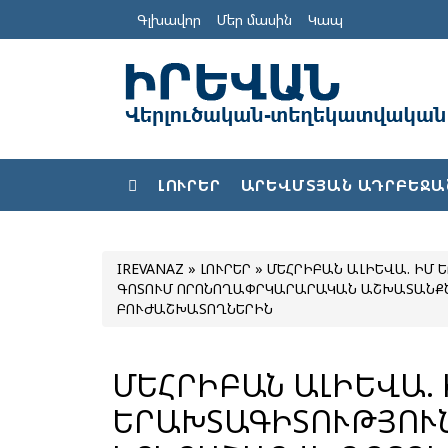
Գլխավոր
Մեր մասին
Կապ
ԼՈՒՐԵՐ
ԱՐԵՎՄՏՅԱՆ ԱԴՐԲԵՋԱ
IREVANAZ
»
ԼՈՒՐԵՐ
» ՄԵՀՐԻԲԱՆ ԱԼԻԵՎԱ. ԻՄ 
ԳՈՏՈՒՄ ՈՐՈՆՈՂԱՓՐԿԱՐԱՐԱԿԱՆ ԱՇԽԱՏԱՆՔՆ
ԲՈՒԺԱՇԽԱՏՈՂՆԵՐԻՆ
ՄԵՀՐԻԲԱՆ ԱԼԻԵՎԱ.
ԵՐԱԽՏԱԳԻՏՈՒԹՅՈՒՆ