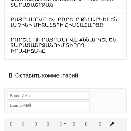
ՏԱՐԱԾԱՇՐՋԱՆ
ԲԱՅՐԱՄՈՎԸ ԵՎ ԲՈՐԵԼԸ ՔՆՆԱՐԿԵԼ ԵՆ
ԼԱՉԻՆԻ ՄԻՋԱՆՑՔԻ ՀԻՄՆԱՀԱՐՑԸ
ԲՈՐԵԼՆ ՈՒ ԲԱՅՐԱՄՈՎԸ ՔՆՆԱՐԿԵԼ ԵՆ
ՏԱՐԱԾԱՇՐՋԱՆՈՒՄ ՏԻՐՈՂ
ԻՐԱՎԻՃԱԿԸ
Оставить комментарий