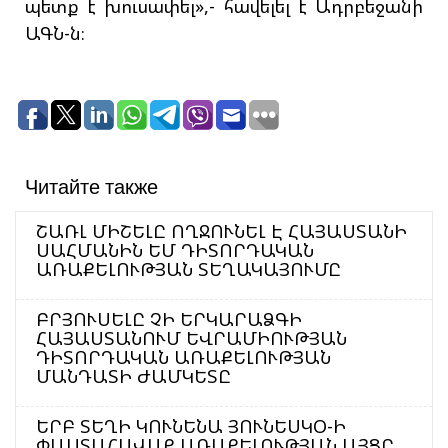
պետք է խուսափել»,- հավելել է Ադրբեջանի
ԱԳՆ-ն։
Читайте также
ՇԱՌԼ ՄԻՇԵԼԸ ՈՂՋՈՒՆԵԼ Է ՀԱՅԱՍՏԱՆԻ
ՍԱՀՄԱՆԻՆ ԵՄ ԴԻՏՈՐԴԱԿԱՆ
ԱՌԱՔԵԼՈՒԹՅԱՆ ՏԵՂԱԿԱՅՈՒՄԸ
ԲՐՅՈՒՍԵԼԸ ՉԻ ԵՐԿԱՐԱՁԳԻ
ՀԱՅԱՍՏԱՆՈՒՄ ԵՎՐԱՄԻՈՒԹՅԱՆ
ԴԻՏՈՐԴԱԿԱՆ ԱՌԱՔԵԼՈՒԹՅԱՆ
ՄԱՆԴԱՏԻ ԺԱՄԿԵՏԸ
ԵՐԲ ՏԵՂԻ ԿՈՒՆԵՆԱ ՅՈՒՆԵՍԿՕ-Ի
ՓԱՍՏԱՀԱՎԱՔ ԱՌԱՔԵԼՈՒԹՅԱՆ ԱՅՑԸ