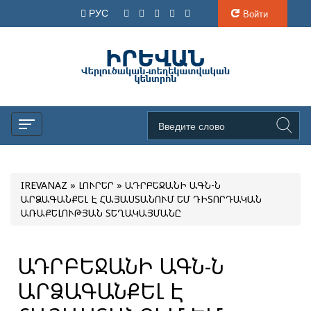
РУС
Войти
IREVANAZ
»
ԼՈՒՐԵՐ
» ԱԴՐԲԵՋԱՆԻ ԱԳՆ-Ն
ԱՐՁԱԳԱՆՔԵԼ Է ՀԱՅԱՍՏԱՆՈՒՄ ԵՄ ԴԻՏՈՐԴԱԿԱՆ
ԱՌԱՔԵԼՈՒԹՅԱՆ ՏԵՂԱԿԱՅՄԱՆԸ
ԱԴՐԲԵՋԱՆԻ ԱԳՆ-Ն
ԱՐՁԱԳԱՆՔԵԼ Է