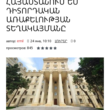
ՀԱՅԱՍՏԱՆՈՒՄ ԵՄ
ԴԻՏՈՐԴԱԿԱՆ
ԱՌԱՔԵԼՈՒԹՅԱՆ
ՏԵՂԱԿԱՅՄԱՆԸ
автор:
emil
24 янв, 10:10
ԼՈՒՐԵՐ
0
просмотров: 845