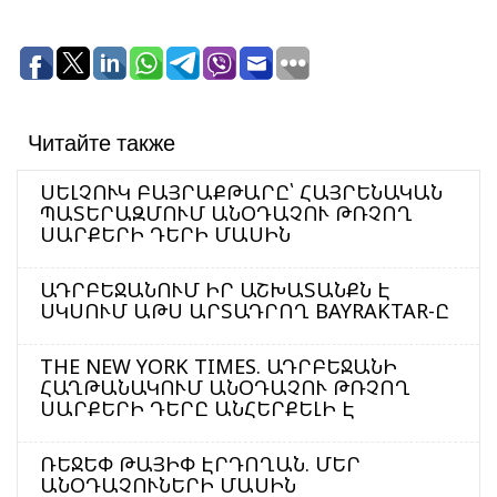
Читайте также
ՍԵԼՉՈՒԿ ԲԱՅՐԱՔԹԱՐԸ՝ ՀԱՅՐԵՆԱԿԱՆ
ՊԱՏԵՐԱԶՄՈՒՄ ԱՆՕԴԱՉՈՒ ԹՌՉՈՂ
ՍԱՐՔԵՐԻ ԴԵՐԻ ՄԱՍԻՆ
ԱԴՐԲԵՋԱՆՈՒՄ ԻՐ ԱՇԽԱՏԱՆՔՆ Է
ՍԿՍՈՒՄ ԱԹՍ ԱՐՏԱԴՐՈՂ BAYRAKTAR-Ը
THE NEW YORK TIMES. ԱԴՐԲԵՋԱՆԻ
ՀԱՂԹԱՆԱԿՈՒՄ ԱՆՕԴԱՉՈՒ ԹՌՉՈՂ
ՍԱՐՔԵՐԻ ԴԵՐԸ ԱՆՀԵՐՔԵԼԻ Է
ՌԵՋԵՓ ԹԱՅԻՓ ԷՐԴՈՂԱՆ. ՄԵՐ
ԱՆՕԴԱՉՈՒՆԵՐԻ ՄԱՍԻՆ