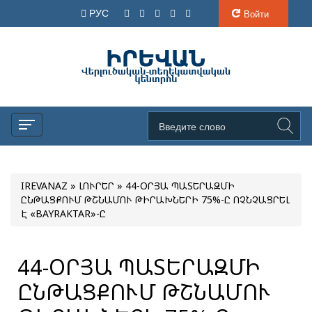
РУС
Войти
IREVANAZ
»
ԼՈՒՐԵՐ
» 44-ՕՐՅԱ ՊԱՏԵՐԱԶՄԻ
ԸՆԹԱՑՔՈՒՄ ԹՇՆԱՄՈՒ ԹԻՐԱԽՆԵՐԻ 75%-Ը ՈՉՆՉԱՑՐԵԼ
Է «BAYRAKTAR»-Ը
44-ՕՐՅԱ ՊԱՏԵՐԱԶՄԻ
ԸՆԹԱՑՔՈՒՄ ԹՇՆԱՄՈՒ