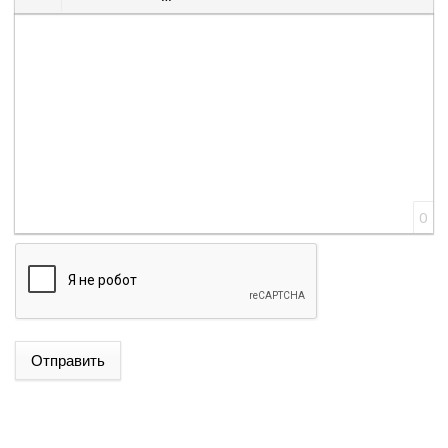
Вставить смайлик
Вставка скрытого текста
Вставка цитаты
Вставка спойлера
0
Отправить
ԱԴՐԲԵՋԱՆԻ ԱԳ ՆԱԽԱՐԱՐ ՋԵՅՀՈՒՆ ԲԱՅՐԱՄՈՎԸ
ՊԱՇՏՈՆԱԿԱՆ ԱՅՑՈՎ ԺԱՄԱՆԵԼ Է ՈՒԿՐԱԻՆԱ