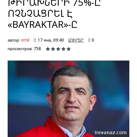
ԹԻՐԱԽՆԵՐԻ 75%-Ը
ՈՉՆՉԱՑՐԵԼ Է
«BAYRAKTAR»-Ը
автор:
emil
17 янв, 09:40
ԼՈՒՐԵՐ
0
просмотров: 758