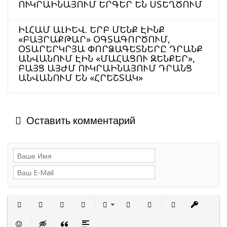
ՈՒԿՐԱԻՆԱՅՈՒՄ ԵՐԳԵՐ ԵՆ ՍՏԵՂԾՈՒՄ
ԻԼՀԱՄ ԱԼԻԵՎ. ԵՐԲ ՄԵՆՔ ԷԻՆՔ
«ԲԱՅՐԱՔԹԱՐ» ՕԳՏԱԳՈՐԾՈՒՄ,
ՕՏԱՐԵՐԿՐՅԱ ՓՈՐՁԱԳԵՏՆԵՐԸ ԴՐԱՆՔ
ԱՆՎԱՆՈՒՄ ԷԻՆ «ՄԱՀԱՑՈՒ ԶԵՆՔԵՐ»,
ԲԱՅՑ ԱՅԺՄ ՈՒԿՐԱԻՆԱՅՈՒՄ ԴՐԱՆՑ
ԱՆՎԱՆՈՒՄ ԵՆ «ՀՐԵՇՏԱԿ»
Оставить комментарий
Полужирный
Курсив
Подчеркнутый
Зачеркнутый
Выравнивание
Нумерованный список
Маркированный сп
Вставить с
Встав