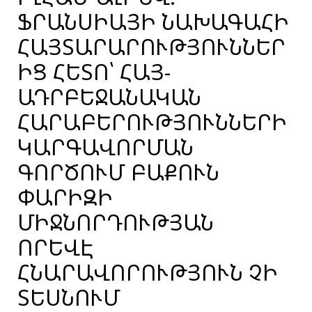
ՖՐԱՆՍԻԱՅԻ ՆԱԽԱԳԱՀԻ
ՀԱՅՏԱՐԱՐՈՒԹՅՈՒՆՆԵՐ
ԻՑ ՀԵՏՈ՝ ՀԱՅ-
ԱԴՐԲԵՋԱՆԱԿԱՆ
ՀԱՐԱԲԵՐՈՒԹՅՈՒՆՆԵՐԻ
ԿԱՐԳԱՎՈՐՄԱՆ
ԳՈՐԾՈՒՄ ԲԱՔՈՒՆ
ՓԱՐԻԶԻ
ՄԻՋՆՈՐԴՈՒԹՅԱՆ
ՈՐԵՎԷ
ՀՆԱՐԱՎՈՐՈՒԹՅՈՒՆ ՉԻ
ՏԵՍՆՈՒՄ