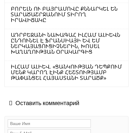
ԲՈՐԵԼՆ ՈՒ ԲԱՅՐԱՄՈՎԸ ՔՆՆԱՐԿԵԼ ԵՆ
ՏԱՐԱԾԱՇՐՋԱՆՈՒՄ ՏԻՐՈՂ
ԻՐԱՎԻՃԱԿԸ
ԱԴՐԲԵՋԱՆԻ ՆԱԽԱԳԱՀ ԻԼՀԱՄ ԱԼԻԵՎՆ
ԸՆԴՈՒՆԵԼ Է ՖՐԱՆՍԻԱՅԻ ԵՎ ԵՄ
ՆԵՐԿԱՅԱՑՈՒՑԻՉՆԵՐԻՆ, ԽՈՍԵԼ
ԽԱՂԱՂՈՒԹՅԱՆ ՕՐԱԿԱՐԳԻՑ
ԻԼՀԱՄ ԱԼԻԵՎ. «ՑԱՆԿՈՒԹՅԱՆ ԴԵՊՔՈՒՄ
ՄԵՆՔ ԿԱՐՈՂ ԷԻՆՔ ՀԵՇՏՈՒԹՅԱՄԲ
ԹԱՓԱՆՑԵԼ ՀԱՅԱՍՏԱՆԻ ՏԱՐԱԾՔ»
Оставить комментарий