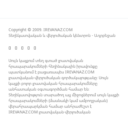
ԽՈՐՀՐԴՈՒՄ ՇԵՇՏԵԼ Է ԱԽ-Ի ԲԱՆԱՁԵՎԵՐԻ
ԿԱՏԱՐՄԱՆ ԱՆՀՐԱԺԵՇՏՈՒԹՅՈՒՆԸ
ՄԻԽԵԻԼ ԿԱՎԵԼԱՇՎԻԼԻ. ԱԴՐԲԵՋԱՆԸ, ԹՈՒՐՔԻԱՆ,
Copyright © 2009. IREVANAZ.COM
ԿԵՆՏՐՈՆԱԿԱՆ ԱՍԻԱՅԻ ԵՐԿՐՆԵՐԸ ԵՎ
Տեղեկատվական և վերլուծական կենտրոն - Ադրբեջան
ՉԻՆԱՍՏԱՆԸ ԲԱՐՁՐ ԵՆ ԳՆԱՀԱՏՈՒՄ ՎՐԱՍՏԱՆԻ
ԴԵՐԸ ՏԱՐԱԾԱՇՐՋԱՆՈՒՄ
Սույն կայքում տեղ գտած լրատվական
հրապարակումների հեղինակային իրավունքը
ՉԵՉԵԼԱՇՎԻԼԻՆ ԱԴՐԲԵՋԱՆ-ԳԵՐՄԱՆԻԱ ԵՐԿԿՈՂՄ
պատկանում է բացառապես IREVANAZ.COM
ՌԱԶՄԱՎԱՐԱԿԱՆ ԳՈՐԾԸՆԿԵՐՈՒԹՅԱՆ ՄԱՍԻՆ
լրատվական-վերլուծական գործակալությանը։ Սույն
կայքի բոլոր լրատվական հրապարակումները
անհատական օգտագործման համար են։
Տեղեկատվություն տարածող այլ միջոցներում սույն կայքի
ՈՒԿՐԱԻՆԱՅՈՒՄ ԱԴՐԲԵՋԱՆԱԿԱՆ ՍՓՅՈՒՌՔԻ
հրապարակումների (մասնակի կամ ամբողջական)
ԱԿՏԻՎԻՍՏԻ ՈՐԴԻՆ ՆՇԱՆԱԿՎԵԼ Է ԿԻևԻ ՄԱՐԶԻ
վերահրապարկման համար անհրաժեշտ է
ՆԱՀԱՆԳԱՊԵՏ
IREVANAZ.COM լրատվական-վերլուծական
գործակալության գրավոր թույլտվությունը։