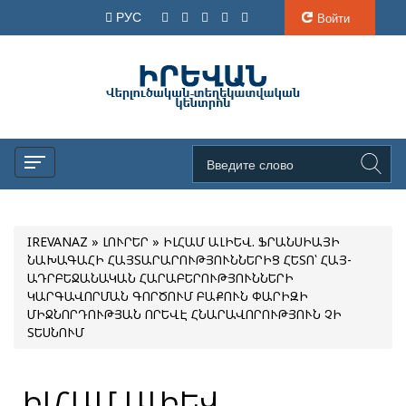
РУС
Войти
IREVANAZ
»
ԼՈՒՐԵՐ
» ԻԼՀԱՄ ԱԼԻԵՎ. ՖՐԱՆՍԻԱՅԻ
ՆԱԽԱԳԱՀԻ ՀԱՅՏԱՐԱՐՈՒԹՅՈՒՆՆԵՐԻՑ ՀԵՏՈ՝ ՀԱՅ-
ԱԴՐԲԵՋԱՆԱԿԱՆ ՀԱՐԱԲԵՐՈՒԹՅՈՒՆՆԵՐԻ
ԿԱՐԳԱՎՈՐՄԱՆ ԳՈՐԾՈՒՄ ԲԱՔՈՒՆ ՓԱՐԻԶԻ
ՄԻՋՆՈՐԴՈՒԹՅԱՆ ՈՐԵՎԷ ՀՆԱՐԱՎՈՐՈՒԹՅՈՒՆ ՉԻ
ՏԵՍՆՈՒՄ
ԻԼՀԱՄ ԱԼԻԵՎ.