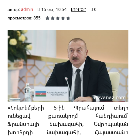
автор:
admin
15 окт, 10:54
ԼՈՒՐԵՐ
0
просмотров: 855
«Հոկտեմբերի 6-ին Պրահայում տեղի
ունեցավ քառակողմ հանդիպում՝
Ֆրանսիայի նախագահի, Եվրոպական
խորհրդի նախագահի, Հայաստանի