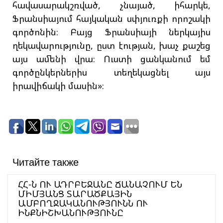
հավասարակշռված, չնայած, իհարկե,
Ֆրանսիայում հայկական սփյուռքի որոշակի
գործոնին։ Բայց Ֆրանսիայի ներկայիս
ղեկավարությունը, ըստ էության, խաչ քաշեց
այս ամենի վրա։ Ուստի ցանկանում եմ
գործընկերներիս տեղեկացնել այս
իրավիճակի մասին»։
Читайте также
ՀՀ-Ն ՈՒ ԱԴՐԲԵՋԱՆԸ ՃԱՆԱՉՈՒՄ ԵՆ
ՄԻՄՅԱՆՑ ՏԱՐԱԾՔԱՅԻՆ
ԱՄԲՈՂՋԱԿԱՆՈՒԹՅՈՒՆՆ ՈՒ
ԻՆՔՆԻՇԽԱՆՈՒԹՅՈՒՆԸ