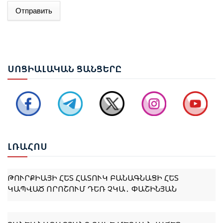
ՌՈՒԲԵՆ ՌՈՒԲԻՆՅԱՆԸ ԸՆՏՐՎԵՑ ԱԺ ՆԱԽԱԳԱՀ
Отправить
ՆԱԽԱԳԱՀ ՎԱՀԱԳՆ ԽԱՉԱՏՈՒՐՅԱՆԸ ՍՏՈՐԱԳՐԵՑ
ՆԻԿՈԼ ՓԱՇԻՆՅԱՆԻՆ ՎԱՐՉԱՊԵՏ ՆՇԱՆԱԿԵԼՈՒ
ՄԱՍԻՆ ՀՐԱՄԱՆԱԳԻՐԸ
ՍՈՑ
ԻԱԼԱԿԱՆ ՑԱՆՑԵՐԸ
ԻԼՀԱՄ ԱԼԻԵՎ. ԿԵՆՏՐՈՆԱԿԱՆ ԱՍԻԱՅԻ ԵՐԿՐՆԵՐԻ
ՀԵՏ ՀԱՐԱԲԵՐՈՒԹՅՈՒՆՆԵՐԸ ԱԴՐԲԵՋԱՆԻ
ԱՐՏԱՔԻՆ ՔԱՂԱՔԱԿԱՆՈՒԹՅԱՆ ՀԻՄՆԱԿԱՆ
ԱՌԱՋՆԱՀԵՐԹՈՒԹՅՈՒՆՆԵՐԻՑ ՄԵԿՆ ԵՆ
ԼՌԱ
ՀՈՍ
ԹՈՒՐՔԻԱՅԻ ՀԵՏ ՀԱՏՈՒԿ ԲԱՆԱԳՆԱՑԻ ՀԵՏ
ԿԱՊՎԱԾ ՈՐՈՇՈՒՄ ԴԵՌ ՉԿԱ․ ՓԱՇԻՆՅԱՆ
ՋԱՆԵՍ ՆԱԶԱՐՅԱՆԸ ՈՍԿԵ ՄԵԴԱԼ ՆՎԱՃԵՑ