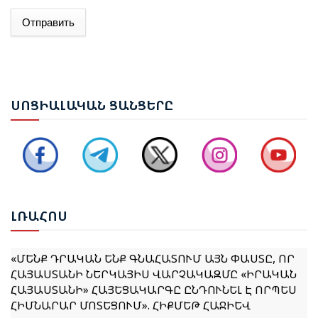
Отправить
ԱԴՐԲԵՋԱՆԻ ԱԳ ՆԱԽԱՐԱՐ ՋԵՅՀՈՒՆ ԲԱՅՐԱՄՈՎԸ
ՊԱՇՏՈՆԱԿԱՆ ԱՅՑՈՎ ԺԱՄԱՆԵԼ Է ՈՒԿՐԱԻՆԱ
ԵՐԵՎԱՆՈՒՄ ԿԱՅԱՑԵԼ Է ԱՆԻԻ ԿԱՄՐՋԻ
ՍՈՑ
ԻԱԼԱԿԱՆ ՑԱՆՑԵՐԸ
ՎԵՐԱԿԱՆԳՆՄԱՆ ՀԱՐՑԵՐՈՎ ՀԱՅԱՍՏԱՆ-ԹՈՒՐՔԻԱ
ԱՇԽԱՏԱՆՔԱՅԻՆ ԽՄԲԻ ՀԱՆԴԻՊՈՒՄԸ
ՔՆՆԱՐԿՎԵԼ Է ՀՀ ԿԱՌԱՎԱՐՈՒԹՅԱՆ 2026–2031
ԹՎԱԿԱՆՆԵՐԻ ԾՐԱԳՐԻ ՆԱԽԱԳԻԾԸ
ԼՌԱ
ՀՈՍ
«ՄԵՆՔ ԴՐԱԿԱՆ ԵՆՔ ԳՆԱՀԱՏՈՒՄ ԱՅՆ ՓԱՍՏԸ, ՈՐ
ՀԱՅԱՍՏԱՆԻ ՆԵՐԿԱՅԻՍ ՎԱՐՉԱԿԱԶՄԸ «ԻՐԱԿԱՆ
ՀԱՅԱՍՏԱՆԻ» ՀԱՅԵՑԱԿԱՐԳԸ ԸՆԴՈՒՆԵԼ Է ՈՐՊԵՍ
ՀԻՄՆԱՐԱՐ ՄՈՏԵՑՈՒՄ». ՀԻՔՄԵԹ ՀԱՋԻԵՎ