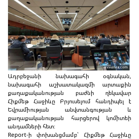
Ադրբեջանի նախագահի օգնական,
նախագահի աշխատակազմի արտաքին
քաղաքականության բաժնի ղեկավար
Հիքմեթ Հաջիևը Բրյուսելում հանդիպել է
Եվրամիության անվտանգության և
քաղաքականության հարցերով կոմիտեի
անդամների հետ։
Report-ի փոխանցմամբ՝ Հիքմեթ Հաջիևը