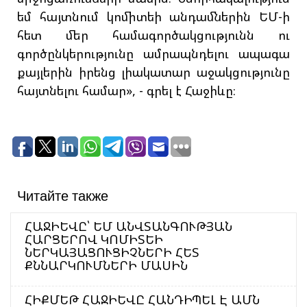
եմ հայտնում կոմիտեի անդամներին ԵՄ-ի
հետ մեր համագործակցությունն ու
գործընկերությունը ամրապնդելու ապագա
քայլերին իրենց լիակատար աջակցությունը
հայտնելու համար», - գրել է Հաջիևը։
Читайте также
ՀԱՋԻԵՎԸ՝ ԵՄ ԱՆՎՏԱՆԳՈՒԹՅԱՆ
ՀԱՐՑԵՐՈՎ ԿՈՄԻՏԵԻ
ՆԵՐԿԱՅԱՑՈՒՑԻՉՆԵՐԻ ՀԵՏ
ՔՆՆԱՐԿՈՒՄՆԵՐԻ ՄԱՍԻՆ
ՀԻՔՄԵԹ ՀԱՋԻԵՎԸ ՀԱՆԴԻՊԵԼ Է ԱՄՆ