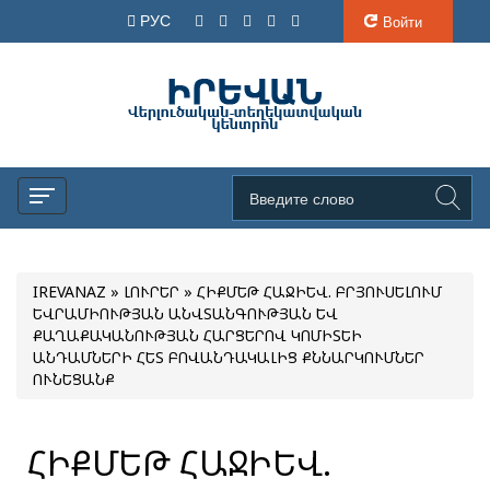
РУС
Войти
IREVANAZ
»
ԼՈՒՐԵՐ
» ՀԻՔՄԵԹ ՀԱՋԻԵՎ. ԲՐՅՈՒՍԵԼՈՒՄ
ԵՎՐԱՄԻՈՒԹՅԱՆ ԱՆՎՏԱՆԳՈՒԹՅԱՆ ԵՎ
ՔԱՂԱՔԱԿԱՆՈՒԹՅԱՆ ՀԱՐՑԵՐՈՎ ԿՈՄԻՏԵԻ
ԱՆԴԱՄՆԵՐԻ ՀԵՏ ԲՈՎԱՆԴԱԿԱԼԻՑ ՔՆՆԱՐԿՈՒՄՆԵՐ
ՈՒՆԵՑԱՆՔ
ՀԻՔՄԵԹ ՀԱՋԻԵՎ.