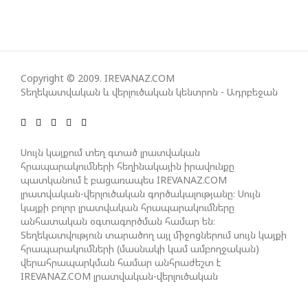
ՀԱԿԱՄԱՐՏՈՒԹՅԱՆՆ ԱՆՀՆԱՐ ԷՐ․ ԶԱԽԱՐՈՎԱ
ԻՐԱՆԱԿԱՆ ԵՐԿՈՒ ԼՐԱՏՎԱՄԻՋՈՑԻ
ԳՈՐԾՈՒՆԵՈՒԹՅՈՒՆ ԱԴՐԲԵՋԱՆՈՒՄ ԱՆՕՐԻՆԱԿԱՆ
Copyright © 2009. IREVANAZ.COM
Տեղեկատվական և վերլուծական կենտրոն - Ադրբեջան
Է ՃԱՆԱՉՎԵԼ
ՆԱԽԱԳԱՀ ԻԼՀԱՄ ԱԼԻԵՎԸ ՇՆՈՐՀԱՎՈՐԵԼ Է ԻՐ
Սույն կայքում տեղ գտած լրատվական
ՄԱԼԴԻՎՑԻ ԳՈՐԾԸՆԿԵՐ ՄՈՀԱՄՄԵԴ ՄՈՒԻԶԱՅԻՆ.
հրապարակումների հեղինակային իրավունքը
«ՄԵՆՔ ԳՈՀ ԵՆՔ ԱԴՐԲԵՋԱՆԻ ԵՎ ՄԱԼԴԻՎՆԵՐԻ
պատկանում է բացառապես IREVANAZ.COM
ՄԻՋԵՎ ՀԱՐԱԲԵՐՈՒԹՅՈՒՆՆԵՐԻ ԴԻՆԱՄԻԿ
լրատվական-վերլուծական գործակալությանը։ Սույն
ԶԱՐԳԱՑՈՒՄԻՑ»
կայքի բոլոր լրատվական հրապարակումները
անհատական օգտագործման համար են։
Տեղեկատվություն տարածող այլ միջոցներում սույն կայքի
հրապարակումների (մասնակի կամ ամբողջական)
ՇԱՐՈՒՆԱԿՎՈՒՄ Է «ՄԵԾ ՎԵՐԱԴԱՐՁ» ԾՐԱԳՐԻ
վերահրապարկման համար անհրաժեշտ է
ԻՐԱԿԱՆԱՑՈՒՄԸ
IREVANAZ.COM լրատվական-վերլուծական
գործակալության գրավոր թույլտվությունը։