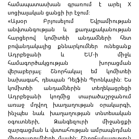
համապատասխան գրառում է արել X
սոցիալական ցանցի իր էջում։
«Այսօր Բրյուսելում Եվրամիության
անվտանգության և քաղաքականության
հարցերով կոմիտեի անդամների հետ
բովանդակալից քննարկումներ ունեցանք
Ադրբեջանի և ԵՄ-ի միջև
համագործակցության խորացման
վերաբերյալ։ Շնորհակալ եմ կոմիտեի
նախագահ, դեսպան Դելֆին Պրոնկային։ Ես
կոմիտեի անդամներին տեղեկացրեցի
Ադրբեջանի կողմից տարածաշրջանում
առաջ մղվող խաղաղության օրակարգի,
ինչպես նաև խաղաղության տնտեսական
օգուտների, Զանգեզուրի միջանցքի
զարգացման և վստահության ամրապնդման
միջոցառումների մասին։ Շնորհակալություն