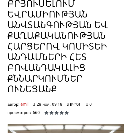
ԲՐՅՈՒՍԵԼՈՒՄ
ԵՎՐԱՄԻՈՒԹՅԱՆ
ԱՆՎՏԱՆԳՈՒԹՅԱՆ ԵՎ
ՔԱՂԱՔԱԿԱՆՈՒԹՅԱՆ
ՀԱՐՑԵՐՈՎ ԿՈՄԻՏԵԻ
ԱՆԴԱՄՆԵՐԻ ՀԵՏ
ԲՈՎԱՆԴԱԿԱԼԻՑ
ՔՆՆԱՐԿՈՒՄՆԵՐ
ՈՒՆԵՑԱՆՔ
автор:
emil
28 ноя, 09:18
ԼՈՒՐԵՐ
0
просмотров: 660