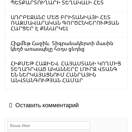
ՊԵՏՔԱՐՏՈՒՂԱՐԻ ՏԵՂԱԿԱԼԻ ՀԵՏ
ԱԴՐԲԵՋԱՆԸ ՄԵԾ ԲՐԻՏԱՆԻԱՅԻ ՀԵՏ
ՌԱԶՄԱՎԱՐԱԿԱՆ ԳՈՐԾԸՆԿԵՐՈՒԹՅԱՆ
ՀԱՐՑԵՐ Է ՔՆՆԱՐԿԵԼ
Հիքմեթ Հաջիև. Տիգրանակերտի մասին
կեղծ առասպելը հօդս ցնդեց
ՀԻՔՄԵԹ ՀԱՋԻԵՎ. ՀԱՅԱՍՏԱՆԻ ԿՈՂՄԻՑ
ՏԵՂԱԴՐՎԱԾ ԱԿԱՆՆԵՐԸ ԼՈՒՐՋ ՎՏԱՆԳ
ԵՆ ՆԵՐԿԱՅԱՑՆՈՒՄ ՀԱՆՐԱՅԻՆ
ԱՆՎՏԱՆԳՈՒԹՅԱՆ ՀԱՄԱՐ
Оставить комментарий