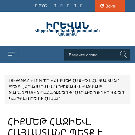
РУС
Войти
IREVANAZ
»
ԼՈՒՐԵՐ
» ՀԻՔՄԵԹ ՀԱՋԻԵՎ. ՀԱՅԱՍՏԱՆԸ
ՊԵՏՔ Է ՀՐԱԺԱՐՎԻ ԱԴՐԲԵՋԱՆԻ ՆԿԱՏՄԱՄԲ
ՏԱՐԱԾՔԱՅԻՆ ՊԱՀԱՆՋՆԵՐԻՑ՝ ՀԱՐԱԲԵՐՈՒԹՅՈՒՆՆԵՐԸ
ԿԱՐԳԱՎՈՐԵԼՈՒ ՀԱՄԱՐ
ՀԻՔՄԵԹ ՀԱՋԻԵՎ.
ՀԱՅԱՍՏԱՆԸ ՊԵՏՔ Է