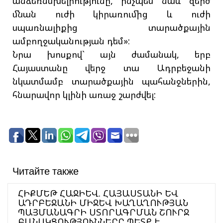
անձեռնմխելիությունը, ինչպես նաև զերծ
մնան ուժի կիրառումից և ուժի
սպառնալիքից տարածքային
ամբողջականության դեմ»:
Նրա խոսքով` այն ժամանակ, երբ
Հայաստանը վերջ տա Ադրբեջանի
նկատմամբ տարածքային պահանջներին,
հնարավոր կլինի առաջ շարժվել:
Читайте также
ՀԻՔՄԵԹ ՀԱՋԻԵՎ. ՀԱՅԱՍՏԱՆԻ ԵՎ
ԱԴՐԲԵՋԱՆԻ ՄԻՋԵՎ ԽԱՂԱՂՈՒԹՅԱՆ
ՊԱՅՄԱՆԱԳՐԻ ՍՏՈՐԱԳՐՄԱՆ ՇՈՒՐՋ
ԲԱՆԱԿՑՈՒԹՅՈՒՆՆԵՐԸ ՊԵՏՔ Է