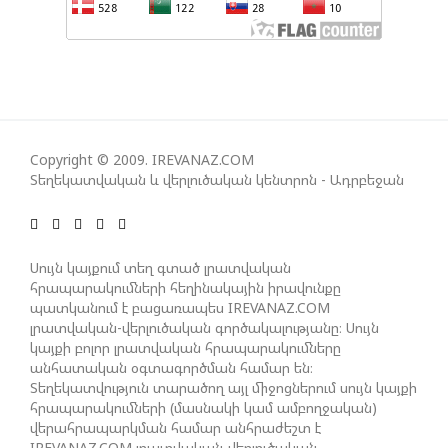
ԱԴՐԲԵՋԱՆԸ ՄԱԿ-Ի ԱՆՎՏԱՆԳՈՒԹՅԱՆ
ԽՈՐՀՐԴՈՒՄ ՇԵՇՏԵԼ Է ԱԽ-Ի ԲԱՆԱՁԵՎԵՐԻ
ԿԱՏԱՐՄԱՆ ԱՆՀՐԱԺԵՇՏՈՒԹՅՈՒՆԸ
Copyright © 2009. IREVANAZ.COM
ՄԻԽԵԻԼ ԿԱՎԵԼԱՇՎԻԼԻ. ԱԴՐԲԵՋԱՆԸ, ԹՈՒՐՔԻԱՆ,
Տեղեկատվական և վերլուծական կենտրոն - Ադրբեջան
ԿԵՆՏՐՈՆԱԿԱՆ ԱՍԻԱՅԻ ԵՐԿՐՆԵՐԸ ԵՎ
ՉԻՆԱՍՏԱՆԸ ԲԱՐՁՐ ԵՆ ԳՆԱՀԱՏՈՒՄ ՎՐԱՍՏԱՆԻ
ԴԵՐԸ ՏԱՐԱԾԱՇՐՋԱՆՈՒՄ
Սույն կայքում տեղ գտած լրատվական
հրապարակումների հեղինակային իրավունքը
պատկանում է բացառապես IREVANAZ.COM
ՉԵՉԵԼԱՇՎԻԼԻՆ ԱԴՐԲԵՋԱՆ-ԳԵՐՄԱՆԻԱ ԵՐԿԿՈՂՄ
լրատվական-վերլուծական գործակալությանը։ Սույն
ՌԱԶՄԱՎԱՐԱԿԱՆ ԳՈՐԾԸՆԿԵՐՈՒԹՅԱՆ ՄԱՍԻՆ
կայքի բոլոր լրատվական հրապարակումները
անհատական օգտագործման համար են։
Տեղեկատվություն տարածող այլ միջոցներում սույն կայքի
ՈՒԿՐԱԻՆԱՅՈՒՄ ԱԴՐԲԵՋԱՆԱԿԱՆ ՍՓՅՈՒՌՔԻ
հրապարակումների (մասնակի կամ ամբողջական)
վերահրապարկման համար անհրաժեշտ է
ԱԿՏԻՎԻՍՏԻ ՈՐԴԻՆ ՆՇԱՆԱԿՎԵԼ Է ԿԻևԻ ՄԱՐԶԻ
IREVANAZ.COM լրատվական-վերլուծական