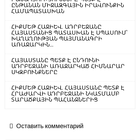
ԸՆԹԱՆԱՆ ՄԻՋԱԶԳԱՅԻՆ ԻՐԱՎՈՒՆՔԻՆ
ՀԱՄԱՊԱՏԱՍԽԱՆ
ՀԻՔՄԵԹ ՀԱՋԻԵՎ. ԱԴՐԲԵՋԱՆԸ
ՀԱՅԱՍՏԱՆԻՑ ՊԱՏԱՍԽԱՆ Է ՍՊԱՍՈՒՄ՝
ԽԱՂԱՂՈՒԹՅԱՆ ՊԱՅՄԱՆԱԳՐԻ
ԱՌԱՋԱՐԿԻՆ...
ՀԱՅԱՍՏԱՆԸ ՊԵՏՔ Է ԸՆԴՈՒՆԻ
ԱԴՐԲԵՋԱՆԻ ԱՌԱՋԱՐԿԱԾ ՀԻՄՆԱՐԱՐ
ՍԿԶԲՈՒՆՔՆԵՐԸ
ՀԻՔՄԵԹ ՀԱՋԻԵՎ. ՀԱՅԱՍՏԱՆԸ ՊԵՏՔ Է
ՀՐԱԺԱՐՎԻ ԱԴՐԲԵՋԱՆԻ ՆԿԱՏՄԱՄԲ
ՏԱՐԱԾՔԱՅԻՆ ՊԱՀԱՆՋՆԵՐԻՑ
Оставить комментарий