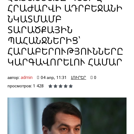
ՀՐԱԺԱՐՎԻ ԱԴՐԲԵՋԱՆԻ
ՆԿԱՏՄԱՄԲ
ՏԱՐԱԾՔԱՅԻՆ
ՊԱՀԱՆՋՆԵՐԻՑ՝
ՀԱՐԱԲԵՐՈՒԹՅՈՒՆՆԵՐԸ
ԿԱՐԳԱՎՈՐԵԼՈՒ ՀԱՄԱՐ
автор:
admin
04 апр, 11:31
ԼՈՒՐԵՐ
0
просмотров: 1 428