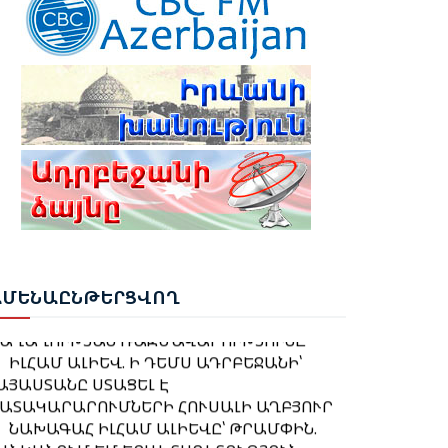
ԼՀԱՄ ԱԼԻԵՎ. ԿԵՆՏՐՈՆԱԿԱՆ ԱՍԻԱՅԻ
ՐԿՐՆԵՐԻ ՀԵՏ ՀԱՐԱԲԵՐՈՒԹՅՈՒՆՆԵՐԸ
ԴՐԲԵՋԱՆԻ ԱՐՏԱՔԻՆ
ԱՂԱՔԱԿԱՆՈՒԹՅԱՆ ՀԻՄՆԱԿԱՆ
ՆԱԽԱԳԱՀ ԻԼՀԱՄ ԱԼԻԵՎԸ ՄԱՍՆԱԿՑԵԼ Է
ՌԱՋՆԱՀԵՐԹՈՒԹՅՈՒՆՆԵՐԻՑ ՄԵԿՆ ԵՆ
ՈՒՇԻԻ 4-ՐԴ ԳԼՈԲԱԼ ՄԵԴԻԱ ՖՈՐՈՒՄԻ
ԱՑՄԱՆԸ
ԻՆՉՈ՞Ւ Է ՆԱԽԱԳԱՀ ԱԼԻԵՎԸ
ԱՑԱՀԱՅՏՈՐԵՆ ՊԱՇՏՊԱՆՈՒՄ
ՈՒՐՔԻԱՅԻ ՀԵՏ ՀԱՏՈՒԿ ԲԱՆԱԳՆԱՑԻ ՀԵՏ
ՒԿՐԱԻՆԱՆ, ՄԻՆՉԴԵՌ ԿԵՆՏՐՈՆԱԿԱՆ
ԱՊՎԱԾ ՈՐՈՇՈՒՄ ԴԵՌ ՉԿԱ․ ՓԱՇԻՆՅԱՆ
ՍԻԱՅԻ ԱՌԱՋՆՈՐԴՆԵՐԸ ԼՌՈՒՄ ԵՆ
ՆԱԽԱԳԱՀ ԻԼՀԱՄ ԱԼԻԵՎԸ ՇՈՒՇԱՅՒ 4-ՐԴ
ԼՈԲԱԼ ՄԵԴԻԱ ՖՈՐՈՒՄՈՒՄ
ԱՆԵՍ ՆԱԶԱՐՅԱՆԸ ՈՍԿԵ ՄԵԴԱԼ ՆՎԱՃԵՑ
ԵՐԿԱՅԱՑՐԵՑ ՊԵՏՈՒԹՅԱՆ ՔԱՂԱՔԱԿԱՆ
ԱՔՎՈՒՄ
ԱՄԵ
ՆԱԸՆԹԵՐՑՎՈՂ
ՌԱՋՆԱՀԵՐԹՈՒԹՅՈՒՆՆԵՐԸ ԵՎ
ԱՂԱՂՈՒԹՅԱՆ ՌԱԶՄԱՎԱՐՈՒԹՅՈՒՆԸ
ԻԼՀԱՄ ԱԼԻԵՎ. Ի ԴԵՄՍ ԱԴՐԲԵՋԱՆԻ՝
ՈՒՐՔԻԱՆ ԵՐԲԵՔ ՉԻ ԹՈՂՆԻ ԻՐ
ԱՅԱՍՏԱՆԸ ՍՏԱՑԵԼ Է
ԻՊՐԱԹՈՒՐՔ ԵՂԲԱՅՐՆԵՐԻՆ ԵՎ
ԱՏԱԿԱՐԱՐՈՒՄՆԵՐԻ ՀՈՒՍԱԼԻ ԱՂԲՅՈՒՐ
ՈՒՅՐԵՐԻՆ ՄԵՆԱԿ․ ԷՐԴՈՂԱՆ
ՆԱԽԱԳԱՀ ԻԼՀԱՄ ԱԼԻԵՎԸ՝ ԹՐԱՄՓԻՆ.
ԱՆԿԱՆՈՒՄ ԵՄ ԵՐԱԽՏԱԳԻՏՈՒԹՅՈՒՆ