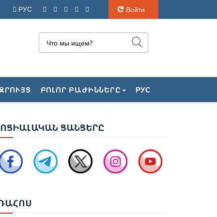
РУС
Войти
ԴՐԲԵՋԱՆԻ ԱԳ ՆԱԽԱՐԱՐ ՋԵՅՀՈՒՆ
ԶՐՈՒՅՑ
ԲՈԼՈՐ ԲԱԺԻՆՆԵՐԸ
РУС
ԱՅՐԱՄՈՎԸ ՊԱՇՏՈՆԱԿԱՆ ԱՅՑՈՎ
ԱՄԱՆԵԼ Է ՈՒԿՐԱԻՆԱ
ՈՑ
ԻԱԼԱԿԱՆ ՑԱՆՑԵՐԸ
ՐԵՎԱՆՈՒՄ ԿԱՅԱՑԵԼ Է ԱՆԻԻ ԿԱՄՐՋԻ
ԵՐԱԿԱՆԳՆՄԱՆ ՀԱՐՑԵՐՈՎ ՀԱՅԱՍՏԱՆ-
ՈՒՐՔԻԱ ԱՇԽԱՏԱՆՔԱՅԻՆ ԽՄԲԻ
ԱՆԴԻՊՈՒՄԸ
ՌԱ
ՀՈՍ
ՆՆԱՐԿՎԵԼ Է ՀՀ ԿԱՌԱՎԱՐՈՒԹՅԱՆ 2026–
031 ԹՎԱԿԱՆՆԵՐԻ ԾՐԱԳՐԻ ՆԱԽԱԳԻԾԸ