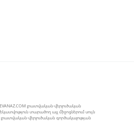
ՐԱՆԱԿԱՆ ԵՐԿՈՒ ԼՐԱՏՎԱՄԻՋՈՑԻ
ՈՐԾՈՒՆԵՈՒԹՅՈՒՆ ԱԴՐԲԵՋԱՆՈՒՄ
ՆՕՐԻՆԱԿԱՆ Է ՃԱՆԱՉՎԵԼ
ԱԽԱԳԱՀ ԻԼՀԱՄ ԱԼԻԵՎԸ ՇՆՈՐՀԱՎՈՐԵԼ Է
Ր ՄԱԼԴԻՎՑԻ ԳՈՐԾԸՆԿԵՐ ՄՈՀԱՄՄԵԴ
ՈՒԻԶԱՅԻՆ. «ՄԵՆՔ ԳՈՀ ԵՆՔ ԱԴՐԲԵՋԱՆԻ
Վ ՄԱԼԴԻՎՆԵՐԻ ՄԻՋԵՎ
ԱՐԱԲԵՐՈՒԹՅՈՒՆՆԵՐԻ ԴԻՆԱՄԻԿ
ԱՐԳԱՑՈՒՄԻՑ»
ԱՐՈՒՆԱԿՎՈՒՄ Է «ՄԵԾ ՎԵՐԱԴԱՐՁ»
ՐԱԳՐԻ ԻՐԱԿԱՆԱՑՈՒՄԸ
REVANAZ.COM լրատվական-վերլուծական
ատվություն տարածող այլ միջոցներում սույն
լրատվական-վերլուծական գործակալության