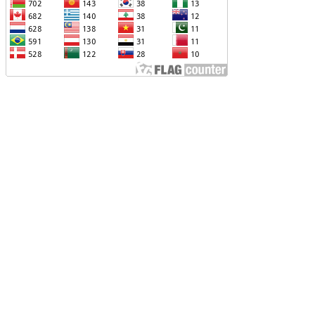
ՐՎԻ՝ ՌՈՒՍ-ՀԱՅԿԱԿԱՆ
ԱՐԱԲԵՐՈՒԹՅՈՒՆՆԵՐԻՆ ՎԵՐԱԲԵՐՈՂ
ԱՐՑԵՐԸ ԱԴՐԲԵՋԱՆԻ ՆԿԱՏՄԱՄԲ
ԵԿՆԱԲԱՆԵԼՈՒ ՊՐԱԿՏԻԿԱՅԻՆ
Չ ՈՔ ԻՆՁ ՉԻ ԹԵԼԱԴՐԵԼՈՒ ԻՆՁ ՝ ՎԱՃԱՌԵԼ
ՈՒՐՔԻԱՅԻՆ F-35, ԹԵ ՈՉ. ԹՐԱՄՓ
ԱՅԱՑՔ ՀԱՅԱՍՏԱՆԻՑ. ՈՐՔԱ՞Ն ԲԱՐՁՐ ԵՆ
RIPP-Ի ԿՅԱՆՔԻ ԿՈՉՄԱՆ ՇԱՆՍԵՐՆ ԱՅՍ
ԱՀԻՆ
ԱՊԿ-Ի ՄԱՍՆԱԿՑՈՒԹՅՈՒՆԸ
ԱՐԱԲԱՂՅԱՆ ՀԱԿԱՄԱՐՏՈՒԹՅԱՆՆ
ՆՀՆԱՐ ԷՐ․ ԶԱԽԱՐՈՎԱ