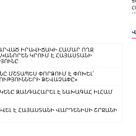
Հ
Թ
Մ
Հ
Ա
Ա
Վ
Ն
Բ
Վ
Հ
ԼԱՐՎԱԾ ԻՐԱՎԻՃԱԿԻ ՀԱՄԱՐ ՈՂՋ
Դ
ԿԱՆՈՐԵՆ ԿՐՈՒՄ Է ՀԱՅԱՍՏԱՆԻ
Գ
ՅՈՒՆԸ
Ա
Ա
Ը ՄՇՏԱՊԵՍ ՓՈՐՁՈՒՄ Է ՓՈԽԵԼ`
Թ
Ս
ՈՒԹՅՈՒՆՆԵՐԻ ՁԵՎԱՉԱՓԸ»
Ի
Ա
ՆԿԵՆԸ ԶԱՆԳԱՀԱՐԵԼ Է ՆԱԽԱԳԱՀ ԻԼՀԱՄ
Ը
Ս
Հ
Փ
Կ
ԾՎԵԼ Է ՀԱՅԱՍՏԱՆԻ ՎԱՐԴԵՆԻՍԻ ՇՐՋԱՆԻ
Պ
Գ
Շ
Մ
Հ