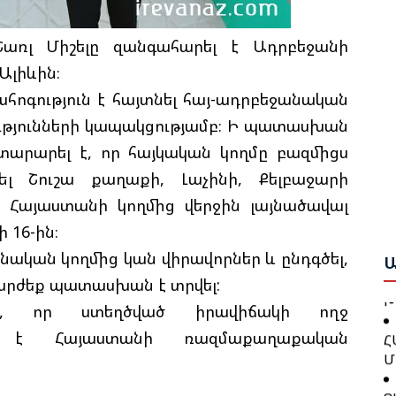
Ի
Ե
առլ Միշելը զանգահարել է Ադրբեջանի
Ա
Ք
Ալիևին։
Ա
Շ
ահոգություն է հայտնել հայ-ադրբեջանական
Բ
ւթյունների կապակցությամբ։ Ի պատասխան
Բ
Թ
տարարել է, որ հայկական կողմը բազմիցս
Ո
Կ
լ Շուշա քաղաքի, Լաչինի, Քելբաջարի
Ա
որ Հայաստանի կողմից վերջին լայնածավալ
Գ
 16-ին։
Ջ
Ն
Բ
անական կողմից կան վիրավորներ և ընդգծել,
Ա
արժեք պատասխան է տրվել:
Խ
է, որ ստեղծված իրավիճակի ողջ
Թ
Հ
Կ
ւմ է Հայաստանի ռազմաքաղաքական
Մ
Ք
Ց