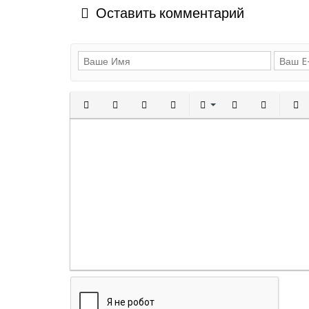
Оставить комментарий
Полужирный
Курсив
Подчеркнутый
Зачеркнутый
Выравнивани
Нумерованн
Марки