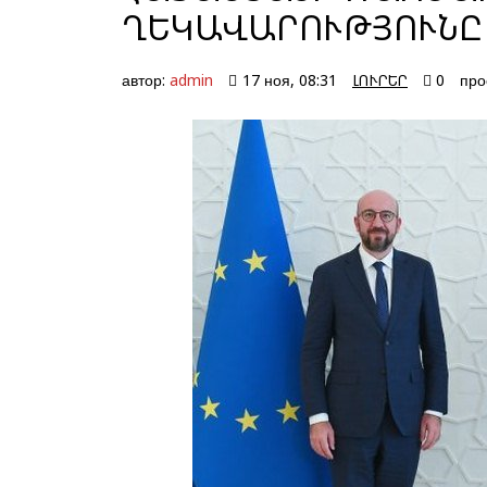
ՂԵԿԱՎԱՐՈՒԹՅՈՒՆԸ
автор:
admin
17 ноя, 08:31
ԼՈՒՐԵՐ
0
про