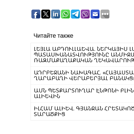
Читайте также
ԼԵՅԼԱ ԱԲԴՈՒԼԼԱԵՎԱ. ՆԵՐԿԱՅԻՍ 
ՊԱՏԱՍԽԱՆԱՏՎՈՒԹՅՈՒՆԸ ԱՆՄԻՋԱ
ՌԱԶՄԱՔԱՂԱՔԱԿԱՆ ՂԵԿԱՎԱՐՈՒԹ
ԱԴՐԲԵՋԱՆԻ ՆԱԽԱԳԱՀ. «ՀԱՅԱՍՏԱՆ
ՂԱՐԱԲԱՂԻ ՎԵՐԱԲԵՐՅԱԼ ԲԱՆԱԿՑ
ԱՄՆ ՊԵՏՔԱՐՏՈՒՂԱՐ ԷՆԹՈՆԻ ԲԼԻ
ԱԼԻԵՎԻՆ
ԻԼՀԱՄ ԱԼԻԵՎ. ԳՅԱՆՋԱՆ ՀՐԵՏԱԿՈ
ՏԱՐԱԾՔԻՑ