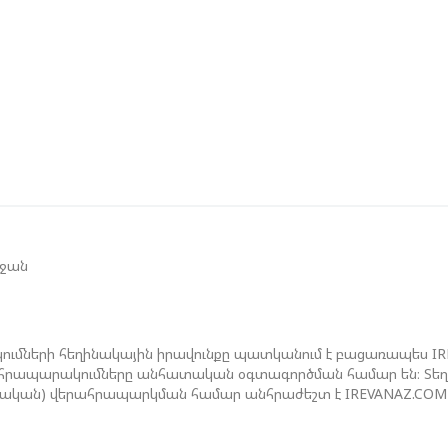
Ի
Գ
Ա
Ն
Ի
Մ
Ե
Հ
Զ
եջան
Շ
Ծ
ումների հեղինակային իրավունքը պատկանում է բացառապես I
ան հրապարակումները անհատական օգտագործման համար են։ Տեղեկ
ջական) վերահրապարկման համար անհրաժեշտ է IREVANAZ.COM 