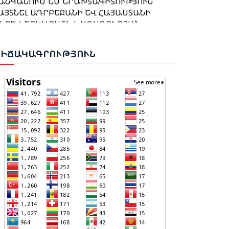
ԱՅՏՆԵԼ ԱԴՐԲԵՋԱՆԻ ԵՎ ՀԱՅԱՍՏԱՆԻ
ՈՒՐՔԻԱՆ ՍԿՍԵԼ Է ԱՔՅԱՔԱ-ԳՅՈՒՄՐԻ
ԻՋԵՎ ԵՐԿԱՐԱՏև ԽԱՂԱՂՈՒԹՅԱՆ
ԱՏՎԱԾԻ ՎԵՐԱԿԱՆԳՆՈՒՄԸ
ՌԱՋԽԱՂԱՑՄԱՆ ԳՈՐԾՈՒՄ ՁԵՐ
ՆՓՈԽԱՐԻՆԵԼԻ ԴԵՐԻ ՀԱՄԱՐ
ԱԼԻԵՎ․ «3+3» ՁԵՎԱՉԱՓԸ ՊԵՏՔ Է
ԻՃ
ԱԿԱԳՐՈՒԹՅՈՒՆ
ԵՐԱՌԻ ԱՄԲՈՂՋ ՏԱՐԱԾԱՇՐՋԱՆԻՆ
ԱՔՎԻ ԴԱՏԱՐԱՆԸ ՇԱՐՈՒՆԱԿՈՒՄ Է ՔՆՆԵԼ
ԵՐԱԲԵՐՈՂ ՀԱՐՑԵՐԸ
ԱՅ ՔԱՂԱՔԱՑԻՆԵՐԻ ՎԵՐԱԲԵՐՅԱԼ
ԻՐԱՆԱԿԱՆ ԵՐԿՈՒ ԼՐԱՏՎԱՄԻՋՈՑԻ
ԻՄՈՒՄՆԵՐԸ
ՈՐԾՈՒՆԵՈՒԹՅՈՒՆ ԱԴՐԲԵՋԱՆՈՒՄ
ՆՕՐԻՆԱԿԱՆ Է ՃԱՆԱՉՎԵԼ
ԱՄՆ-ԻՐԱՆ ՓՈԽՀՐԱՁԳՈՒԹՅՈՒՆ․
ԴՐԲԵՋԱՆԻ ՄԻԼԻ ՄԱՋԼԻՍԻ ԽՈՍՆԱԿ
ՐԱՄՓԸ ՍՊԱՌՆՈՒՄ Է «ՇԱՐՔԻՑ ՀԱՆԵԼ»
ԱՀԻԲԱ ԳԱՖԱՐՈՎԱՆ ՊԱՇՏՈՆԱԿԱՆ
ՐԱՆԻ ԷԼԵԿՏՐԱԿԱՅԱՆՆԵՐԸ
ՅՑՈՎ ԺԱՄԱՆԵԼ Է ԱԴԴԻՍ ԱԲԱԲԱ: ԱՅՑԻ
ԱԴՐԲԵՋԱՆԸ ԵՎ ՍԼՈՎԱԿԻԱՆ
ՆԹԱՑՔՈՒՄ ՄՄ-Ի ԽՈՍՆԱԿԸ
ՏՈՐԱԳՐԵԼ ԵՆ ԳԱՂՏՆԻ ՏԵՂԵԿԱՏՎՈՒԹՅԱՆ
ԱՆԴԻՊՈՒՄՆԵՐ ԵՎ ԲԱՆԱԿՑՈՒԹՅՈՒՆՆԵՐ
ՈԽԱՆԱԿՄԱՆ ՄԱՍԻՆ ՀԱՄԱՁԱՅՆԱԳԻՐ
ՈՒՆԵՆԱ ԵԹՈՎՊԻԱՅԻ ԲԱՐՁՐԱՍՏԻՃԱՆ
ԱԴՐԲԵՋԱՆԻ ՆԱԽԱԳԱՀ ԻԼՀԱՄ ԱԼԻԵՎԻ
ԱՇՏՈՆՅԱՆԵՐԻ ՀԵՏ
ԵՐՄԱՆԻԱ ԿԱՏԱՐԱԾ ՊԱՇՏՈՆԱԿԱՆ ԱՅՑԸ
ԱՐՈՒՆԱԿՈՒՄ Է ԼԱՅՆՈՐԵՆ ԼՈՒՍԱԲԱՆՎԵԼ
ԻՋԱԶԳԱՅԻՆ ՄԱՄՈՒԼՈՒՄ
ԱՋԻԶԱԴԵՆ՝ ԶԱԽԱՐՈՎԱՅԻՆ. ՊԵՏՔ Է ՎԵՐՋ