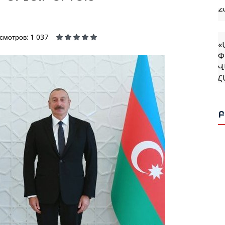
«
смотров: 1 037
Փ
Վ
Հ
Հ
Ռ
Ն
Ն
Ս
Վ
Հ