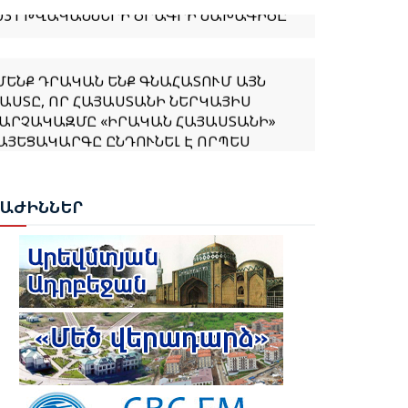
ՄԵՆՔ ԴՐԱԿԱՆ ԵՆՔ ԳՆԱՀԱՏՈՒՄ ԱՅՆ
ԱՍՏԸ, ՈՐ ՀԱՅԱՍՏԱՆԻ ՆԵՐԿԱՅԻՍ
ԱՐՉԱԿԱԶՄԸ «ԻՐԱԿԱՆ ՀԱՅԱՍՏԱՆԻ»
ԱՅԵՑԱԿԱՐԳԸ ԸՆԴՈՒՆԵԼ Է ՈՐՊԵՍ
ԻՄՆԱՐԱՐ ՄՈՏԵՑՈՒՄ». ՀԻՔՄԵԹ ՀԱՋԻԵՎ
ԲԱԺ
ԻՆՆԵՐ
ՈՒԲԵՆ ՌՈՒԲԻՆՅԱՆԸ ԸՆՏՐՎԵՑ ԱԺ
ԱԽԱԳԱՀ
ԱԽԱԳԱՀ ՎԱՀԱԳՆ ԽԱՉԱՏՈՒՐՅԱՆԸ
ՏՈՐԱԳՐԵՑ ՆԻԿՈԼ ՓԱՇԻՆՅԱՆԻՆ
ԱՐՉԱՊԵՏ ՆՇԱՆԱԿԵԼՈՒ ՄԱՍԻՆ
ՐԱՄԱՆԱԳԻՐԸ