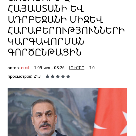
ՀԱՅԱՍՏԱՆԻ ԵՎ
ԱԴՐԲԵՋԱՆԻ ՄԻՋԵՎ
ՀԱՐԱԲԵՐՈՒԹՅՈՒՆՆԵՐԻ
ԿԱՐԳԱՎՈՐՄԱՆ
ԳՈՐԾԸՆԹԱՑԻՆ
автор:
emil
09 июн, 08:26
ԼՈՒՐԵՐ
0
просмотров: 213