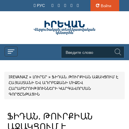
РУС
Войти
IREVANAZ
»
ԼՈՒՐԵՐ
» ՖԻԴԱՆ. ԹՈՒՐՔԻԱՆ ԱՋԱԿՑՈՒՄ Է
ՀԱՅԱՍՏԱՆԻ ԵՎ ԱԴՐԲԵՋԱՆԻ ՄԻՋԵՎ
ՀԱՐԱԲԵՐՈՒԹՅՈՒՆՆԵՐԻ ԿԱՐԳԱՎՈՐՄԱՆ
ԳՈՐԾԸՆԹԱՑԻՆ
ՖԻԴԱՆ. ԹՈՒՐՔԻԱՆ
ԱՋԱԿՑՈՒՄ Է