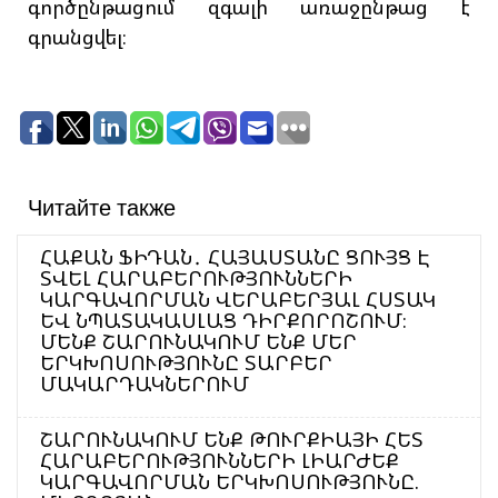
գործընթացում զգալի առաջընթաց է
գրանցվել։
Читайте также
ՀԱՔԱՆ ՖԻԴԱՆ․ ՀԱՅԱՍՏԱՆԸ ՑՈՒՅՑ Է
ՏՎԵԼ ՀԱՐԱԲԵՐՈՒԹՅՈՒՆՆԵՐԻ
ԿԱՐԳԱՎՈՐՄԱՆ ՎԵՐԱԲԵՐՅԱԼ ՀՍՏԱԿ
ԵՎ ՆՊԱՏԱԿԱՍԼԱՑ ԴԻՐՔՈՐՈՇՈՒՄ։
ՄԵՆՔ ՇԱՐՈՒՆԱԿՈՒՄ ԵՆՔ ՄԵՐ
ԵՐԿԽՈՍՈՒԹՅՈՒՆԸ ՏԱՐԲԵՐ
ՄԱԿԱՐԴԱԿՆԵՐՈՒՄ
ՇԱՐՈՒՆԱԿՈՒՄ ԵՆՔ ԹՈՒՐՔԻԱՅԻ ՀԵՏ
ՀԱՐԱԲԵՐՈՒԹՅՈՒՆՆԵՐԻ ԼԻԱՐԺԵՔ
ԿԱՐԳԱՎՈՐՄԱՆ ԵՐԿԽՈՍՈՒԹՅՈՒՆԸ.