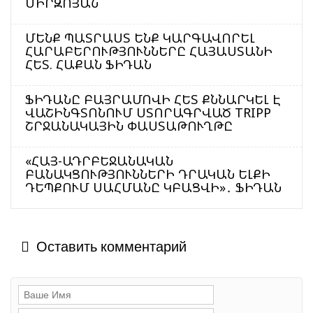
ՄԻՐԶՈՅԱՆ
ՄԵՆՔ ՊԱՏՐԱՍՏ ԵՆՔ ԿԱՐԳԱՎՈՐԵԼ
ՀԱՐԱԲԵՐՈՒԹՅՈՒՆՆԵՐԸ ՀԱՅԱՍՏԱՆԻ
ՀԵՏ. ՀԱՔԱՆ ՖԻԴԱՆ
ՖԻԴԱՆԸ ԲԱՅՐԱՄՈՎԻ ՀԵՏ ՔՆՆԱՐԿԵԼ Է
ՎԱՇԻՆԳՏՈՆՈՒՄ ՍՏՈՐԱԳՐՎԱԾ TRIPP
ՇՐՋԱՆԱԿԱՅԻՆ ՓԱՍՏԱԹՈՒՂԹԸ
«ՀԱՅ-ԱԴՐԲԵՋԱՆԱԿԱՆ
ԲԱՆԱԿՑՈՒԹՅՈՒՆՆԵՐԻ ԴՐԱԿԱՆ ԵԼՔԻ
ԴԵՊՔՈՒՄ ՍԱՀՄԱՆԸ ԿԲԱՑՎԻ»․ ՖԻԴԱՆ
Оставить комментарий