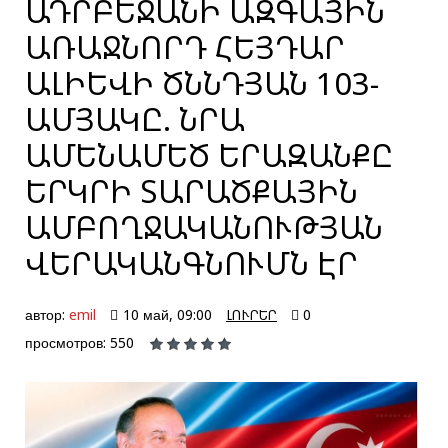
ԱԴՐԲԵՋԱՆԻ ԱԶԳԱՅԻՆ
ԱՌԱՋՆՈՐԴ ՀԵՅԴԱՐ
ԱԼԻԵՎԻ ԾՆՆԴՅԱՆ 103-
ԱՄՅԱԿԸ. ՆՐԱ
ԱՄԵՆԱՄԵԾ ԵՐԱԶԱՆՔԸ
ԵՐԿՐԻ ՏԱՐԱԾՔԱՅԻՆ
ԱՄԲՈՂՋԱԿԱՆՈՒԹՅԱՆ
ՎԵՐԱԿԱՆԳՆՈՒՄՆ ԷՐ
автор:
emil
10 май, 09:00
ԼՈՒՐԵՐ
0
просмотров: 550