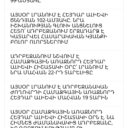
99-ԱՄՅԱԿԸ
ԱՅՍՕՐ ԼՐԱՆՈՒՄ Է ՀԵՅԴԱՐ ԱԼԻԵՎԻ
ԾՆՆԴՅԱՆ 102-ԱՄՅԱԿԸ. ՆՐԱ
ԻՇԽԱՆՈՒԹՅԱՆ ԳԼՈՒԽ ԱՆՑՆԵԼՈՒՑ
ՀԵՏՈ՝ ԱԴՐԲԵՋԱՆՈՒՄ ՇՐՋԱԴԱՐՁ Է
ԿԱՏԱՐՎԵԼ ՀԱՍԱՐԱԿԱԿԱՆ ԿՅԱՆՔԻ
ԲՈԼՈՐ ՈԼՈՐՏՆԵՐՈՒՄ
ԱԴՐԲԵՋԱՆՈՒՄ ՆՇՎՈՒՄ Է
ՀԱՄԱԶԳԱՅԻՆ ԱՌԱՋՆՈՐԴ ՀԵՅԴԱՐ
ԱԼԻԵՎԻ ՀԻՇԱՏԱԿԻ ՕՐԸ՝ ԼՐԱՆՈՒՄ Է
ՆՐԱ ՄԱՀՎԱՆ 22-ՐԴ ՏԱՐԵԼԻՑԸ
ԱՅՍՕՐ ԼՐԱՆՈՒՄ Է ԱԴՐԲԵՋԱՆԱԿԱՆ
ԺՈՂՈՎՐԴԻ ՀԱՄԱԶԳԱՅԻՆ ԱՌԱՋՆՈՐԴ
ՀԵՅԴԱՐ ԱԼԻԵՎԻ ՄԱՀՎԱՆ 19 ՏԱՐԻՆ
ԱՅՍՕՐ ՀԱՄԱԶԳԱՅԻՆ ԱՌԱՋՆՈՐԴ
ՀԵՅԴԱՐ ԱԼԻԵՎԻ ՀԻՇԱՏԱԿԻ ՕՐՆ Է. ՆԱ
ՀԻՄՆԵՑ ԺԱՄԱՆԱԿԱԿԻՑ ԱԴՐԲԵՋԱՆԸ,
ԻՐ ԳՈՐԾՈՒՆԵՈՒԹՅԱՄԲ ՈՒ