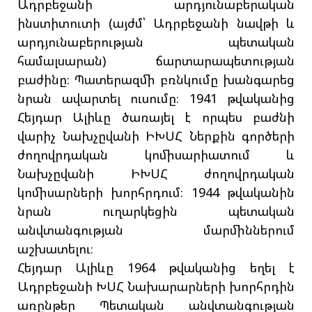
Ադրբեջանի արդյունաբերական
ինստիտուտի (այժմ՝ Ադրբեջանի նավթի և
արդյունաբերության պետական
համալսարան) ճարտարապետության
բաժինը։ Պատերազմի բռնկումը խանգարեց
նրան ավարտել ուսումը։ 1941 թվականից
Հեյդար Ալիևը ծառայել է որպես բաժնի
վարիչ Նախչըվանի ԻԽՍՀ Ներքին գործերի
ժողովրդական կոմիսարիատում և
Նախչըվանի ԻԽՍՀ ժողովրդական
կոմիսարների խորհրդում։ 1944 թվականին
նրան ուղարկեցին պետական
անվտանգության մարմիններում
աշխատելու։
Հեյդար Ալիևը 1964 թվականից եղել է
Ադրբեջանի ԽՍՀ Նախարարների խորհրդին
առընթեր Պետական անվտանգության