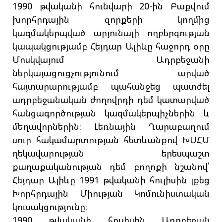
1990 թվականի հունվարի 20-ին Բաքվում
խորհրդային զորքերի կողմից
կազմակերպված արյունալի ողբերգության
կապակցությամբ Հեյդար Ալիևը հաջորդ օրը
Մոսկվայում Ադրբեջանի
ներկայացուցչությունում արված
հայտարարությամբ պահանջեց պատժել
ադրբեջանական ժողովրդի դեմ կատարված
հանցագործության կազմակերպիչներին և
մեղավորներին։ Լեռնային Ղարաբաղում
սուր հակամարտության հետևանքով ԽՍՀՄ
ղեկավարության երեսպաշտ
քաղաքականության դեմ բողոքի նշանով՝
Հեյդար Ալիևը 1991 թվականի հուլիսին լքեց
Խորհրդային Միության Կոմունիստական
կուսակցությունը։
1990 թվականի հուլիսին Ադրբեջան