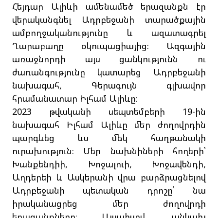
Հեյդար Ալիևի ամենամեծ երազանքն էր
վերականգնել Ադրբեջանի տարածքային
ամբողջականությունը և ազատագրել
Ղարաբաղը օկուպացիայից։ Ազգային
առաջնորդի այս ցանկությունն ու
ժառանգությունը կատարեց Ադրբեջանի
նախագահ, Գերագույն գլխավոր
հրամանատար Իլհամ Ալիևը։
2023 թվականի սեպտեմբերի 19-ին
նախագահ Իլհամ Ալիևը մեր ժողովրդին
պարգևեց ևս մեկ հաղթանակի
ուրախություն։ Մեր նախնիների հողերի՝
Խանքենդիի, Խոջալուի, Խոջավենդի,
Աղդերեի և Ասկերանի վրա բարձրացնելով
Ադրբեջանի պետական դրոշը՝ նա
իրականացրեց մեր ժողովրդի
երազանքները։ Այսպիսով, անկախ