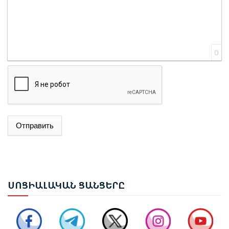
0
ՌՈՒԲԵՆ ՌՈՒԲԻՆՅԱՆԸ ԸՆՏՐՎԵՑ ԱԺ ՆԱԽԱԳԱՀ
Отправить
ՆԱԽԱԳԱՀ ՎԱՀԱԳՆ ԽԱՉԱՏՈՒՐՅԱՆԸ ՍՏՈՐԱԳՐԵՑ
ՆԻԿՈԼ ՓԱՇԻՆՅԱՆԻՆ ՎԱՐՉԱՊԵՏ ՆՇԱՆԱԿԵԼՈՒ
ՄԱՍԻՆ ՀՐԱՄԱՆԱԳԻՐԸ
ՍՈՑ
ԻԱԼԱԿԱՆ ՑԱՆՑԵՐԸ
ԻԼՀԱՄ ԱԼԻԵՎ. ԿԵՆՏՐՈՆԱԿԱՆ ԱՍԻԱՅԻ ԵՐԿՐՆԵՐԻ
ՀԵՏ ՀԱՐԱԲԵՐՈՒԹՅՈՒՆՆԵՐԸ ԱԴՐԲԵՋԱՆԻ