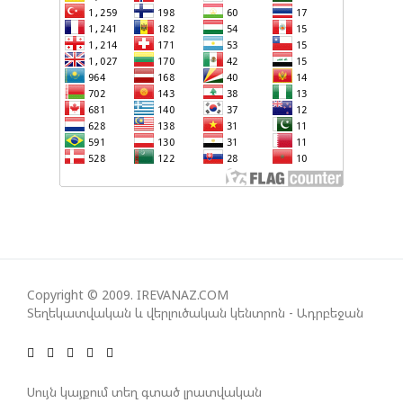
ՄԻՋԵՎ ՀԱՐԱԲԵՐՈՒԹՅՈՒՆՆԵՐԻ ԴԻՆԱՄԻԿ
ԶԱՐԳԱՑՈՒՄԻՑ»
ՇԱՐՈՒՆԱԿՎՈՒՄ Է «ՄԵԾ ՎԵՐԱԴԱՐՁ» ԾՐԱԳՐԻ
ԻՐԱԿԱՆԱՑՈՒՄԸ
ԱԴՐԲԵՋԱՆԸ ՄԱԿ-Ի ԱՆՎՏԱՆԳՈՒԹՅԱՆ
ԽՈՐՀՐԴՈՒՄ ՇԵՇՏԵԼ Է ԱԽ-Ի ԲԱՆԱՁԵՎԵՐԻ
ԿԱՏԱՐՄԱՆ ԱՆՀՐԱԺԵՇՏՈՒԹՅՈՒՆԸ
ՄԻԽԵԻԼ ԿԱՎԵԼԱՇՎԻԼԻ. ԱԴՐԲԵՋԱՆԸ, ԹՈՒՐՔԻԱՆ,
Copyright © 2009. IREVANAZ.COM
ԿԵՆՏՐՈՆԱԿԱՆ ԱՍԻԱՅԻ ԵՐԿՐՆԵՐԸ ԵՎ
Տեղեկատվական և վերլուծական կենտրոն - Ադրբեջան
ՉԻՆԱՍՏԱՆԸ ԲԱՐՁՐ ԵՆ ԳՆԱՀԱՏՈՒՄ ՎՐԱՍՏԱՆԻ
ԴԵՐԸ ՏԱՐԱԾԱՇՐՋԱՆՈՒՄ
Սույն կայքում տեղ գտած լրատվական