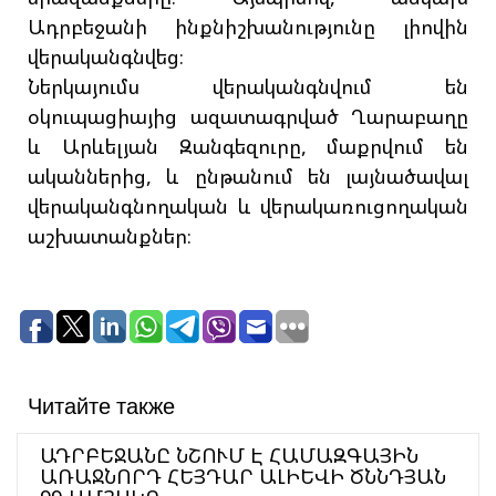
Ադրբեջանի ինքնիշխանությունը լիովին
վերականգնվեց։
Ներկայումս վերականգնվում են
օկուպացիայից ազատագրված Ղարաբաղը
և Արևելյան Զանգեզուրը, մաքրվում են
ականներից, և ընթանում են լայնածավալ
վերականգնողական և վերակառուցողական
աշխատանքներ։
Читайте также
ԱԴՐԲԵՋԱՆԸ ՆՇՈՒՄ Է ՀԱՄԱԶԳԱՅԻՆ
ԱՌԱՋՆՈՐԴ ՀԵՅԴԱՐ ԱԼԻԵՎԻ ԾՆՆԴՅԱՆ