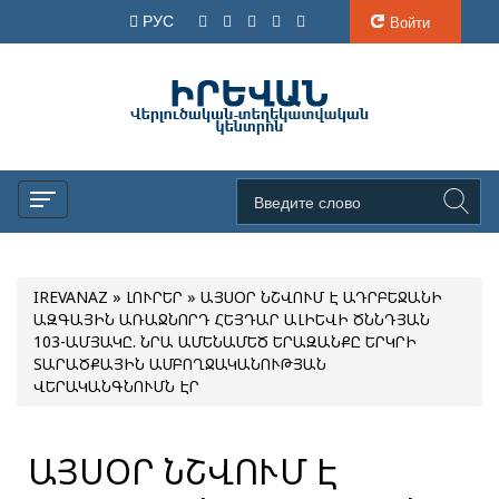
РУС
Войти
IREVANAZ
»
ԼՈՒՐԵՐ
» ԱՅՍՕՐ ՆՇՎՈՒՄ Է ԱԴՐԲԵՋԱՆԻ
ԱԶԳԱՅԻՆ ԱՌԱՋՆՈՐԴ ՀԵՅԴԱՐ ԱԼԻԵՎԻ ԾՆՆԴՅԱՆ
103-ԱՄՅԱԿԸ. ՆՐԱ ԱՄԵՆԱՄԵԾ ԵՐԱԶԱՆՔԸ ԵՐԿՐԻ
ՏԱՐԱԾՔԱՅԻՆ ԱՄԲՈՂՋԱԿԱՆՈՒԹՅԱՆ
ՎԵՐԱԿԱՆԳՆՈՒՄՆ ԷՐ
ԱՅՍՕՐ ՆՇՎՈՒՄ Է