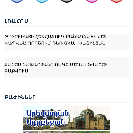
ԱՐՏԱՔԻՆ ՔԱՂԱՔԱԿԱՆՈՒԹՅԱՆ ՀԻՄՆԱԿԱՆ
ԱՌԱՋՆԱՀԵՐԹՈՒԹՅՈՒՆՆԵՐԻՑ ՄԵԿՆ ԵՆ
ԼՌԱ
ՀՈՍ
ԹՈՒՐՔԻԱՅԻ ՀԵՏ ՀԱՏՈՒԿ ԲԱՆԱԳՆԱՑԻ ՀԵՏ
ԿԱՊՎԱԾ ՈՐՈՇՈՒՄ ԴԵՌ ՉԿԱ․ ՓԱՇԻՆՅԱՆ
ՋԱՆԵՍ ՆԱԶԱՐՅԱՆԸ ՈՍԿԵ ՄԵԴԱԼ ՆՎԱՃԵՑ
ԲԱՔՎՈՒՄ
ԹՈՒՐՔԻԱՆ ԵՐԲԵՔ ՉԻ ԹՈՂՆԻ ԻՐ ԿԻՊՐԱԹՈՒՐՔ
ԵՂԲԱՅՐՆԵՐԻՆ ԵՎ ՔՈՒՅՐԵՐԻՆ ՄԵՆԱԿ․ ԷՐԴՈՂԱՆ
ԲԱԺ
ԻՆՆԵՐ
ԹՈՒՐՔԻԱՆ ՍԿՍԵԼ Է ԱՔՅԱՔԱ-ԳՅՈՒՄՐԻ ՀԱՏՎԱԾԻ
ՎԵՐԱԿԱՆԳՆՈՒՄԸ