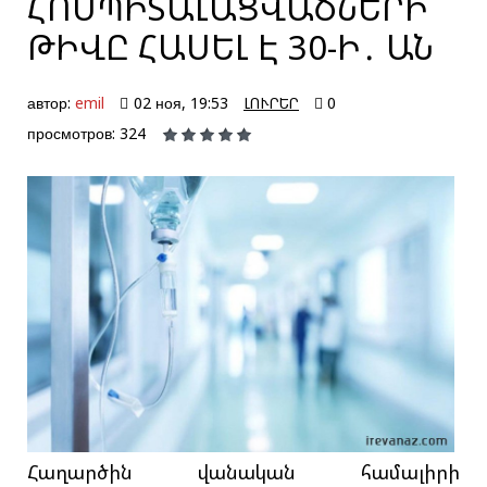
ՀՈՍՊԻՏԱԼԱՑՎԱԾՆԵՐԻ
ԹԻՎԸ ՀԱՍԵԼ Է 30-Ի․ ԱՆ
автор:
emil
02 ноя, 19:53
ԼՈՒՐԵՐ
0
просмотров: 324
Հաղարծին վանական համալիրի