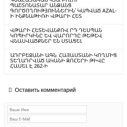
ՊԱՇՏՈՆԱՏԱՐ ԱՆՁԱՆՑ
ԳՈՐԾՈՂՈՒԹՅՈՒՆՆԵՐԻՆ՝ ԿԱՊՎԱԾ AZAL-
Ի ԻՆՔՆԱԹԻՌԻ ՎԹԱՐԻ ՀԵՏ
ՎԹԱՐԻ ՀԵՏԵՎԱՆՔՈՎ ՐԴ ԴԵՍՊԱՆ
ԿՈՊԻՐԿԻՆԸ ԵՎ ՎԱՐՈՐԴԸ ԹԵԹԵՎ
ՎՆԱՍՎԱԾՔՆԵՐ ԵՆ ՍՏԱՑԵԼ
ԱԴՐԲԵՋԱՆԻ ԱԳՆ. ՀԱՅԱՍՏԱՆԻ ԿՈՂՄԻՑ
ՏԵՂԱԴՐՎԱԾ ԱԿԱՆԻ ԶՈՀԵՐԻ ԹԻՎԸ
ՀԱՍԵԼ Է 262-Ի
Оставить комментарий