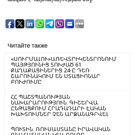
Читайте также
«ՍՈՒՐՄԱԼՈՒ»ԱՌԵՎՏՐԻԿԵՆՏՐՈՆՈՒՄ
ՊԱՅԹՅՈՒՆԻՑ ՏՈՒԺԱԾ 61
ՔԱՂԱՔԱՑԻՆԵՐԻՑ 24-Ը ԴԵՌ
ՇԱՐՈՒՆԱԿՈՒՄ ԵՆ ՍՏԱՑԻՈՆԱՐ
ԲՈՒԺՈՒՄԸ
ՀՀ ՊԱՇՏՊԱՆՈՒԹՅԱՆ
ՆԱԽԱՐԱՐՈՒԹՅՈՒՆ. ԳԻՇԵՐՎԱ
ԸՆԹԱՑՔՈՒՄ ՀՐԱԴԱԴԱՐԻ ԷԱԿԱՆ
ԽԱԽՏՈՒՄՆԵՐ ՉԵՆ ԱՐՁԱՆԱԳՐՎԵԼ
ՊՈՒՏԻՆ. ՌՈՒՍԱՍՏԱՆԸ ԻՐԱՎԱԿԱՆ
ԳՆԱՀԱՏԱԿԱՆ ԿՏԱ ԲՈԼՈՐ