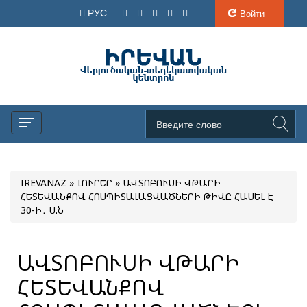
РУС
Войти
IREVANAZ
»
ԼՈՒՐԵՐ
» ԱՎՏՈԲՈՒՍԻ ՎԹԱՐԻ
ՀԵՏԵՎԱՆՔՈՎ ՀՈՍՊԻՏԱԼԱՑՎԱԾՆԵՐԻ ԹԻՎԸ ՀԱՍԵԼ Է
30-Ի․ ԱՆ
ԱՎՏՈԲՈՒՍԻ ՎԹԱՐԻ
ՀԵՏԵՎԱՆՔՈՎ