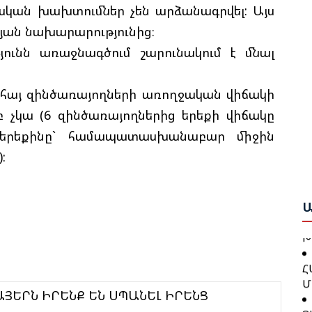
Ի
ական խախտումներ չեն արձանագրվել: Այս
Ե
յան նախարարությունից։
Ա
թյունն առաջնագծում շարունակում է մնալ
Ք
Ա
Շ
Բ
 հայ զինծառայողների առողջական վիճակի
բ չկա (6 զինծառայողներից երեքի վիճակը
Բ
Թ
Ո
 երեքինը` համապատասխանաբար միջին
Կ
Ա
:
Գ
Ջ
Ն
Բ
Ա
Խ
Թ
Հ
Կ
Մ
Ք
ԱՅԵՐՆ ԻՐԵՆՔ ԵՆ ՍՊԱՆԵԼ ԻՐԵՆՑ
Ց