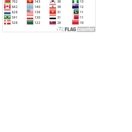
ՐՎԻ՝ ՌՈՒՍ-ՀԱՅԿԱԿԱՆ
ԱՐԱԲԵՐՈՒԹՅՈՒՆՆԵՐԻՆ ՎԵՐԱԲԵՐՈՂ
ԱՐՑԵՐԸ ԱԴՐԲԵՋԱՆԻ ՆԿԱՏՄԱՄԲ
ԵԿՆԱԲԱՆԵԼՈՒ ՊՐԱԿՏԻԿԱՅԻՆ
Չ ՈՔ ԻՆՁ ՉԻ ԹԵԼԱԴՐԵԼՈՒ ԻՆՁ ՝ ՎԱՃԱՌԵԼ
ՈՒՐՔԻԱՅԻՆ F-35, ԹԵ ՈՉ. ԹՐԱՄՓ
ԱՅԱՑՔ ՀԱՅԱՍՏԱՆԻՑ. ՈՐՔԱ՞Ն ԲԱՐՁՐ ԵՆ
RIPP-Ի ԿՅԱՆՔԻ ԿՈՉՄԱՆ ՇԱՆՍԵՐՆ ԱՅՍ
ԱՀԻՆ
ԱՊԿ-Ի ՄԱՍՆԱԿՑՈՒԹՅՈՒՆԸ
ԱՐԱԲԱՂՅԱՆ ՀԱԿԱՄԱՐՏՈՒԹՅԱՆՆ
ՆՀՆԱՐ ԷՐ․ ԶԱԽԱՐՈՎԱ