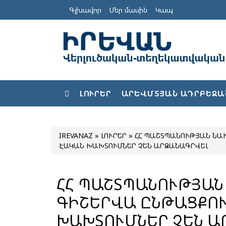
Գլխավոր
Մեր մասին
Կապ
ԼՈՒՐԵՐ
ԱՐԵՎՄՏՅԱՆ ԱԴՐԲԵՋԱ
IREVANAZ
»
ԼՈՒՐԵՐ
» ՀՀ ՊԱՇՏՊԱՆՈՒԹՅԱՆ ՆԱ
ԷԱԿԱՆ ԽԱԽՏՈՒՄՆԵՐ ՉԵՆ ԱՐՁԱՆԱԳՐՎԵԼ
ՀՀ ՊԱՇՏՊԱՆՈՒԹՅԱՆ
ԳԻՇԵՐՎԱ ԸՆԹԱՑՔՈՒ
ԽԱԽՏՈՒՄՆԵՐ ՉԵՆ Ա