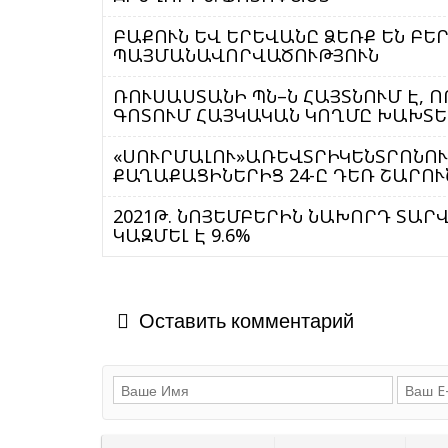
ԲԱՔՈՒՆ ԵՎ ԵՐԵՎԱՆԸ ՁԵՌՔ ԵՆ ԲԵ
ՊԱՅՄԱՆԱՎՈՐՎԱԾՈՒԹՅՈՒՆ
ՌՈՒՍԱՍՏԱՆԻ ՊՆ–Ն ՀԱՅՏՆՈՒՄ Է,
ԳՈՏՈՒՄ ՀԱՅԿԱԿԱՆ ԿՈՂՄԸ ԽԱԽՏԵ
«ՍՈՒՐՄԱԼՈՒ»ԱՌԵՎՏՐԻԿԵՆՏՐՈՆՈՒՄ ՊԱՅԹՅՈՒՆԻՑ ՏՈՒԺԱԾ
ՔԱՂԱՔԱՑԻՆԵՐԻՑ 24-Ը ԴԵՌ ՇԱՐՈՒ
2021Թ. ՆՈՅԵՄԲԵՐԻՆ ՆԱԽՈՐԴ ՏԱՐ
ԿԱԶՄԵԼ Է 9.6%
Оставить комментарий