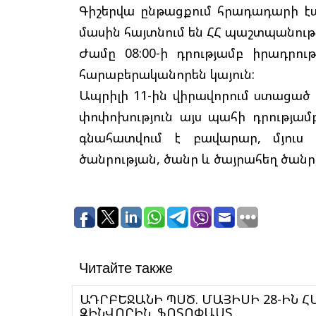
Գիշերվա ընթացքում հրադադարի է
մասին հայտնում են ՀՀ պաշտպանութ
Ժամը 08:00-ի դրությամբ իրադրու
հարաբերականորեն կայուն:
Ապրիլի 11-ին վիրավորում ստացած
փոփոխություն այս պահի դրությամ
գնահատվում է բավարար, մյուս
ծանրության, ծանր և ծայրահեղ ծանր)
Читайте также
ԱԴՐԲԵՋԱՆԻ ՊՍԾ. ՄԱՅԻՍԻ 28-ԻՆ Հ
ԶԻՆՎՈՐԻՆ. ՖՈՏՈՓԱՍՏ