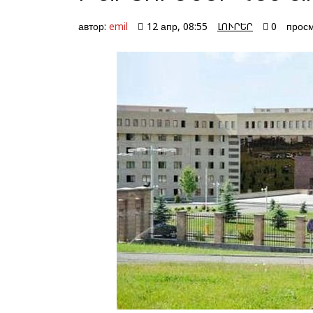
автор:
emil
12 апр, 08:55
ԼՈՒՐԵՐ
0
просм