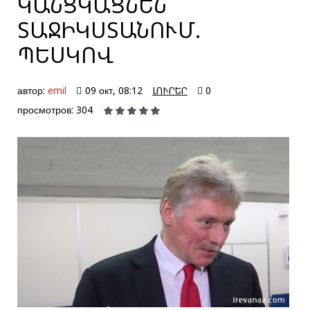
ԿԱՆՑԿԱՑՆԵՆ
ՏԱՋԻԿՍՏԱՆՈՒՄ.
ՊԵՍԿՈՎ
автор:
emil
09 окт, 08:12
ԼՈՒՐԵՐ
0
просмотров: 304