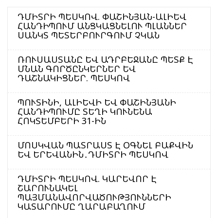
ԴՄԻՏՐԻ ՊԵՍԿՈՎ. ՓԱՇԻՆՅԱՆ-ԱԼԻԵՎ
ՀԱՆԴԻՊՈՒՄ ԱՆՑԿԱՑՆԵԼՈՒ ՊԼԱՆՆԵՐ
ՍԱՆԿՏ ՊԵՏԵՐԲՈՒՐԳՈՒՄ ՉԿԱՆ
ՌՈՒՍԱՍՏԱՆԸ ԵՎ ԱԴՐԲԵՋԱՆԸ ՊԵՏՔ Է
ՄՆԱՆ ԳՈՐԾԸՆԿԵՐՆԵՐ ԵՎ
ԴԱՇՆԱԿԻՑՆԵՐ. ՊԵՍԿՈՎ
ՊՈՒՏԻՆԻ, ԱԼԻԵՎԻ ԵՎ ՓԱՇԻՆՅԱՆԻ
ՀԱՆԴԻՊՈՒՄԸ ՏԵՂԻ ԿՈՒՆԵՆԱ
ՀՈԿՏԵՄԲԵՐԻ 31-ԻՆ
ՄՈՍԿՎԱՆ ՊԱՏՐԱՍՏ Է ՕԳՆԵԼ ԲԱՔՎԻՆ
ԵՎ ԵՐԵՎԱՆԻՆ․ԴՄԻՏՐԻ ՊԵՍԿՈՎ
ԴՄԻՏՐԻ ՊԵՍԿՈՎ. ԿԱՐԵՎՈՐ Է
ՇԱՐՈՒՆԱԿԵԼ
ՊԱՅՄԱՆԱՎՈՐՎԱԾՈՒԹՅՈՒՆՆԵՐԻ
ԿԱՏԱՐՈՒՄԸ ՂԱՐԱԲԱՂՈՒՄ