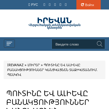
РУС
Войти
IREVANAZ
»
ԼՈՒՐԵՐ
» ՊՈՒՏԻՆԸ ԵՎ ԱԼԻԵՎԸ
ԲԱՆԱԿՑՈՒԹՅՈՒՆՆԵՐ ԿԱՆՑԿԱՑՆԵՆ ՏԱՋԻԿՍՏԱՆՈՒՄ.
ՊԵՍԿՈՎ
ՊՈՒՏԻՆԸ ԵՎ ԱԼԻԵՎԸ
ԲԱՆԱԿՑՈՒԹՅՈՒՆՆԵՐ