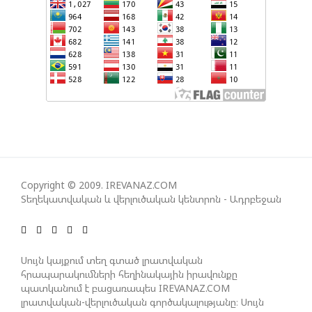
ՀԱՅԱՑՔ ՀԱՅԱՍՏԱՆԻՑ. ՈՐՔԱ՞Ն ԲԱՐՁՐ ԵՆ TRIPP-Ի
ԿՅԱՆՔԻ ԿՈՉՄԱՆ ՇԱՆՍԵՐՆ ԱՅՍ ՊԱՀԻՆ
ՀԱՊԿ-Ի ՄԱՍՆԱԿՑՈՒԹՅՈՒՆԸ ՂԱՐԱԲԱՂՅԱՆ
ՀԱԿԱՄԱՐՏՈՒԹՅԱՆՆ ԱՆՀՆԱՐ ԷՐ․ ԶԱԽԱՐՈՎԱ
ԻՐԱՆԱԿԱՆ ԵՐԿՈՒ ԼՐԱՏՎԱՄԻՋՈՑԻ
Copyright © 2009. IREVANAZ.COM
ԳՈՐԾՈՒՆԵՈՒԹՅՈՒՆ ԱԴՐԲԵՋԱՆՈՒՄ ԱՆՕՐԻՆԱԿԱՆ
Տեղեկատվական և վերլուծական կենտրոն - Ադրբեջան
Է ՃԱՆԱՉՎԵԼ
ՆԱԽԱԳԱՀ ԻԼՀԱՄ ԱԼԻԵՎԸ ՇՆՈՐՀԱՎՈՐԵԼ Է ԻՐ
Սույն կայքում տեղ գտած լրատվական
ՄԱԼԴԻՎՑԻ ԳՈՐԾԸՆԿԵՐ ՄՈՀԱՄՄԵԴ ՄՈՒԻԶԱՅԻՆ.
հրապարակումների հեղինակային իրավունքը
«ՄԵՆՔ ԳՈՀ ԵՆՔ ԱԴՐԲԵՋԱՆԻ ԵՎ ՄԱԼԴԻՎՆԵՐԻ
պատկանում է բացառապես IREVANAZ.COM
ՄԻՋԵՎ ՀԱՐԱԲԵՐՈՒԹՅՈՒՆՆԵՐԻ ԴԻՆԱՄԻԿ
լրատվական-վերլուծական գործակալությանը։ Սույն