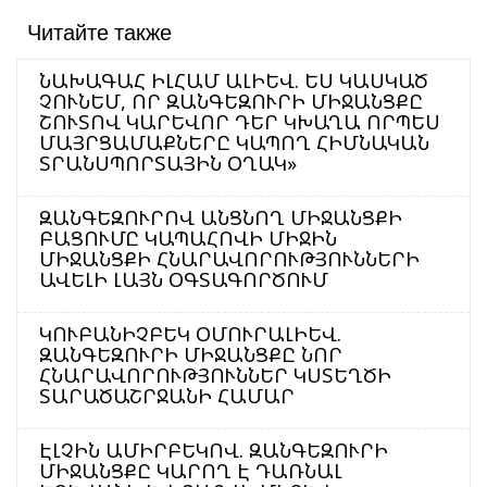
Читайте также
ՆԱԽԱԳԱՀ ԻԼՀԱՄ ԱԼԻԵՎ. ԵՍ ԿԱՍԿԱԾ
ՉՈՒՆԵՄ, ՈՐ ԶԱՆԳԵԶՈՒՐԻ ՄԻՋԱՆՑՔԸ
ՇՈՒՏՈՎ ԿԱՐԵՎՈՐ ԴԵՐ ԿԽԱՂԱ ՈՐՊԵՍ
ՄԱՅՐՑԱՄԱՔՆԵՐԸ ԿԱՊՈՂ ՀԻՄՆԱԿԱՆ
ՏՐԱՆՍՊՈՐՏԱՅԻՆ ՕՂԱԿ»
ԶԱՆԳԵԶՈՒՐՈՎ ԱՆՑՆՈՂ ՄԻՋԱՆՑՔԻ
ԲԱՑՈՒՄԸ ԿԱՊԱՀՈՎԻ ՄԻՋԻՆ
ՄԻՋԱՆՑՔԻ ՀՆԱՐԱՎՈՐՈՒԹՅՈՒՆՆԵՐԻ
ԱՎԵԼԻ ԼԱՅՆ ՕԳՏԱԳՈՐԾՈՒՄ
ԿՈՒԲԱՆԻՉԲԵԿ ՕՄՈՒՐԱԼԻԵՎ.
ԶԱՆԳԵԶՈՒՐԻ ՄԻՋԱՆՑՔԸ ՆՈՐ
ՀՆԱՐԱՎՈՐՈՒԹՅՈՒՆՆԵՐ ԿՍՏԵՂԾԻ
ՏԱՐԱԾԱՇՐՋԱՆԻ ՀԱՄԱՐ
ԷԼՉԻՆ ԱՄԻՐԲԵԿՈՎ. ԶԱՆԳԵԶՈՒՐԻ
ՄԻՋԱՆՑՔԸ ԿԱՐՈՂ Է ԴԱՌՆԱԼ