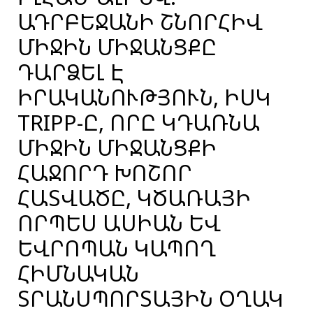
ԱԴՐԲԵՋԱՆԻ ՇՆՈՐՀԻՎ
ՄԻՋԻՆ ՄԻՋԱՆՑՔԸ
ԴԱՐՁԵԼ Է
ԻՐԱԿԱՆՈՒԹՅՈՒՆ, ԻՍԿ
TRIPP-Ը, ՈՐԸ ԿԴԱՌՆԱ
ՄԻՋԻՆ ՄԻՋԱՆՑՔԻ
ՀԱՋՈՐԴ ԽՈՇՈՐ
ՀԱՏՎԱԾԸ, ԿԾԱՌԱՅԻ
ՈՐՊԵՍ ԱՍԻԱՆ ԵՎ
ԵՎՐՈՊԱՆ ԿԱՊՈՂ
ՀԻՄՆԱԿԱՆ
ՏՐԱՆՍՊՈՐՏԱՅԻՆ ՕՂԱԿ