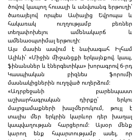
ծովով կապող հուսալի և անվտանգ երթուղի՝
ծառայելով որպես Ասիայից Եվրոպա և
հակառակ ուղղությամբ բեռներ
տեղափոխելու ամենակարճ և
ամենաօպտիմալ երթուղի:
Այս մասին ասվում է նախագահ Իլհամ
Ալիևի՝ «Միջին միջանցքի երկայնքով. կապ,
ֆինանսներ և էներգետիկա» խորագրով 6-րդ
Կասպիական բիզնես ֆորումի
մասնակիցներին ուղղված ուղերձում:
«Ադրբեջանի բարենպաստ
աշխարհագրական դիրքը՝ երկու
մայրցամաքների խաչմերուկում, թույլ է
տալիս մեր երկրին կարևոր դեր խաղալ
կապվաղության հարցերում: Այսօր մենք
կարող ենք հպարտությամբ ասել, որ