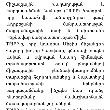
միջազգային խաղաղության և
բարգավաճման համար» (TRIPP) ծրագրին,
որը կապահովի անխոչընդոտ կապ՝
Ադրբեջանի Հանրապետության
մայրցամաքային մասի և Նախչըվանի
Ինքնավար Հանրապետության միջև։
TRIPP-ը, որը կդառնա Միջին միջանցքի
հաջորդ խոշոր հատվածը, կծառայի որպես
Ասիան և Եվրոպան կապող հիմնական
տրանսպորտային օղակ՝ ընդլայնելով
միջազգային բեռնափոխադրումների
տարանցիկ հզորությունները և նպաստելով
տարածաշրջանի երկրների
բարգավաճմանը, ինչպես նաև դրանց
ինտեգրմանը համաշխարհային
մատակարարման շղթաներին։