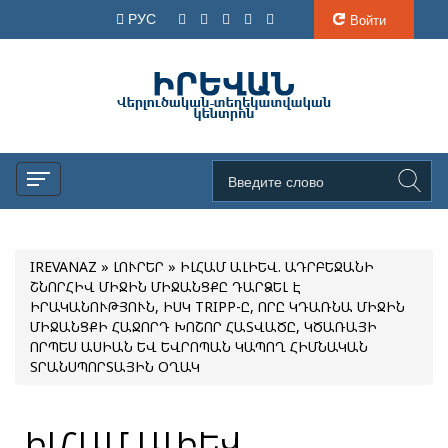
РУС
Войти
IREVANAZ
»
ԼՈՒՐԵՐ
» ԻԼՀԱՄ ԱԼԻԵՎ. ԱԴՐԲԵՋԱՆԻ
ՇՆՈՐՀԻՎ ՄԻՋԻՆ ՄԻՋԱՆՑՔԸ ԴԱՐՁԵԼ Է
ԻՐԱԿԱՆՈՒԹՅՈՒՆ, ԻՍԿ TRIPP-Ը, ՈՐԸ ԿԴԱՌՆԱ ՄԻՋԻՆ
ՄԻՋԱՆՑՔԻ ՀԱՋՈՐԴ ԽՈՇՈՐ ՀԱՏՎԱԾԸ, ԿԾԱՌԱՅԻ
ՈՐՊԵՍ ԱՍԻԱՆ ԵՎ ԵՎՐՈՊԱՆ ԿԱՊՈՂ ՀԻՄՆԱԿԱՆ
ՏՐԱՆՍՊՈՐՏԱՅԻՆ ՕՂԱԿ
ԻԼՀԱՄ ԱԼԻԵՎ.