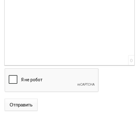
0
ՌՈՒԲԵՆ ՌՈՒԲԻՆՅԱՆԸ ԸՆՏՐՎԵՑ ԱԺ ՆԱԽԱԳԱՀ
Отправить
ՆԱԽԱԳԱՀ ՎԱՀԱԳՆ ԽԱՉԱՏՈՒՐՅԱՆԸ ՍՏՈՐԱԳՐԵՑ
ՆԻԿՈԼ ՓԱՇԻՆՅԱՆԻՆ ՎԱՐՉԱՊԵՏ ՆՇԱՆԱԿԵԼՈՒ