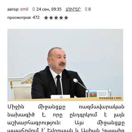
автор:
emil
24 сен, 09:35
ԼՈՒՐԵՐ
0
просмотров: 472
Միջին միջանցքը ռազմավարական
նախագիծ է, որը ընդգրկում է լայն
աշխարհագրություն: Այս միջանցքը
ապահովում է՝ Եվրոպան և Ասիան Կասպից